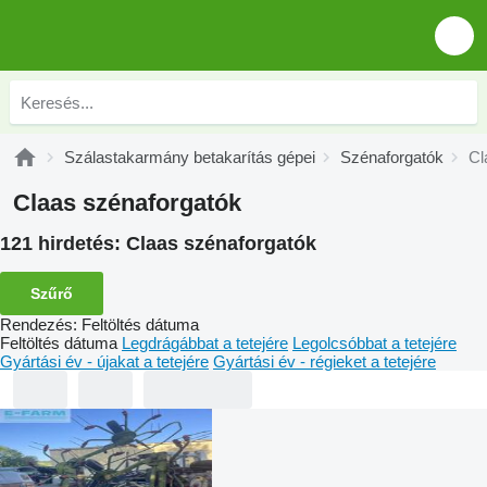
Szálastakarmány betakarítás gépei
Szénaforgatók
Cl
Claas szénaforgatók
121 hirdetés:
Claas szénaforgatók
Szűrő
Rendezés
:
Feltöltés dátuma
Feltöltés dátuma
Legdrágábbat a tetejére
Legolcsóbbat a tetejére
Gyártási év - újakat a tetejére
Gyártási év - régieket a tetejére