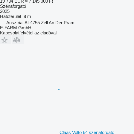
19 734 EUR
≈ 7 145 000 Ft
Szénaforgató
2025
Hatóterület
8 m
Ausztria, At-4755 Zell An Der Pram
E-FARM GmbH
Kapcsolatfelvétel az eladóval
Claas Volto 64 szénaforgató