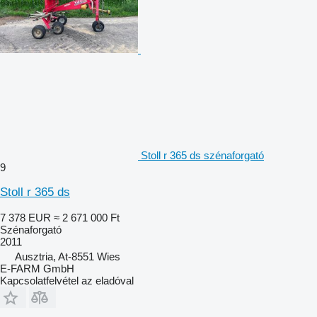
Stoll r 365 ds szénaforgató
9
Stoll r 365 ds
7 378 EUR
≈ 2 671 000 Ft
Szénaforgató
2011
Ausztria, At-8551 Wies
E-FARM GmbH
Kapcsolatfelvétel az eladóval