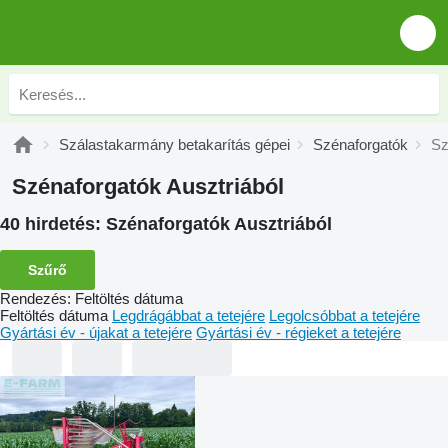
Szálastakarmány betakarítás gépei
Szénaforgatók
Sz
Szénaforgatók Ausztriából
40 hirdetés:
Szénaforgatók Ausztriából
Szűrő
Rendezés
:
Feltöltés dátuma
Feltöltés dátuma
Legdrágábbat a tetejére
Legolcsóbbat a tetejére
Gyártási év - újakat a tetejére
Gyártási év - régieket a tetejére