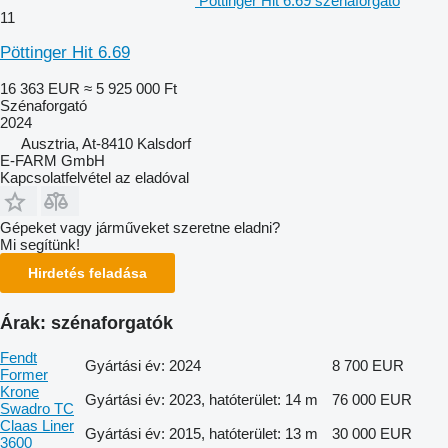
Pöttinger Hit 6.69 szénaforgató
11
Pöttinger Hit 6.69
16 363 EUR
≈ 5 925 000 Ft
Szénaforgató
2024
Ausztria, At-8410 Kalsdorf
E-FARM GmbH
Kapcsolatfelvétel az eladóval
Gépeket vagy járműveket szeretne eladni?
Mi segítünk!
Hirdetés feladása
Árak: szénaforgatók
Fendt
Gyártási év: 2024
8 700 EUR
Former
Krone
Gyártási év: 2023, hatóterület: 14 m
76 000 EUR
Swadro TC
Claas Liner
Gyártási év: 2015, hatóterület: 13 m
30 000 EUR
3600