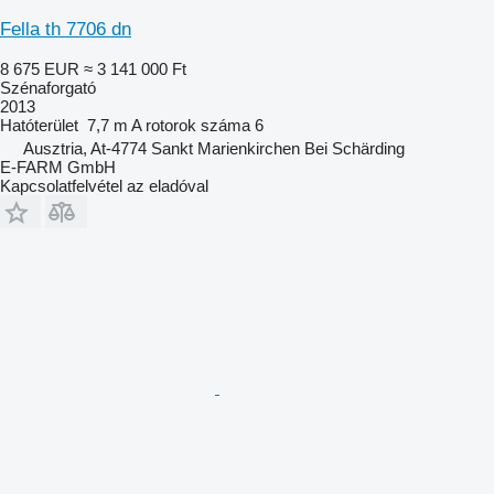
Fella th 7706 dn
8 675 EUR
≈ 3 141 000 Ft
Szénaforgató
2013
Hatóterület
7,7 m
A rotorok száma
6
Ausztria, At-4774 Sankt Marienkirchen Bei Schärding
E-FARM GmbH
Kapcsolatfelvétel az eladóval