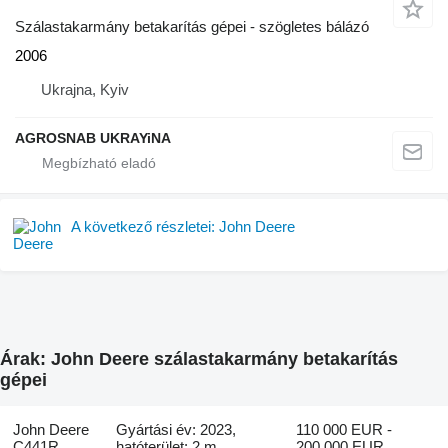
Szálastakarmány betakarítás gépei - szögletes bálázó
2006
Ukrajna, Kyiv
AGROSNAB UKRAYiNA
A következő részletei: John Deere
Árak: John Deere szálastakarmány betakarítás
gépei
John Deere
Gyártási év: 2023,
110 000 EUR -
C441R
hatóterület: 2 m
200 000 EUR