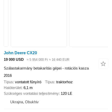
John Deere CX20
19 000 USD
≈ 5 954 000 Ft
≈ 16 440 EUR
Szálastakarmány betakarítás gépei - rotációs kasza
2016
Típus
vontatott fűnyíró
Típus
traktorhoz
Hatóterület
6,1 m
Szükséges vontatási teljesítmény
120 LE
Ukrajna, Obukhiv