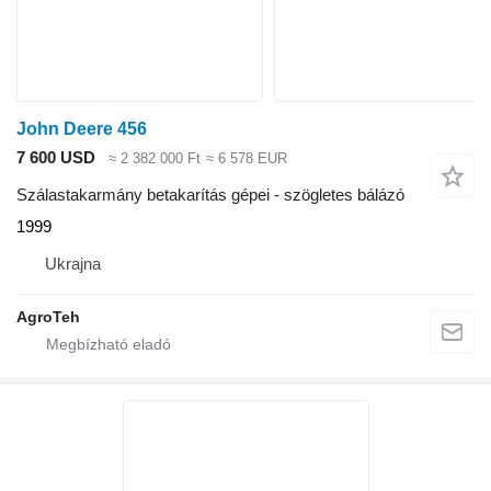
John Deere 456
7 600 USD
≈ 2 382 000 Ft
≈ 6 578 EUR
Szálastakarmány betakarítás gépei - szögletes bálázó
1999
Ukrajna
AgroTeh