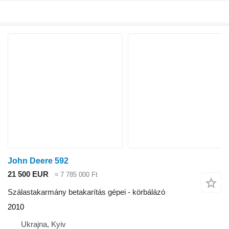
John Deere 592
21 500 EUR
≈ 7 785 000 Ft
Szálastakarmány betakarítás gépei - körbálázó
2010
Ukrajna, Kyiv