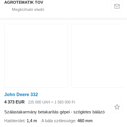
AGROTEMATIK TOV
John Deere 332
4 373 EUR
225 000 UAH
≈ 1 583 000 Ft
Szálastakarmány betakarítás gépei - szögletes bálázó
Hatóterület
1,4 m
A bála szélessége
460 mm