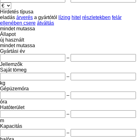
Hirdetés típusa
eladás
árverés
a gyártótól
lízing
hitel
részletekben
felár
ellenében csere
átváltás
mindet mutassa
Állapot
új
használt
mindet mutassa
Gyártási év
–
Jellemzők
Saját tömeg
–
kg
Gépüzemóra
–
óra
Hatóterület
–
m
Kapacitás
–
ha/óra