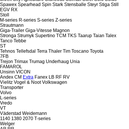
Spawex
Spearhead
Spin
Stark
Stensballe
Steyr
Stiga
Still
EGV
RX
Stoll
M-series
R-series
S-series
Z-series
Strautmann
Giga-Trailer
Giga-Vitesse
Magnon
Stronga
Strumyk
Supertino
TCM
TKS
Taarup
Taian
Talex
Tanco
Tebbe
ST
Tehnos
Tellefsdal
Terra
Thaler
Tim
Toscano
Toyota
7FB
Trejon
Trimax
Trumag
Underhaug
Unia
FAMAROL
Unsinn
VICON
Andex
CM
Extra
Fanex
LB
RF
RV
Vielitz
Vogel & Noot
Volkswagen
Transporter
Volvo
L-series
Vredo
VT
Väderstad
Weidemann
1140
1380
2070
T-series
Welger
AP
RP