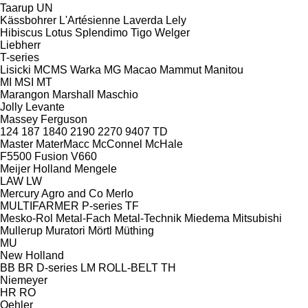
Taarup
UN
Kässbohrer
L'Artésienne
Laverda
Lely
Hibiscus
Lotus
Splendimo
Tigo
Welger
Liebherr
T-series
Lisicki
MCMS Warka
MG
Macao
Mammut
Manitou
MI
MSI
MT
Marangon
Marshall
Maschio
Jolly
Levante
Massey Ferguson
124
187
1840
2190
2270
9407
TD
Master
MaterMacc
McConnel
McHale
F5500
Fusion
V660
Meijer Holland
Mengele
LAW
LW
Mercury Agro and Co
Merlo
MULTIFARMER
P-series
TF
Mesko-Rol
Metal-Fach
Metal-Technik
Miedema
Mitsubishi
Mullerup
Muratori
Mörtl
Müthing
MU
New Holland
BB
BR
D-series
LM
ROLL-BELT
TH
Niemeyer
HR
RO
Oehler