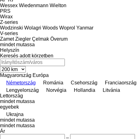
Wessex
Wiedenmann
Wielton
PRS
Wirax
Z-series
Wodzinski
Wolagri
Woods
Woprol
Yanmar
V-series
Zamet
Ziegler
Çelmak
Överum
mindet mutassa
Helyszín
Keresés adott körzetben
Magyarország
Európa
Németország
Románia
Csehország
Franciaország
Lengyelország
Norvégia
Hollandia
Litvánia
Lettország
mindet mutassa
egyebek
Ukrajna
mindet mutassa
mindet mutassa
Ár
–