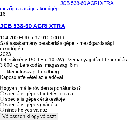
JCB 538-60 AGRI XTRA
mezőgazdasági rakodógép
16
JCB 538-60 AGRI XTRA
104 700 EUR
≈ 37 910 000 Ft
Szálastakarmány betakarítás gépei - mezőgazdasági
rakodógép
2023
Teljesítmény
150 LE (110 kW)
Üzemanyag
dízel
Teherbírás
3 800 kg
Lerakodási magasság
6 m
Németország, Friedberg
Kapcsolatfelvétel az eladóval
Hogyan írná le röviden a portálunkat?
speciális gépek hirdetési oldala
speciális gépek értékesítője
speciális gépek gyártója
nincs helyes válasz
Válasszon ki egy választ