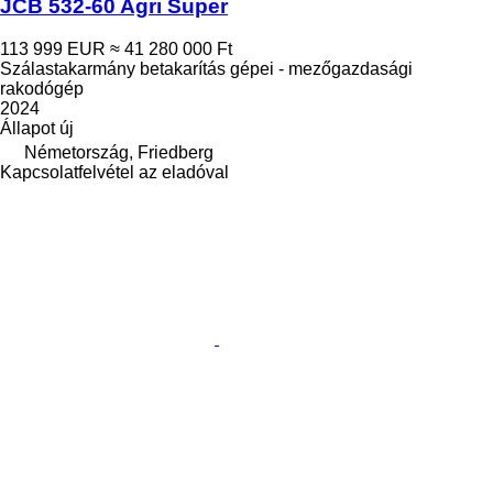
JCB 532-60 Agri Super
113 999 EUR
≈ 41 280 000 Ft
Szálastakarmány betakarítás gépei - mezőgazdasági
rakodógép
2024
Állapot
új
Németország, Friedberg
Kapcsolatfelvétel az eladóval