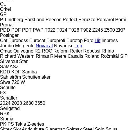
OL
Orkel
GP
P. Lindberg
ParkLand
Peecon
Perfect
Peruzzo
Pomarol
Pomi
Pronar
PDD
PDF
PDT
PWP
T022
T024
T026
T902
Z245
Z500
ZKP
Pöttinger
Cat
Euroboss
Eurocat
Europrofi
Eurotop
Faro
Hit
Impress
Jumbo
Mergento
Novacat
Novadisc
Top
Qmac
Quivogne
R2
ROC
Reform
Reiter
Repossi
Rhino
Richard Western
Rimas
Rivierre Casalis
Roland
Rožmitál
SIP
Silvercut
Star
SaMASZ
KDD
KDF
Samba
Sahlström
Schuitemaker
Siwa 720 W
Schulte
FX
Schäffer
2024
2028
2630
3650
Serigstad
RBK
Sipma
PK
PS
Tekla
Z-series
Sitrex
Sky Agriculture
Slanetrac
Solmax Steel
Solo
Solus