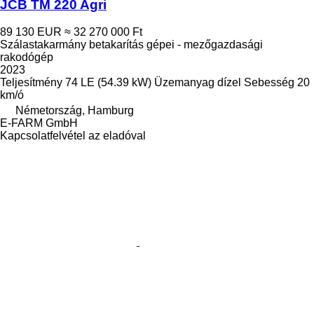
JCB TM 220 Agri
89 130 EUR
≈ 32 270 000 Ft
Szálastakarmány betakarítás gépei - mezőgazdasági
rakodógép
2023
Teljesítmény
74 LE (54.39 kW)
Üzemanyag
dízel
Sebesség
20
km/ó
Németország, Hamburg
E-FARM GmbH
Kapcsolatfelvétel az eladóval