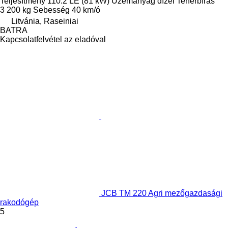
Teljesítmény
110.2 LE (81 kW)
Üzemanyag
dízel
Teherbírás
3 200 kg
Sebesség
40 km/ó
Litvánia, Raseiniai
BATRA
Kapcsolatfelvétel az eladóval
JCB TM 220 Agri mezőgazdasági
rakodógép
5