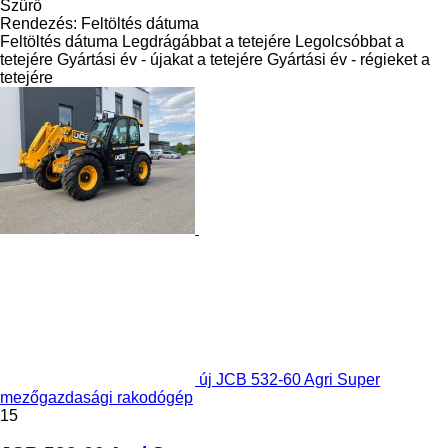
Szűrő
Rendezés
:
Feltöltés dátuma
Feltöltés dátuma
Legdrágábbat a tetejére
Legolcsóbbat a
tetejére
Gyártási év - újakat a tetejére
Gyártási év - régieket a
tetejére
új JCB 532-60 Agri Super
mezőgazdasági rakodógép
15