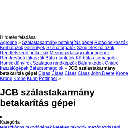
Hirdetés feladása
Agroline
»
Szálastakarmány betakarítás gépei
Rotációs kaszák
Körbálázók
Gereblyék
Szénaforgatók
Szögletes bálázók
Rendfelszedő pótkocsik
Mezőgazdasági rakodógépek
Rendrevágó fűkaszák
Bála utánfutók
Körbála-csomagolók
Homlokfűnyírók
Szalagos rendképzők
Bálarakodók
Önjáró
kaszálógépek
Bálacsomagolók
»
JCB szálastakarmány
betakarítás gépei
Claas
Claas
Claas
Claas
John Deere
Krone
Krone
Krone
Kuhn
Pöttinger
»
JCB szálastakarmány
betakarítás gépei
Kategória
teleszkópos rakodógépek
kerekes rakodók
mezőgazdasági