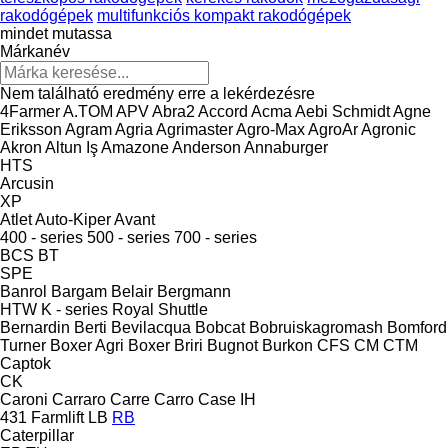
rakodógépek
multifunkciós kompakt rakodógépek
mindet mutassa
Márkanév
Nem található eredmény erre a lekérdezésre
4Farmer
A.TOM
APV
Abra2
Accord
Acma
Aebi Schmidt
Agne
Eriksson
Agram
Agria
Agrimaster
Agro-Max
AgroAr
Agronic
Akron
Altun Iş
Amazone
Anderson
Annaburger
HTS
Arcusin
XP
Atlet
Auto-Kiper
Avant
400 - series
500 - series
700 - series
BCS
BT
SPE
Banrol
Bargam
Belair
Bergmann
HTW
K - series
Royal
Shuttle
Bernardin
Berti
Bevilacqua
Bobcat
Bobruiskagromash
Bomford
Turner
Boxer Agri
Boxer
Briri
Bugnot
Burkon
CFS
CM
CTM
Captok
CK
Caroni
Carraro
Carre
Carro
Case IH
431
Farmlift
LB
RB
Caterpillar