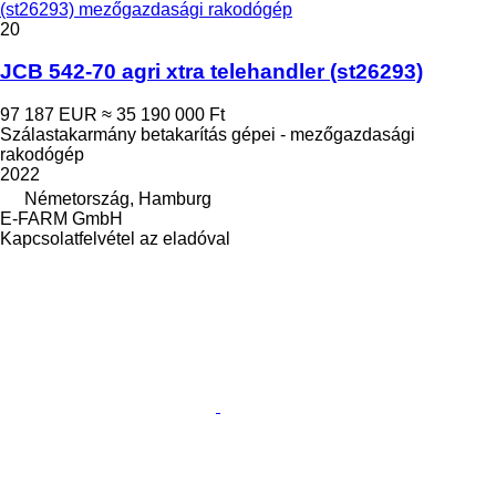
(st26293) mezőgazdasági rakodógép
20
JCB 542-70 agri xtra telehandler (st26293)
97 187 EUR
≈ 35 190 000 Ft
Szálastakarmány betakarítás gépei - mezőgazdasági
rakodógép
2022
Németország, Hamburg
E-FARM GmbH
Kapcsolatfelvétel az eladóval