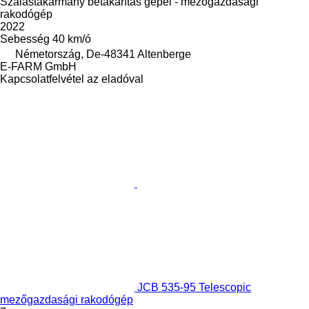
Szálastakarmány betakarítás gépei - mezőgazdasági
rakodógép
2022
Sebesség
40 km/ó
Németország, De-48341 Altenberge
E-FARM GmbH
Kapcsolatfelvétel az eladóval
JCB 535-95 Telescopic
mezőgazdasági rakodógép