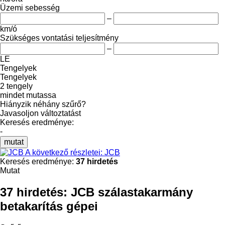
Üzemi sebesség
–
km/ó
Szükséges vontatási teljesítmény
–
LE
Tengelyek
Tengelyek
2 tengely
mindet mutassa
Hiányzik néhány szűrő?
Javasoljon változtatást
Keresés eredménye:
-
mutat
A következő részletei: JCB
Keresés eredménye:
37 hirdetés
Mutat
37 hirdetés:
JCB szálastakarmány
betakarítás gépei