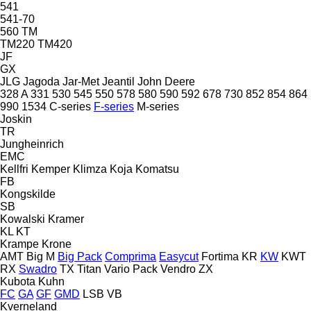
541
541-70
560
TM
TM220
TM420
JF
GX
JLG
Jagoda
Jar-Met
Jeantil
John Deere
328 A
331
530
545
550
578
580
590
592
678
730
852
854
864
990
1534
C-series
F-series
M-series
Joskin
TR
Jungheinrich
EMC
Kellfri
Kemper
Klimza
Koja
Komatsu
FB
Kongskilde
SB
Kowalski
Kramer
KL
KT
Krampe
Krone
AMT
Big M
Big Pack
Comprima
Easycut
Fortima
KR
KW
KWT
RX
Swadro
TX
Titan
Vario Pack
Vendro
ZX
Kubota
Kuhn
FC
GA
GF
GMD
LSB
VB
Kverneland