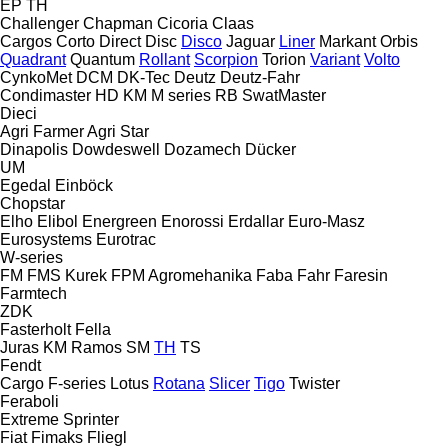
EP
TH
Challenger
Chapman
Cicoria
Claas
Cargos
Corto
Direct Disc
Disco
Jaguar
Liner
Markant
Orbis
Quadrant
Quantum
Rollant
Scorpion
Torion
Variant
Volto
CynkoMet
DCM
DK-Tec
Deutz
Deutz-Fahr
Condimaster
HD
KM
M series
RB
SwatMaster
Dieci
Agri Farmer
Agri Star
Dinapolis
Dowdeswell
Dozamech
Dücker
UM
Egedal
Einböck
Chopstar
Elho
Elibol
Energreen
Enorossi
Erdallar
Euro-Masz
Eurosystems
Eurotrac
W-series
FM
FMS Kurek
FPM Agromehanika
Faba
Fahr
Faresin
Farmtech
ZDK
Fasterholt
Fella
Juras
KM
Ramos
SM
TH
TS
Fendt
Cargo
F-series
Lotus
Rotana
Slicer
Tigo
Twister
Feraboli
Extreme
Sprinter
Fiat
Fimaks
Fliegl