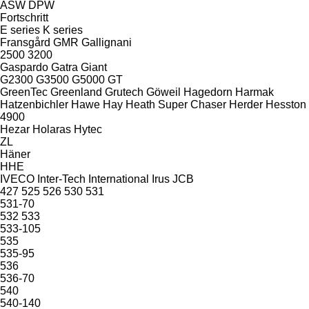
ASW
DPW
Fortschritt
E series
K series
Fransgård
GMR
Gallignani
2500
3200
Gaspardo
Gatra
Giant
G2300
G3500
G5000
GT
GreenTec
Greenland
Grutech
Göweil
Hagedorn
Harmak
Hatzenbichler
Hawe
Hay
Heath Super Chaser
Herder
Hesston
4900
Hezar
Holaras
Hytec
ZL
Häner
HHE
IVECO
Inter-Tech
International
Irus
JCB
427
525
526
530
531
531-70
532
533
533-105
535
535-95
536
536-70
540
540-140