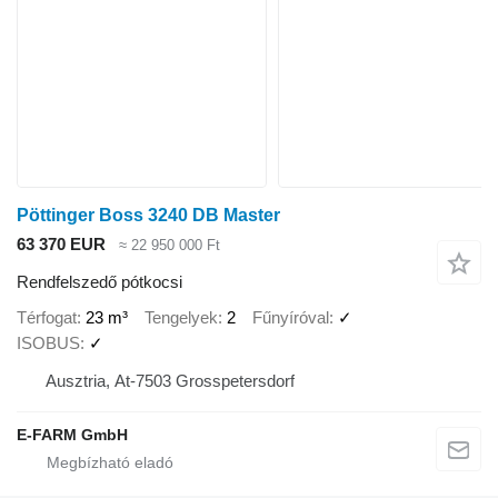
Pöttinger Boss 3240 DB Master
63 370 EUR
≈ 22 950 000 Ft
Rendfelszedő pótkocsi
Térfogat
23 m³
Tengelyek
2
Fűnyíróval
✓
ISOBUS
✓
Ausztria, At-7503 Grosspetersdorf
E-FARM GmbH