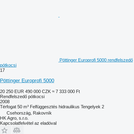
Pöttinger Europrofi 5000 rendfelszedő
pótkocsi
17
Pöttinger Europrofi 5000
20 250 EUR
490 000 CZK
≈ 7 333 000 Ft
Rendfelszedő pótkocsi
2008
Térfogat
50 m³
Felfüggesztés
hidraulikus
Tengelyek
2
Csehország, Rakovník
HK Agro, s.r.o.
Kapcsolatfelvétel az eladóval