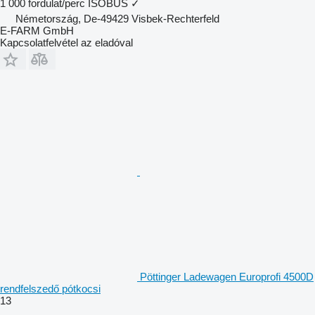
1 000 fordulat/perc
ISOBUS
✓
Németország, De-49429 Visbek-Rechterfeld
E-FARM GmbH
Kapcsolatfelvétel az eladóval
Pöttinger Ladewagen Europrofi 4500D
rendfelszedő pótkocsi
13