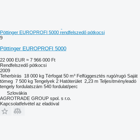
Pöttinger EUROPROFI 5000 rendfelszedő pótkocsi
9
Pöttinger EUROPROFI 5000
22 000 EUR
≈ 7 966 000 Ft
Rendfelszedő pótkocsi
2009
Teherbírás
18 000 kg
Térfogat
50 m³
Felfüggesztés
rugó/rugó
Saját
tömeg
7 500 kg
Tengelyek
2
Hatóterület
2,23 m
Teljesítményleadó
tengely fordulatszám
540 fordulat/perc
Szlovákia
AGROTRADE GROUP spol. s r.o.
Kapcsolatfelvétel az eladóval