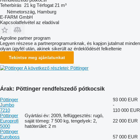
Teherbírás
21 kg
Térfogat
21 m³
Németország, Hamburg
E-FARM GmbH
Kapcsolatfelvétel az eladóval
Agroline partner program
Legyen részese a partnerprogramunknak, és kapjon jutalmat minden
olyan ügyfél után, akinek sikerült az érdeklődését felkeltenie
Tekintse meg ajánlatunkat
A következő részletei: Pöttinger
Árak: Pöttinger rendfelszedő pótkocsik
Pöttinger
93 000 EUR
Jumbo
-
7210
110 000 EUR
Pöttinger
Gyártási év: 2009, felfüggesztés: rugó,
Europrofi
saját tömeg: 7 500 kg, tengelyek: 2,
22 000 EUR
5000
hatóterület: 2 m
Pöttinger
Euroboss
57 000 EUR