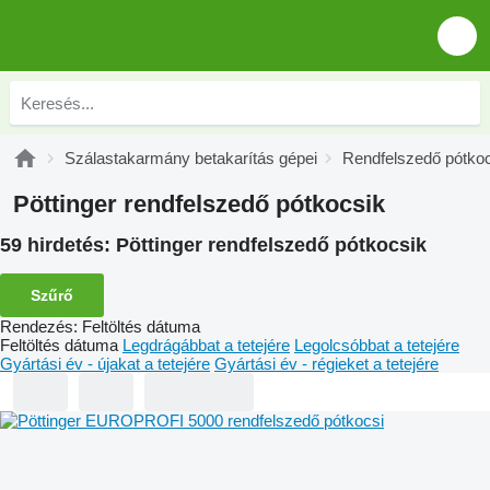
Szálastakarmány betakarítás gépei
Rendfelszedő pótko
Pöttinger rendfelszedő pótkocsik
59 hirdetés:
Pöttinger rendfelszedő pótkocsik
Szűrő
Rendezés
:
Feltöltés dátuma
Feltöltés dátuma
Legdrágábbat a tetejére
Legolcsóbbat a tetejére
Gyártási év - újakat a tetejére
Gyártási év - régieket a tetejére