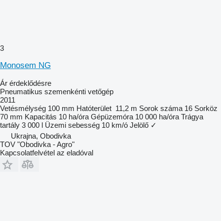
3
Monosem NG
Ár érdeklődésre
Pneumatikus szemenkénti vetőgép
2011
Vetésmélység
100 mm
Hatóterület
11,2 m
Sorok száma
16
Sorköz
70 mm
Kapacitás
10 ha/óra
Gépüzemóra
10 000 ha/óra
Trágya
tartály
3 000 l
Üzemi sebesség
10 km/ó
Jelölő
✓
Ukrajna, Obodivka
TOV "Obodivka - Agro"
Kapcsolatfelvétel az eladóval