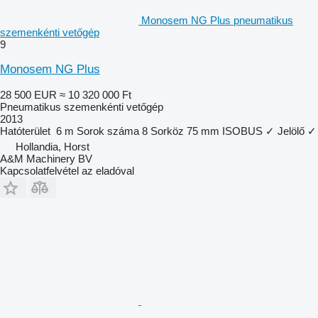
Monosem NG Plus pneumatikus
szemenkénti vetőgép
9
Monosem NG Plus
28 500 EUR
≈ 10 320 000 Ft
Pneumatikus szemenkénti vetőgép
2013
Hatóterület
6 m
Sorok száma
8
Sorköz
75 mm
ISOBUS
✓
Jelölő
✓
Hollandia, Horst
A&M Machinery BV
Kapcsolatfelvétel az eladóval