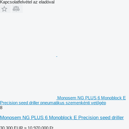
Kapcsolatfelvétel az eladóval
Monosem NG PLUS 6 Monoblock E
Precision seed driller pneumatikus szemenkénti vetőgép
8
Monosem NG PLUS 6 Monoblock E Precision seed driller
30 300 EUR
≈ 10 970 000 Ft