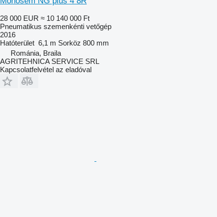
Monosem NG plus 4 8R
28 000 EUR
≈ 10 140 000 Ft
Pneumatikus szemenkénti vetőgép
2016
Hatóterület
6,1 m
Sorköz
800 mm
Románia, Braila
AGRITEHNICA SERVICE SRL
Kapcsolatfelvétel az eladóval