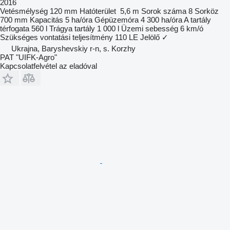
2016
Vetésmélység
120 mm
Hatóterület
5,6 m
Sorok száma
8
Sorköz
700 mm
Kapacitás
5 ha/óra
Gépüzemóra
4 300 ha/óra
A tartály
térfogata
560 l
Trágya tartály
1 000 l
Üzemi sebesség
6 km/ó
Szükséges vontatási teljesítmény
110 LE
Jelölő
✓
Ukrajna, Baryshevskiy r-n, s. Korzhy
PAT "UIFK-Agro"
Kapcsolatfelvétel az eladóval