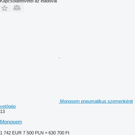
Kapcsolatfelvétel az eladóval
Monosem pneumatikus szemenkénti
vetőgép
13
Monosem
1 742 EUR
7 500 PLN
≈ 630 700 Ft