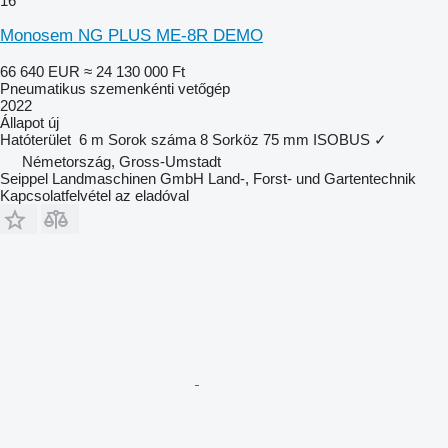
16
Monosem NG PLUS ME-8R DEMO
66 640 EUR
≈ 24 130 000 Ft
Pneumatikus szemenkénti vetőgép
2022
Állapot
új
Hatóterület
6 m
Sorok száma
8
Sorköz
75 mm
ISOBUS
✓
Németország, Gross-Umstadt
Seippel Landmaschinen GmbH Land-, Forst- und Gartentechnik
Kapcsolatfelvétel az eladóval