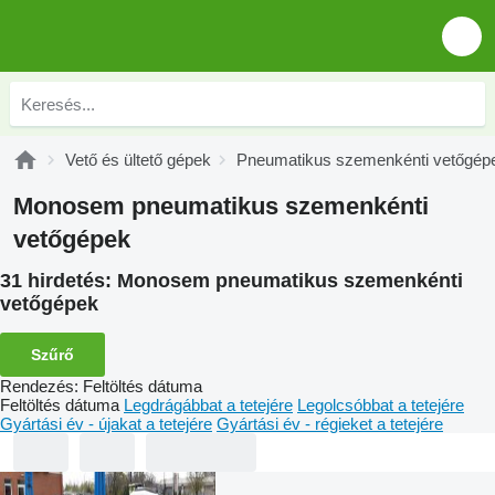
Vető és ültető gépek
Pneumatikus szemenkénti vetőgép
Monosem pneumatikus szemenkénti
vetőgépek
31 hirdetés:
Monosem pneumatikus szemenkénti
vetőgépek
Szűrő
Rendezés
:
Feltöltés dátuma
Feltöltés dátuma
Legdrágábbat a tetejére
Legolcsóbbat a tetejére
Gyártási év - újakat a tetejére
Gyártási év - régieket a tetejére