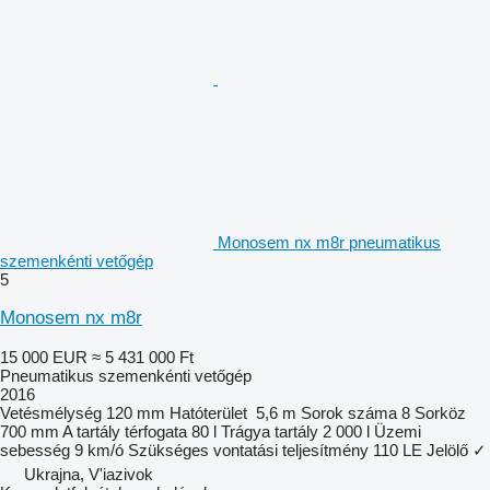
Monosem nx m8r pneumatikus
szemenkénti vetőgép
5
Monosem nx m8r
15 000 EUR
≈ 5 431 000 Ft
Pneumatikus szemenkénti vetőgép
2016
Vetésmélység
120 mm
Hatóterület
5,6 m
Sorok száma
8
Sorköz
700 mm
A tartály térfogata
80 l
Trágya tartály
2 000 l
Üzemi
sebesség
9 km/ó
Szükséges vontatási teljesítmény
110 LE
Jelölő
✓
Ukrajna, V'iazivok