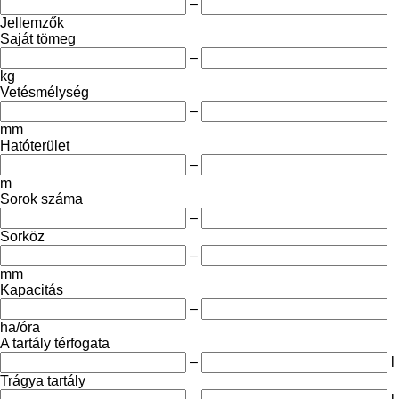
–
Jellemzők
Saját tömeg
–
kg
Vetésmélység
–
mm
Hatóterület
–
m
Sorok száma
–
Sorköz
–
mm
Kapacitás
–
ha/óra
A tartály térfogata
–
l
Trágya tartály