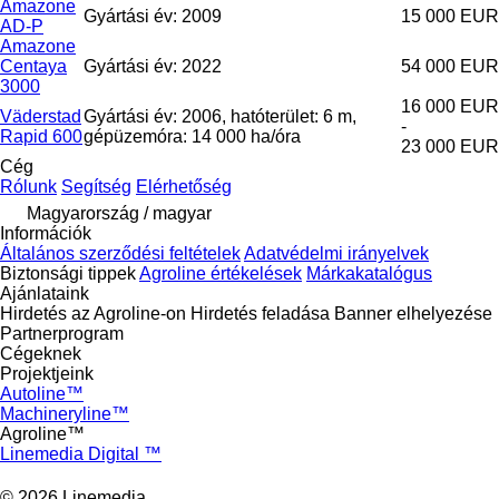
Amazone
Gyártási év: 2009
15 000 EUR
AD-P
Amazone
Centaya
Gyártási év: 2022
54 000 EUR
3000
16 000 EUR
Väderstad
Gyártási év: 2006, hatóterület: 6 m,
-
Rapid 600
gépüzemóra: 14 000 ha/óra
23 000 EUR
Cég
Rólunk
Segítség
Elérhetőség
Magyarország / magyar
Információk
Általános szerződési feltételek
Adatvédelmi irányelvek
Biztonsági tippek
Agroline értékelések
Márkakatalógus
Ajánlataink
Hirdetés az Agroline-on
Hirdetés feladása
Banner elhelyezése
Partnerprogram
Cégeknek
Projektjeink
Autoline™
Machineryline™
Agroline™
Linemedia Digital ™
© 2026 Linemedia