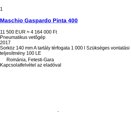
1
Maschio Gaspardo Pinta 400
11 500 EUR
≈ 4 164 000 Ft
Pneumatikus vetőgép
2017
Sorköz
140 mm
A tartály térfogata
1 000 l
Szükséges vontatási
teljesítmény
100 LE
Románia, Fetesti-Gara
Kapcsolatfelvétel az eladóval