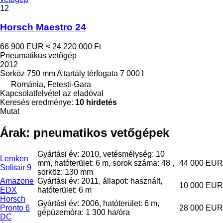
12
Horsch Maestro 24
66 900 EUR
≈ 24 220 000 Ft
Pneumatikus vetőgép
2012
Sorköz
750 mm
A tartály térfogata
7 000 l
Románia, Fetesti-Gara
Kapcsolatfelvétel az eladóval
Keresés eredménye:
10 hirdetés
Mutat
Árak: pneumatikos vetőgépek
Gyártási év: 2010, vetésmélység: 10
Lemken
mm, hatóterület: 6 m, sorok száma: 48 ,
44 000 EUR
Solitair 9
sorköz: 130 mm
Amazone
Gyártási év: 2011, állapot: használt,
10 000 EUR
EDX
hatóterület: 6 m
Horsch
Gyártási év: 2006, hatóterület: 6 m,
Pronto 6
28 000 EUR
gépüzemóra: 1 300 ha/óra
DC