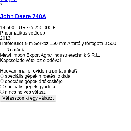
7
John Deere 740A
14 500 EUR
≈ 5 250 000 Ft
Pneumatikus vetőgép
2013
Hatóterület
9 m
Sorköz
150 mm
A tartály térfogata
3 500 l
Románia
Mewi Import Export Agrar Industrietechnik S.R.L.
Kapcsolatfelvétel az eladóval
Hogyan írná le röviden a portálunkat?
speciális gépek hirdetési oldala
speciális gépek értékesítője
speciális gépek gyártója
nincs helyes válasz
Válasszon ki egy választ