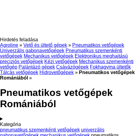
Hirdetés feladása
Agroline
»
Vető és ültető gépek
»
Pneumatikos vetőgépek
Univerzális gabonavetőgépek
Pneumatikus szemenkénti
vetőgépek
Mechanikus vetőgépek
Elektronikus meghajtású
preciziós vetőgépek
Kézi vetőgépek
Mechanikus szemenkénti
vetőgép
Palántázó gépek
Csávázógépek
Fokhagyma ültetők
Tálcás vetőgépek
Hidrovetőgépek
»
Pneumatikos vetőgépek
Romániából
»
Pneumatikos vetőgépek
Romániából
Kategória
pneumatikus szemenkénti vetőgépek
univerzális
gabonavetőgépek
mechanikus vetőgépek
pneumatikos