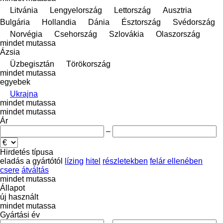
Litvánia
Lengyelország
Lettország
Ausztria
Bulgária
Hollandia
Dánia
Észtország
Svédország
Norvégia
Csehország
Szlovákia
Olaszország
mindet mutassa
Ázsia
Üzbegisztán
Törökország
mindet mutassa
egyebek
Ukrajna
mindet mutassa
mindet mutassa
Ár
–
Hirdetés típusa
eladás
a gyártótól
lízing
hitel
részletekben
felár ellenében
csere
átváltás
mindet mutassa
Állapot
új
használt
mindet mutassa
Gyártási év