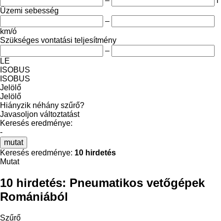
–
l
Üzemi sebesség
–
km/ó
Szükséges vontatási teljesítmény
–
LE
ISOBUS
ISOBUS
Jelölő
Jelölő
Hiányzik néhány szűrő?
Javasoljon változtatást
Keresés eredménye:
-
mutat
Keresés eredménye:
10 hirdetés
Mutat
10 hirdetés:
Pneumatikos vetőgépek
Romániából
Szűrő