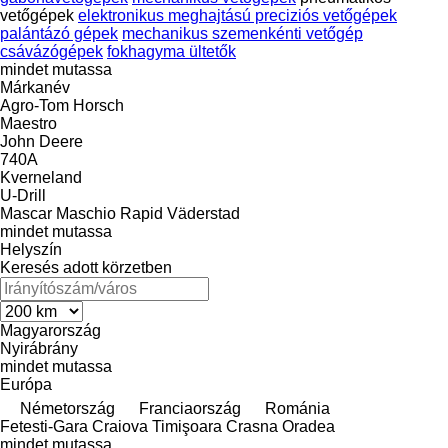
vetőgépek
elektronikus meghajtású preciziós vetőgépek
palántázó gépek
mechanikus szemenkénti vetőgép
csávázógépek
fokhagyma ültetők
mindet mutassa
Márkanév
Agro-Tom
Horsch
Maestro
John Deere
740A
Kverneland
U-Drill
Mascar
Maschio
Rapid
Väderstad
mindet mutassa
Helyszín
Keresés adott körzetben
Magyarország
Nyirábrány
mindet mutassa
Európa
Németország
Franciaország
Románia
Fetesti-Gara
Craiova
Timişoara
Crasna
Oradea
mindet mutassa