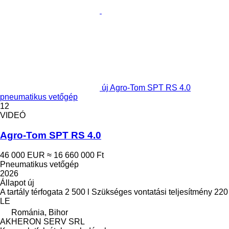
új Agro-Tom SPT RS 4.0
pneumatikus vetőgép
12
VIDEÓ
Agro-Tom SPT RS 4.0
46 000 EUR
≈ 16 660 000 Ft
Pneumatikus vetőgép
2026
Állapot
új
A tartály térfogata
2 500 l
Szükséges vontatási teljesítmény
220
LE
Románia, Bihor
AKHERON SERV SRL