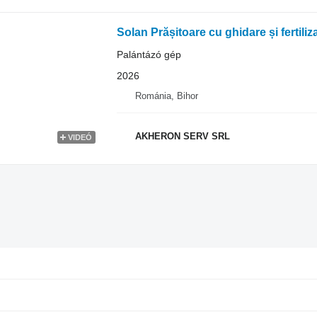
Solan Prășitoare cu ghidare și ferti
Palántázó gép
2026
Románia, Bihor
AKHERON SERV SRL
VIDEÓ