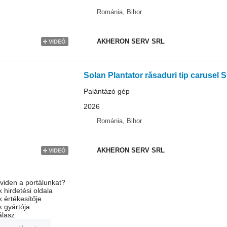
Románia, Bihor
AKHERON SERV SRL
VIDEÓ
Solan Plantator răsaduri tip caruse
Palántázó gép
2026
Románia, Bihor
AKHERON SERV SRL
VIDEÓ
viden a portálunkat?
 hirdetési oldala
k értékesítője
k gyártója
álasz