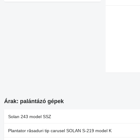
Árak: palántázó gépek
Solan 243 model SSZ
Plantator răsaduri tip carusel SOLAN S-219 model K