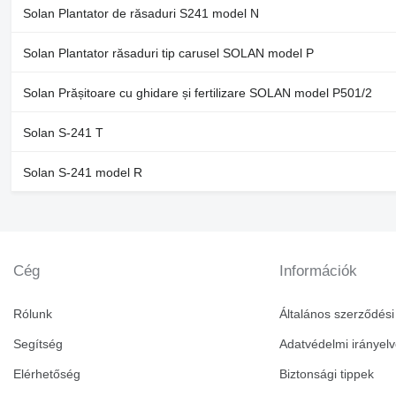
Solan Plantator de răsaduri S241 model N
Solan Plantator răsaduri tip carusel SOLAN model P
Solan Prășitoare cu ghidare și fertilizare SOLAN model P501/2
Solan S-241 T
Solan S-241 model R
Cég
Információk
Rólunk
Általános szerződési 
Segítség
Adatvédelmi irányel
Elérhetőség
Biztonsági tippek