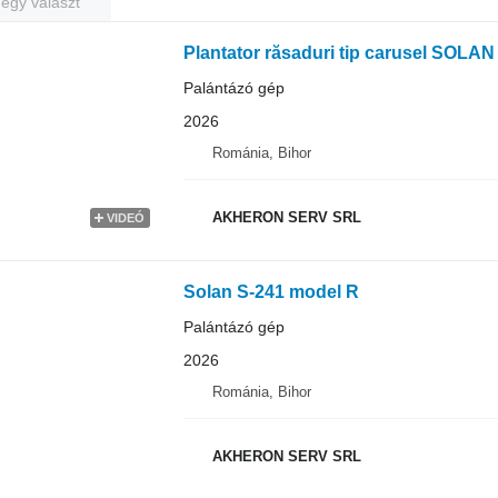
 egy választ
Plantator răsaduri tip carusel SOLA
Palántázó gép
2026
Románia, Bihor
AKHERON SERV SRL
VIDEÓ
Solan S-241 model R
Palántázó gép
2026
Románia, Bihor
AKHERON SERV SRL