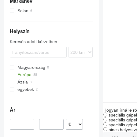
Márkanév
Solan
Helyszín
Keresés adott körzetben
Magyarország
Európa
Ázsia
Hollandia
egyebek
Lengyelország
Japán
Románia
Törökország
Ukrajna
Oradea
Norvégia
Ár
Hogyan írná le rö
Ausztria
speciális gépek
Franciaország
speciális gépe
–
speciális gépe
Olaszország
nincs helyes v
Bulgária