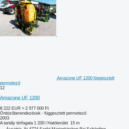
Amazone UF 1200 függesztett
permetező
12
Amazone UF 1200
8 222 EUR
≈ 2 977 000 Ft
Öntözőberendezések - függesztett permetező
2003
A tartály térfogata
1 200 l
Hatóterület
15 m
Ausztria, At-4774 Sankt Marienkirchen Bei Schärding