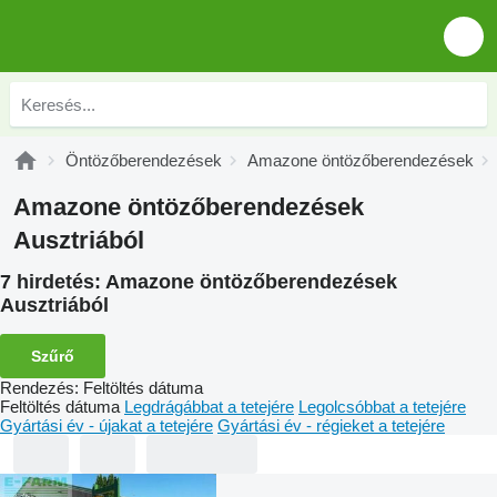
Öntözőberendezések
Amazone öntözőberendezések
Amazone öntözőberendezések
Ausztriából
7 hirdetés:
Amazone öntözőberendezések
Ausztriából
Szűrő
Rendezés
:
Feltöltés dátuma
Feltöltés dátuma
Legdrágábbat a tetejére
Legolcsóbbat a tetejére
Gyártási év - újakat a tetejére
Gyártási év - régieket a tetejére