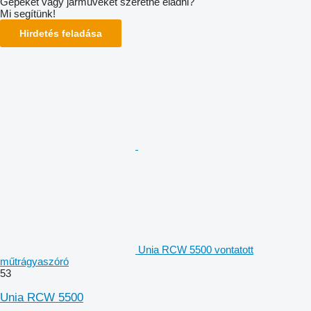
Gépeket vagy járműveket szeretne eladni?
Mi segítünk!
Hirdetés feladása
Unia RCW 5500 vontatott
műtrágyaszóró
53
Unia RCW 5500