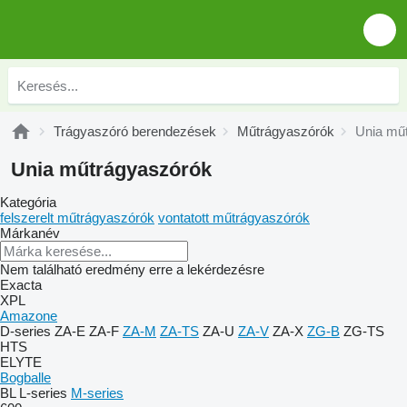
Trágyaszóró berendezések
Műtrágyaszórók
Unia mű
Unia műtrágyaszórók
Kategória
felszerelt műtrágyaszórók
vontatott műtrágyaszórók
Márkanév
Nem található eredmény erre a lekérdezésre
Exacta
XPL
Amazone
D-series
ZA-E
ZA-F
ZA-M
ZA-TS
ZA-U
ZA-V
ZA-X
ZG-B
ZG-TS
HTS
ELYTE
Bogballe
BL
L-series
M-series