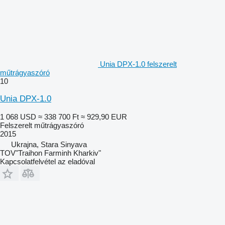
Unia DPX-1.0 felszerelt
műtrágyaszóró
10
Unia DPX-1.0
1 068 USD
≈ 338 700 Ft
≈ 929,90 EUR
Felszerelt műtrágyaszóró
2015
Ukrajna, Stara Sinyava
TOV"Traihon Farminh Kharkiv"
Kapcsolatfelvétel az eladóval