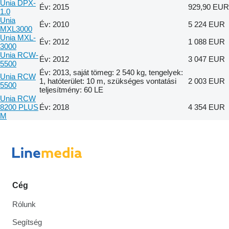
Unia DPX-
Év: 2015
929,90 EUR
1.0
Unia
Év: 2010
5 224 EUR
MXL3000
Unia MXL-
Év: 2012
1 088 EUR
3000
Unia RCW-
Év: 2012
3 047 EUR
5500
Év: 2013, saját tömeg: 2 540 kg, tengelyek:
Unia RCW
1, hatóterület: 10 m, szükséges vontatási
2 003 EUR
5500
teljesítmény: 60 LE
Unia RCW
8200 PLUS
Év: 2018
4 354 EUR
M
Cég
Rólunk
Segítség