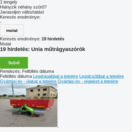
1 tengely
Hiányzik néhány szűrő?
Javasoljon változtatást
Keresés eredménye:
-
mutat
Keresés eredménye:
19 hirdetés
Mutat
19 hirdetés:
Unia műtrágyaszórók
Szűrő
Rendezés
:
Feltöltés dátuma
Feltöltés dátuma
Legdrágábbat a tetejére
Legolcsóbbat a tetejére
Gyártási év - újakat a tetejére
Gyártási év - régieket a tetejére