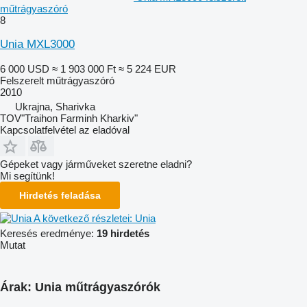
műtrágyaszóró
8
Unia MXL3000
6 000 USD
≈ 1 903 000 Ft
≈ 5 224 EUR
Felszerelt műtrágyaszóró
2010
Ukrajna, Sharivka
TOV"Traihon Farminh Kharkiv"
Kapcsolatfelvétel az eladóval
Gépeket vagy járműveket szeretne eladni?
Mi segítünk!
Hirdetés feladása
A következő részletei: Unia
Keresés eredménye:
19 hirdetés
Mutat
Árak: Unia műtrágyaszórók