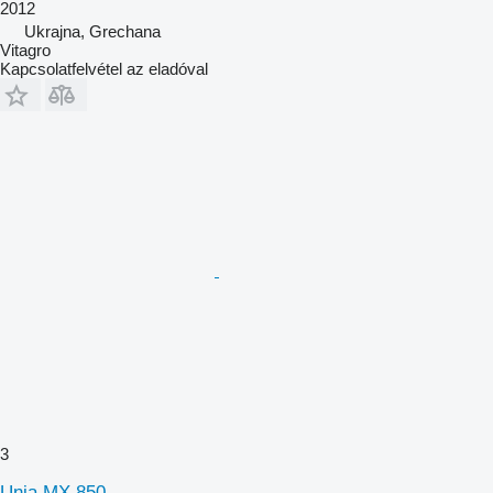
2012
Ukrajna, Grechana
Vitagro
Kapcsolatfelvétel az eladóval
3
Unia MX 850