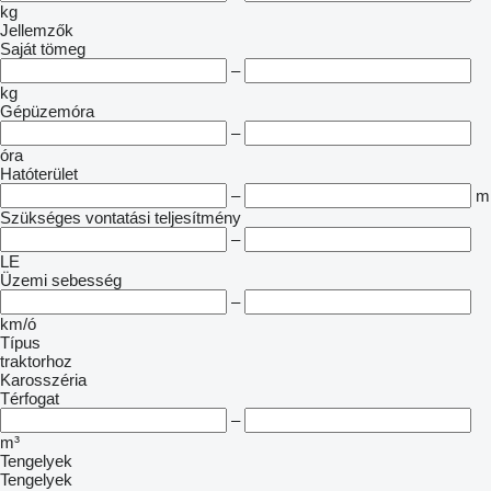
kg
Jellemzők
Saját tömeg
–
kg
Gépüzemóra
–
óra
Hatóterület
–
m
Szükséges vontatási teljesítmény
–
LE
Üzemi sebesség
–
km/ó
Típus
traktorhoz
Karosszéria
Térfogat
–
m³
Tengelyek
Tengelyek