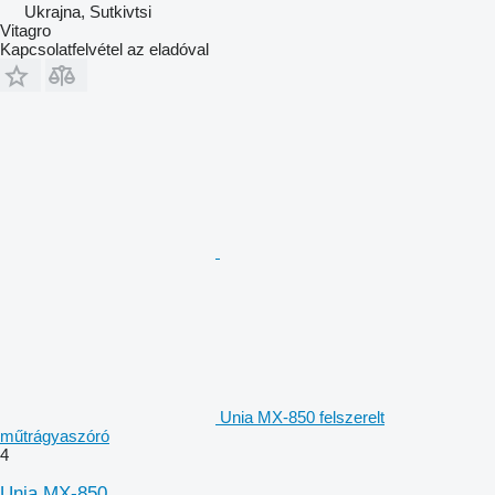
Ukrajna, Sutkivtsi
Vitagro
Kapcsolatfelvétel az eladóval
Unia MX-850 felszerelt
műtrágyaszóró
4
Unia MX-850