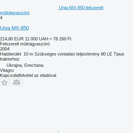
Unia MX-850 felszerelt
műtrágyaszóró
4
Unia MX-850
214,80 EUR
11 000 UAH
≈ 78 260 Ft
Felszerelt műtrágyaszóró
2004
Hatóterület
10 m
Szükséges vontatási teljesítmény
80 LE
Típus
traktorhoz
Ukrajna, Grechana
Vitagro
Kapcsolatfelvétel az eladóval