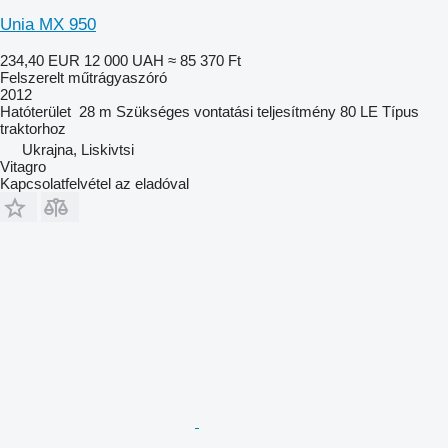
Unia MX 950
234,40 EUR
12 000 UAH
≈ 85 370 Ft
Felszerelt műtrágyaszóró
2012
Hatóterület
28 m
Szükséges vontatási teljesítmény
80 LE
Típus
traktorhoz
Ukrajna, Liskivtsi
Vitagro
Kapcsolatfelvétel az eladóval