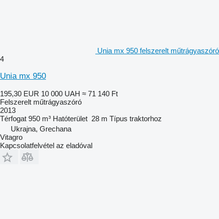
Unia mx 950 felszerelt műtrágyaszóró
4
Unia mx 950
195,30 EUR
10 000 UAH
≈ 71 140 Ft
Felszerelt műtrágyaszóró
2013
Térfogat
950 m³
Hatóterület
28 m
Típus
traktorhoz
Ukrajna, Grechana
Vitagro
Kapcsolatfelvétel az eladóval