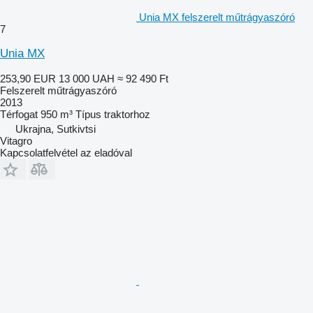
Unia MX felszerelt műtrágyaszóró
7
Unia MX
253,90 EUR
13 000 UAH
≈ 92 490 Ft
Felszerelt műtrágyaszóró
2013
Térfogat
950 m³
Típus
traktorhoz
Ukrajna, Sutkivtsi
Vitagro
Kapcsolatfelvétel az eladóval