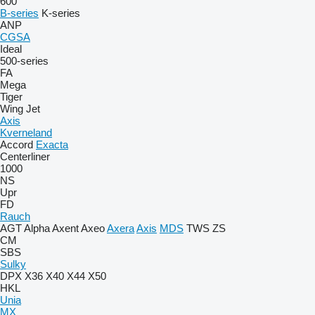
600
B-series
K-series
ANP
CGSA
Ideal
500-series
FA
Mega
Tiger
Wing Jet
Axis
Kverneland
Accord
Exacta
Centerliner
1000
NS
Upr
FD
Rauch
AGT
Alpha
Axent
Axeo
Axera
Axis
MDS
TWS
ZS
CM
SBS
Sulky
DPX
X36
X40
X44
X50
HKL
Unia
MX