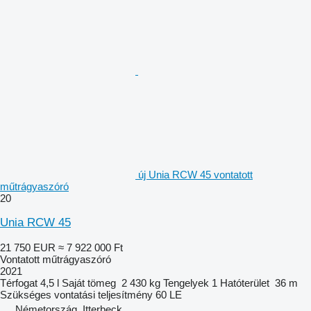
új Unia RCW 45 vontatott
műtrágyaszóró
20
Unia RCW 45
21 750 EUR
≈ 7 922 000 Ft
Vontatott műtrágyaszóró
2021
Térfogat
4,5 l
Saját tömeg
2 430 kg
Tengelyek
1
Hatóterület
36 m
Szükséges vontatási teljesítmény
60 LE
Németország, Itterbeck