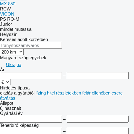
MX 850
RCW
VICON
PS
RO-M
Junior
mindet mutassa
Helyszín
Keresés adott körzetben
Magyarország
egyebek
Ukrajna
Ár
–
Hirdetés típusa
eladás
a gyártótól
lízing
hitel
részletekben
felár ellenében csere
átváltás
Állapot
új
használt
Gyártási év
–
Teherbíró képesség
–