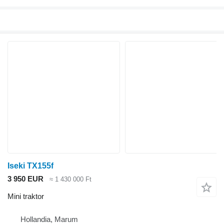
Iseki TX155f
3 950 EUR
≈ 1 430 000 Ft
Mini traktor
Hollandia, Marum