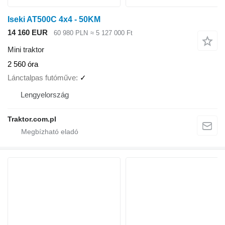
Iseki AT500C 4x4 - 50KM
14 160 EUR
60 980 PLN
≈ 5 127 000 Ft
Mini traktor
2 560 óra
Lánctalpas futóműve
✓
Lengyelország
Traktor.com.pl