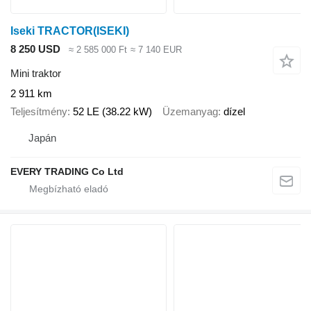
Iseki TRACTOR(ISEKI)
8 250 USD
≈ 2 585 000 Ft
≈ 7 140 EUR
Mini traktor
2 911 km
Teljesítmény
52 LE (38.22 kW)
Üzemanyag
dízel
Japán
EVERY TRADING Co Ltd