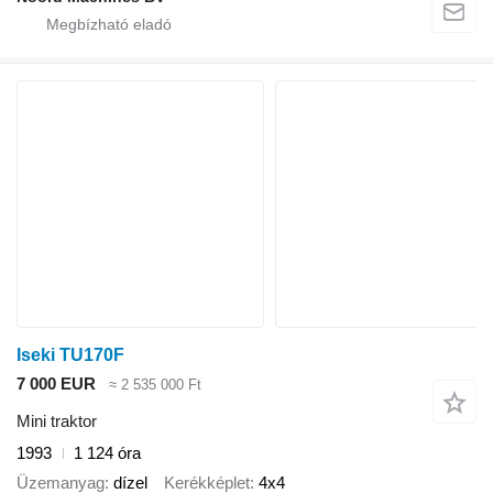
Iseki TU170F
7 000 EUR
≈ 2 535 000 Ft
Mini traktor
1993
1 124 óra
Üzemanyag
dízel
Kerékképlet
4x4