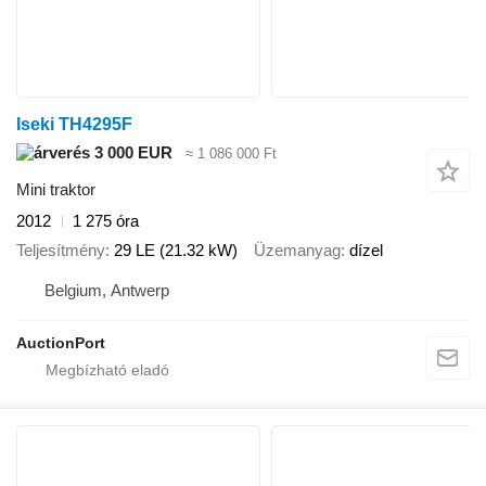
Iseki TH4295F
3 000 EUR
≈ 1 086 000 Ft
Mini traktor
2012
1 275 óra
Teljesítmény
29 LE (21.32 kW)
Üzemanyag
dízel
Belgium, Antwerp
AuctionPort