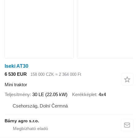
Iseki AT30
6 530 EUR
158 000 CZK
≈ 2 364 000 Ft
Mini traktor
Teljesítmény
30 LE (22.05 kW)
Kerékképlet
4x4
Csehország, Dolní Čermná
Bárny agro s.r.o.