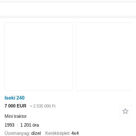
Iseki 240
7 000 EUR
≈ 2 535 000 Ft
Mini traktor
1993
1 201 óra
Üzemanyag
dízel
Kerékképlet
4x4