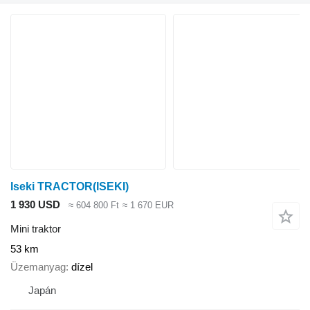
Iseki TRACTOR(ISEKI)
1 930 USD
≈ 604 800 Ft
≈ 1 670 EUR
Mini traktor
53 km
Üzemanyag
dízel
Japán