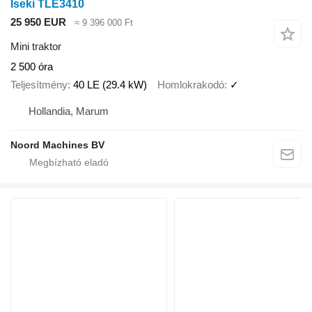
Iseki TLE3410
25 950 EUR
≈ 9 396 000 Ft
Mini traktor
2 500 óra
Teljesítmény
40 LE (29.4 kW)
Homlokrakodó
✓
Hollandia, Marum
Noord Machines BV