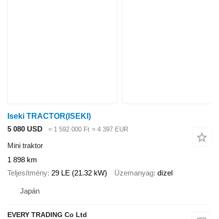
Iseki TRACTOR(ISEKI)
5 080 USD
≈ 1 592 000 Ft
≈ 4 397 EUR
Mini traktor
1 898 km
Teljesítmény
29 LE (21.32 kW)
Üzemanyag
dízel
Japán
EVERY TRADING Co Ltd