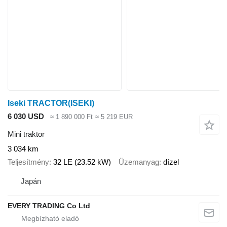
Iseki TRACTOR(ISEKI)
6 030 USD
≈ 1 890 000 Ft
≈ 5 219 EUR
Mini traktor
3 034 km
Teljesítmény
32 LE (23.52 kW)
Üzemanyag
dízel
Japán
EVERY TRADING Co Ltd