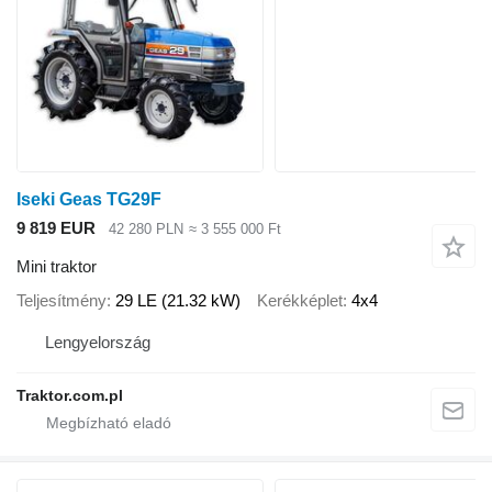
Iseki Geas TG29F
9 819 EUR
42 280 PLN
≈ 3 555 000 Ft
Mini traktor
Teljesítmény
29 LE (21.32 kW)
Kerékképlet
4x4
Lengyelország
Traktor.com.pl