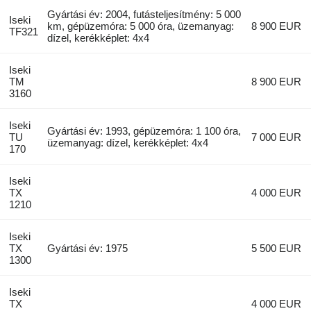
Gyártási év: 2004, futásteljesítmény: 5 000
Iseki
km, gépüzemóra: 5 000 óra, üzemanyag:
8 900 EUR
TF321
dízel, kerékképlet: 4x4
Iseki
TM
8 900 EUR
3160
Iseki
Gyártási év: 1993, gépüzemóra: 1 100 óra,
TU
7 000 EUR
üzemanyag: dízel, kerékképlet: 4x4
170
Iseki
TX
4 000 EUR
1210
Iseki
TX
Gyártási év: 1975
5 500 EUR
1300
Iseki
TX
4 000 EUR