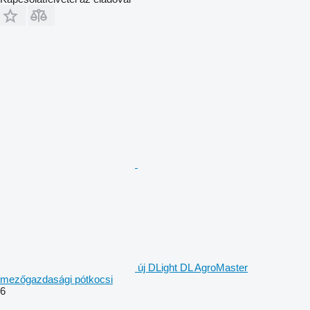
új DLight DL AgroMaster
mezőgazdasági pótkocsi
6