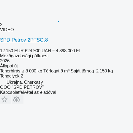
2
VIDEÓ
SPD Petrov 2PTSG.8
12 150 EUR
624 900 UAH
≈ 4 398 000 Ft
Mezőgazdasági pótkocsi
2026
Állapot
új
Teherbírás
8 000 kg
Térfogat
9 m³
Saját tömeg
2 150 kg
Tengelyek
2
Ukrajna, Cherkasy
OOO "SPD PETROV"
Kapcsolatfelvétel az eladóval