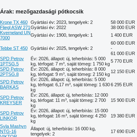
Árak: mezőgazdasági pótkocsik
Krone TX 460
Gyártási év: 2023, tengelyek: 2
58 000 EUR
Fliegl ASW 271
Gyártási év: 2022
38 000 EUR
Kverneland UN
Gyártási év: 1900, tengelyek: 1
1 400 EUR
7000
60 000 EUR
Tebbe ST 450
Gyártási év: 2025, tengelyek: 2
-
61 000 EUR
SPD Petrov
Év: 2026, állapot: új, teherbírás: 5 000
5 770 EUR
1PTSG.5
kg, térfogat: 7 m³, saját tömeg: 1 750 kg
SPD Petrov
Év: 2026, állapot: új, teherbírás: 8 000
12 150 EUR
2PTSG.8
kg, térfogat: 9 m³, saját tömeg: 2 150 kg
Év: 2026, állapot: új, teherbírás: 5 000
SPD Petrov
kg, térfogat: 6,17 m³, saját tömeg: 1 630
6 295 EUR
BARKAS
kg
Év: 2026, állapot: új, teherbírás: 12 000
SPD Petrov
kg, térfogat: 11 m³, saját tömeg: 2 700
15 900 EUR
KREYSER
kg
Év: 2026, állapot: új, teherbírás: 15 000
SPD Petrov
kg, térfogat: 16 m³, saját tömeg: 4 250
19 380 EUR
LINKOR
kg
Syla Mashyn
Állapot: új, teherbírás: 16 000 kg,
NTG-16
17 690 EUR
tengelyek: 2
VIKTOR