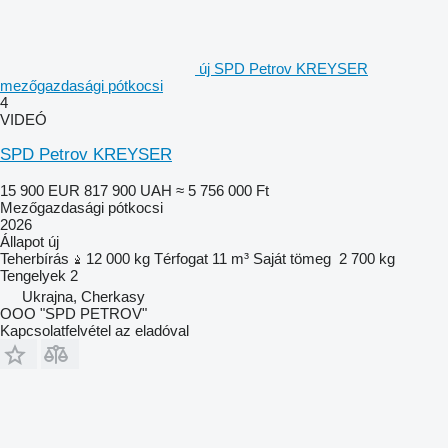
új SPD Petrov KREYSER
mezőgazdasági pótkocsi
4
VIDEÓ
SPD Petrov KREYSER
15 900 EUR
817 900 UAH
≈ 5 756 000 Ft
Mezőgazdasági pótkocsi
2026
Állapot
új
Teherbírás
12 000 kg
Térfogat
11 m³
Saját tömeg
2 700 kg
Tengelyek
2
Ukrajna, Cherkasy
OOO "SPD PETROV"
Kapcsolatfelvétel az eladóval