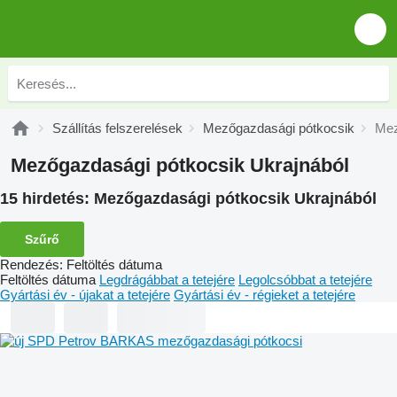
Szállítás felszerelések
Mezőgazdasági pótkocsik
Mez
Mezőgazdasági pótkocsik Ukrajnából
15 hirdetés:
Mezőgazdasági pótkocsik Ukrajnából
Szűrő
Rendezés
:
Feltöltés dátuma
Feltöltés dátuma
Legdrágábbat a tetejére
Legolcsóbbat a tetejére
Gyártási év - újakat a tetejére
Gyártási év - régieket a tetejére