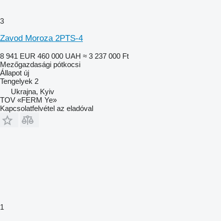
3
Zavod Moroza 2PTS-4
8 941 EUR
460 000 UAH
≈ 3 237 000 Ft
Mezőgazdasági pótkocsi
Állapot
új
Tengelyek
2
Ukrajna, Kyiv
TOV «FERM Ye»
Kapcsolatfelvétel az eladóval
1