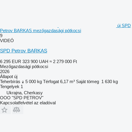
új SPD
Petrov BARKAS mezőgazdasági pótkocsi
9
VIDEÓ
SPD Petrov BARKAS
6 295 EUR
323 900 UAH
≈ 2 279 000 Ft
Mezőgazdasági pótkocsi
2026
Állapot
új
Teherbírás
5 000 kg
Térfogat
6,17 m³
Saját tömeg
1 630 kg
Tengelyek
1
Ukrajna, Cherkasy
OOO "SPD PETROV"
Kapcsolatfelvétel az eladóval