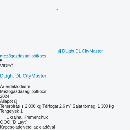
új DLight DL CityMaster
mezőgazdasági pótkocsi
5
VIDEÓ
DLight DL CityMaster
Ár érdeklődésre
Mezőgazdasági pótkocsi
2024
Állapot
új
Teherbírás
2 000 kg
Térfogat
2,6 m³
Saját tömeg
1 300 kg
Tengelyek
1
Ukrajna, Kremenchuk
OOO "D Layt"
Kapcsolatfelvétel az eladóval