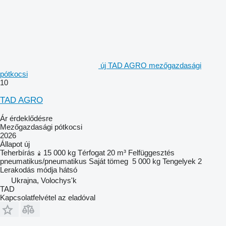
új TAD AGRO mezőgazdasági
pótkocsi
10
TAD AGRO
Ár érdeklődésre
Mezőgazdasági pótkocsi
2026
Állapot
új
Teherbírás
15 000 kg
Térfogat
20 m³
Felfüggesztés
pneumatikus/pneumatikus
Saját tömeg
5 000 kg
Tengelyek
2
Lerakodás módja
hátsó
Ukrajna, Volochys'k
TAD
Kapcsolatfelvétel az eladóval