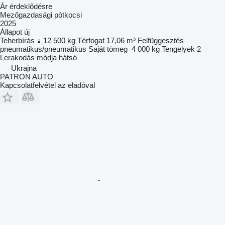
Ár érdeklődésre
Mezőgazdasági pótkocsi
2025
Állapot
új
Teherbírás
12 500 kg
Térfogat
17,06 m³
Felfüggesztés
pneumatikus/pneumatikus
Saját tömeg
4 000 kg
Tengelyek
2
Lerakodás módja
hátsó
Ukrajna
PATRON AUTO
Kapcsolatfelvétel az eladóval