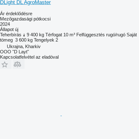
DLight DL AgroMaster
Ár érdeklődésre
Mezőgazdasági pótkocsi
2024
Állapot
új
Teherbírás
9 400 kg
Térfogat
10 m³
Felfüggesztés
rugó/rugó
Saját
tömeg
3 600 kg
Tengelyek
2
Ukrajna, Kharkiv
OOO "D Layt"
Kapcsolatfelvétel az eladóval