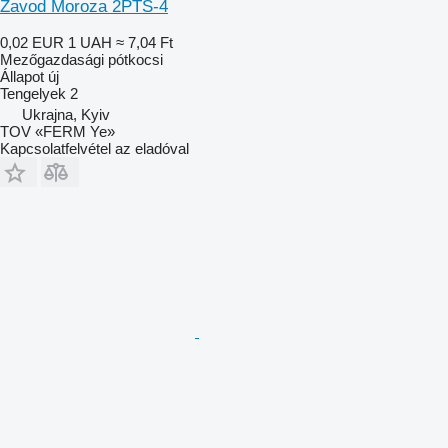
Zavod Moroza 2PTS-4
0,02 EUR
1 UAH
≈ 7,04 Ft
Mezőgazdasági pótkocsi
Állapot
új
Tengelyek
2
Ukrajna, Kyiv
TOV «FERM Ye»
Kapcsolatfelvétel az eladóval