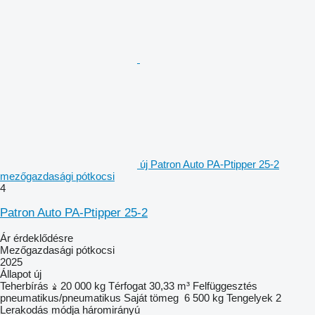
új Patron Auto PA-Ptipper 25-2
mezőgazdasági pótkocsi
4
Patron Auto PA-Ptipper 25-2
Ár érdeklődésre
Mezőgazdasági pótkocsi
2025
Állapot
új
Teherbírás
20 000 kg
Térfogat
30,33 m³
Felfüggesztés
pneumatikus/pneumatikus
Saját tömeg
6 500 kg
Tengelyek
2
Lerakodás módja
háromirányú