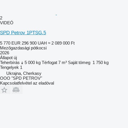
2
VIDEÓ
SPD Petrov 1PTSG.5
5 770 EUR
296 900 UAH
≈ 2 089 000 Ft
Mezőgazdasági pótkocsi
2026
Állapot
új
Teherbírás
5 000 kg
Térfogat
7 m³
Saját tömeg
1 750 kg
Tengelyek
1
Ukrajna, Cherkasy
OOO "SPD PETROV"
Kapcsolatfelvétel az eladóval