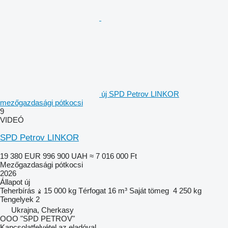
új SPD Petrov LINKOR
mezőgazdasági pótkocsi
9
VIDEÓ
SPD Petrov LINKOR
19 380 EUR
996 900 UAH
≈ 7 016 000 Ft
Mezőgazdasági pótkocsi
2026
Állapot
új
Teherbírás
15 000 kg
Térfogat
16 m³
Saját tömeg
4 250 kg
Tengelyek
2
Ukrajna, Cherkasy
OOO "SPD PETROV"
Kapcsolatfelvétel az eladóval