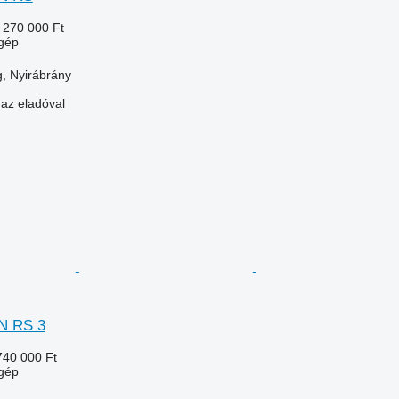
 270 000 Ft
gép
, Nyirábrány
 az eladóval
N RS 3
740 000 Ft
gép