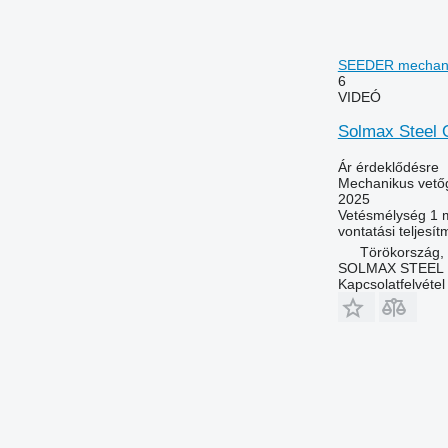
SEEDER mechani
6
VIDEÓ
Solmax Steel
Ár érdeklődésre
Mechanikus vető
2025
Vetésmélység
1 
vontatási teljesí
Törökország,
SOLMAX STEEL M
Kapcsolatfelvétel