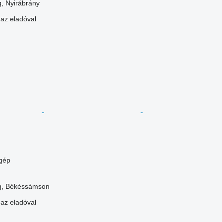
, Nyirábrány
 az eladóval
gép
g, Békéssámson
 az eladóval