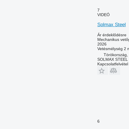
7
VIDEÓ
Solmax Steel
Ár érdeklődésre
Mechanikus vető
2026
Vetésmélység
2 
Törökország,
SOLMAX STEEL M
Kapcsolatfelvétel
6