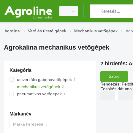
Agroline
Vető és ültető gépek
Mechanikus vetőgépek
Agr
Agrokalina mechanikus vetőgépek
2 hirdetés:
A
Kategória
Szűrő
univerzális gabonavetőgépek
Rendezés
:
Feltö
mechanikus vetőgépek
Feltöltés dátuma
pneumatikos vetőgépek
Márkanév