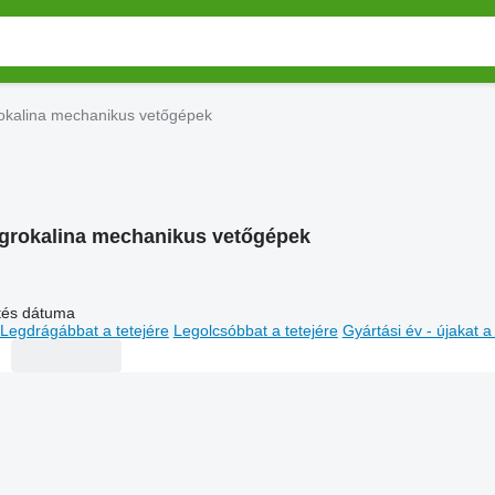
okalina mechanikus vetőgépek
grokalina mechanikus vetőgépek
ltés dátuma
Legdrágábbat a tetejére
Legolcsóbbat a tetejére
Gyártási év - újakat a