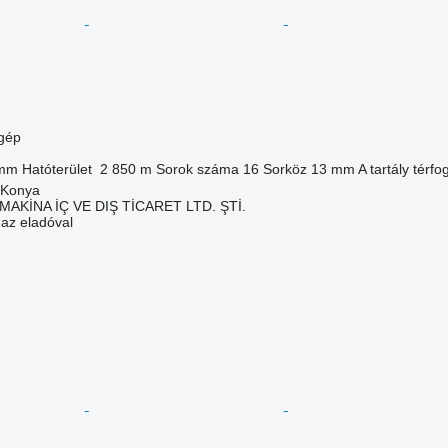
gép
mm
Hatóterület
2 850 m
Sorok száma
16
Sorköz
13 mm
A tartály térfo
 Konya
AKİNA İÇ VE DIŞ TİCARET LTD. ŞTİ.
 az eladóval