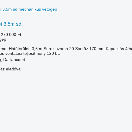
si 3.5m sd
 270 000 Ft
gép
 mm
Hatóterület
3,5 m
Sorok száma
20
Sorköz
170 mm
Kapacitás
4 h
s vontatási teljesítmény
120 LE
, Daillancourt
 az eladóval