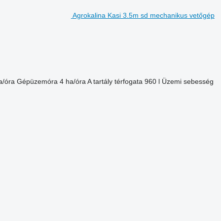
Agrokalina Kasi 3.5m sd mechanikus vetőgép
a/óra
Gépüzemóra
4 ha/óra
A tartály térfogata
960 l
Üzemi sebesség