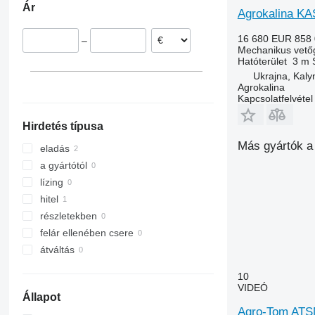
Ár
Agrokalina KA
16 680 EUR
858
–
Mechanikus vető
Hatóterület
3 m
Ukrajna, Kaly
Agrokalina
Kapcsolatfelvétel
Hirdetés típusa
Más gyártók a
eladás
a gyártótól
lízing
hitel
részletekben
felár ellenében csere
átváltás
10
VIDEÓ
Állapot
Agro-Tom AT