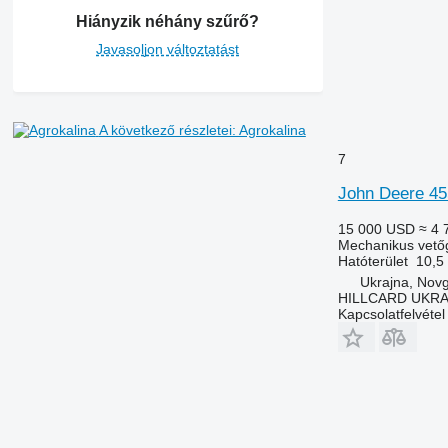
Hiányzik néhány szűrő?
Javasoljon változtatást
A következő részletei: Agrokalina
7
John Deere 45
15 000 USD
≈ 4 
Mechanikus vető
Hatóterület
10,5
Ukrajna, Nov
HILLCARD UKRA
Kapcsolatfelvétel