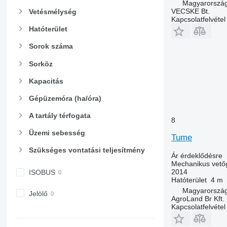
Magyarország
VECSKE Bt.
Vetésmélység
Kapcsolatfelvétel
Hatóterület
Sorok száma
Sorköz
Kapacitás
Gépüzemóra (ha/óra)
A tartály térfogata
8
Üzemi sebesség
Tume
Szükséges vontatási teljesítmény
Ár érdeklődésre
Mechanikus vető
2014
ISOBUS
Hatóterület
4 m
Magyarorszá
Jelölő
AgroLand Br Kft.
Kapcsolatfelvétel