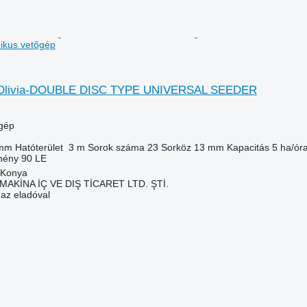
kus vetőgép
 Olivia-DOUBLE DISC TYPE UNIVERSAL SEEDER
gép
mm
Hatóterület
3 m
Sorok száma
23
Sorköz
13 mm
Kapacitás
5 ha/ór
tmény
90 LE
 Konya
AKİNA İÇ VE DIŞ TİCARET LTD. ŞTİ.
 az eladóval