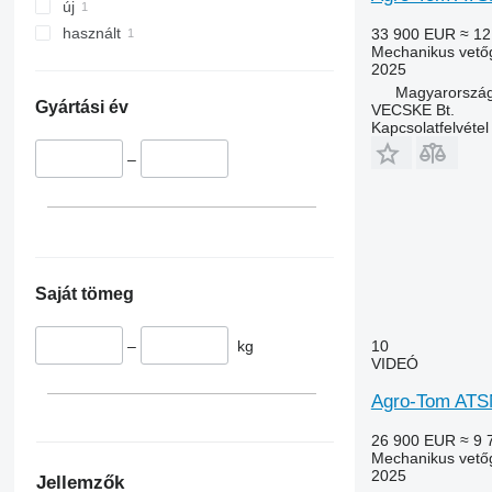
új
használt
33 900 EUR
≈ 12
Mechanikus vető
2025
Magyarország
Gyártási év
VECSKE Bt.
Kapcsolatfelvétel
–
Saját tömeg
–
kg
10
VIDEÓ
Agro-Tom ATS
26 900 EUR
≈ 9 
Mechanikus vető
2025
Jellemzők