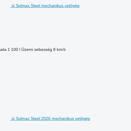
új Solmax Steel mechanikus vetőgép
gata
1 100 l
Üzemi sebesség
8 km/ó
új Solmax Steel 2026 mechanikus vetőgép