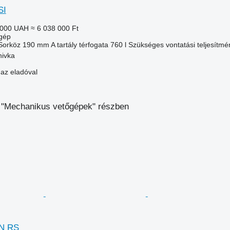
SI
 000 UAH
≈ 6 038 000 Ft
gép
Sorköz
190 mm
A tartály térfogata
760 l
Szükséges vontatási teljesítmé
nivka
 az eladóval
 "Mechanikus vetőgépek" részben
SN RS