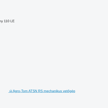
ny
110 LE
új Agro-Tom ATSN RS mechanikus vetőgép