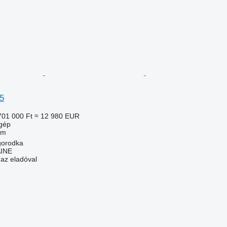
5
701 000 Ft
≈ 12 980 EUR
gép
 m
gorodka
INE
 az eladóval