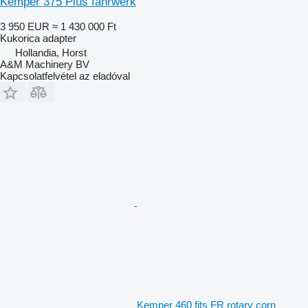
Kemper 375 Plus fahrwerk
3 950 EUR
≈ 1 430 000 Ft
Kukorica adapter
Hollandia, Horst
A&M Machinery BV
Kapcsolatfelvétel az eladóval
Kemper 460 fits FR rotary corn