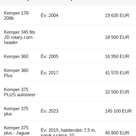
Kemper 178-
Év: 2004
19 635 EUR
208b
Kemper 345 fits
JD rotary corn
18 500 EUR
header
Kemper 360
Év: 2005
16 950 EUR
Kemper 360
Év: 2017
41 570 EUR
Plus
Kemper 375
32 500 EUR
PLUS autosteer
Kemper 375
Év: 2023
145 100 EUR
plus
Kemper 375
Év: 2019, hatóterület: 7,5 m,
plus - Jaguar
45 800 EUR
sorok száma: 10