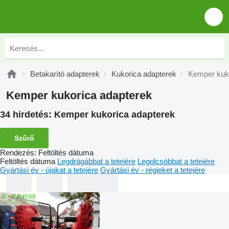
Betakarító adapterek
Kukorica adapterek
Kemper kuko
Kemper kukorica adapterek
34 hirdetés:
Kemper kukorica adapterek
Szűrő
Rendezés
:
Feltöltés dátuma
Feltöltés dátuma
Legdrágábbat a tetejére
Legolcsóbbat a tetejére
Gyártási év - újakat a tetejére
Gyártási év - régieket a tetejére