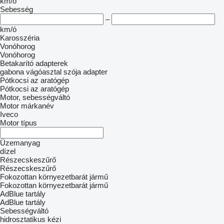
km/ó
Sebesség
–
km/ó
Karosszéria
Vonóhorog
Vonóhorog
Betakarító adapterek
gabona vágóasztal
szója adapter
Pótkocsi az aratógép
Pótkocsi az aratógép
Motor, sebességváltó
Motor márkanév
Iveco
Motor típus
Üzemanyag
dízel
Részecskeszűrő
Részecskeszűrő
Fokozottan környezetbarát jármű
Fokozottan környezetbarát jármű
AdBlue tartály
AdBlue tartály
Sebességváltó
hidrosztatikus
kézi