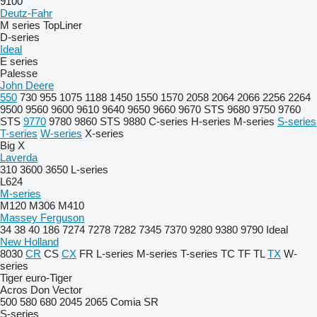
9100
Deutz-Fahr
M series
TopLiner
D-series
Ideal
E series
Palesse
John Deere
550
730
955
1075
1188
1450
1550
1570
2058
2064
2066
2256
2264
9500
9560
9600
9610
9640
9650
9660
9670 STS
9680
9750
9760
STS
9770
9780
9860 STS
9880
C-series
H-series
M-series
S-series
T-series
W-series
X-series
Big X
Laverda
310
3600
3650
L-series
L624
M-series
M120
M306
M410
Massey Ferguson
34
38
40
186
7274
7278
7282
7345
7370
9280
9380
9790
Ideal
New Holland
8030
CR
CS
CX
FR
L-series
M-series
T-series
TC
TF
TL
TX
W-
series
Tiger
euro-Tiger
Acros
Don
Vector
500
580
680
2045
2065
Comia
SR
S-series