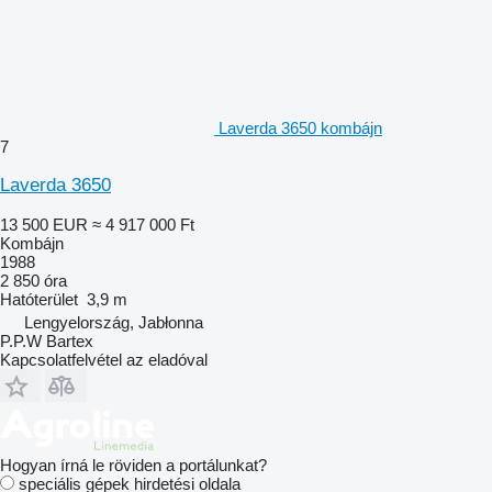
Laverda 3650 kombájn
7
Laverda 3650
13 500 EUR
≈ 4 917 000 Ft
Kombájn
1988
2 850 óra
Hatóterület
3,9 m
Lengyelország, Jabłonna
P.P.W Bartex
Kapcsolatfelvétel az eladóval
Hogyan írná le röviden a portálunkat?
speciális gépek hirdetési oldala