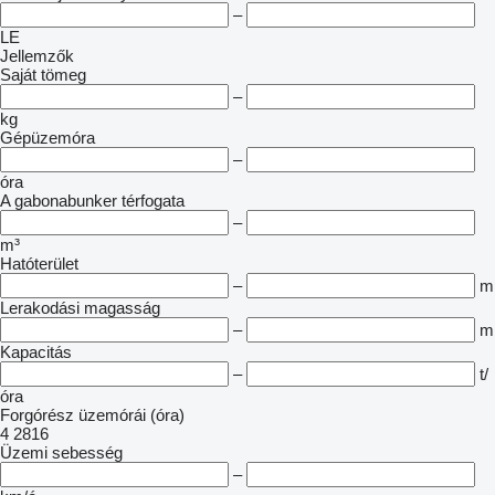
–
LE
Jellemzők
Saját tömeg
–
kg
Gépüzemóra
–
óra
A gabonabunker térfogata
–
m³
Hatóterület
–
m
Lerakodási magasság
–
m
Kapacitás
–
t/
óra
Forgórész üzemórái (óra)
4
2816
Üzemi sebesség
–