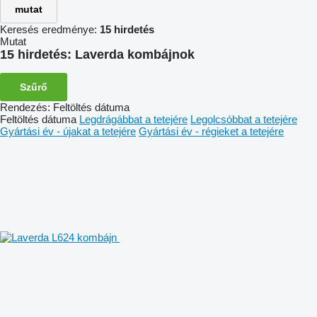
mutat
Keresés eredménye:
15 hirdetés
Mutat
15 hirdetés:
Laverda kombájnok
Szűrő
Rendezés
:
Feltöltés dátuma
Feltöltés dátuma
Legdrágábbat a tetejére
Legolcsóbbat a tetejére
Gyártási év - újakat a tetejére
Gyártási év - régieket a tetejére