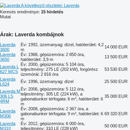
A következő részletei: Laverda
Keresés eredménye:
15 hirdetés
Mutat
Árak: Laverda kombájnok
Laverda
Év: 1992, üzemanyag: dízel, hatóterület: 4,2
14 000 EUR
3600
m
Laverda
Év: 1988, gépüzemóra: 2 850 óra,
13 500 EUR
3650
hatóterület: 3,9 m
Év: 2000, gépüzemóra: 5 104 óra,
Laverda L
teljesítmény: 275 LE (202 kW), forgórész
53 530 EUR
627 MCS
üzemórái: 2 816 óra
Laverda
Év: 1996, üzemanyag: dízel
25 500 EUR
L624
Év: 2006, gépüzemóra: 5 112 óra,
Laverda M
teljesítmény: 305 LE (224 kW), a
306 LS
35 000 EUR
gabonabunker térfogata: 6 m³, hatóterület: 6
4RM
m
Év: 2008, gépüzemóra: 2 367 óra, a
Laverda
gabonabunker térfogata: 9 m³, hatóterület: 6
69 320 EUR
M306
m
Laverda
Év: 2012, gépüzemóra: 6 000 óra,
50 000 EUR
M310
teljesítmény: 310 LE (228 kW)