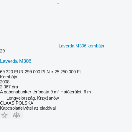
Laverda M306 kombájn
29
Laverda M306
69 320 EUR
299 000 PLN
≈ 25 250 000 Ft
Kombájn
2008
2 367 óra
A gabonabunker térfogata
9 m³
Hatóterület
6 m
Lengyelország, Krzyżanów
CLAAS POLSKA
Kapcsolatfelvétel az eladóval