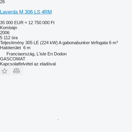
26
Laverda M 306 LS 4RM
35 000 EUR
≈ 12 750 000 Ft
Kombájn
2006
5 112 óra
Teljesítmény
305 LE (224 kW)
A gabonabunker térfogata
6 m³
Hatóterület
6 m
Franciaország, L'isle En Dodon
GASCOMAT
Kapcsolatfelvétel az eladóval