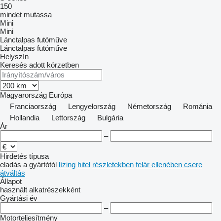
150
mindet mutassa
Mini
Mini
Lánctalpas futóműve
Lánctalpas futóműve
Helyszín
Keresés adott körzetben
Magyarország
Európa
Franciaország
Lengyelország
Németország
Románia
Hollandia
Lettország
Bulgária
Ár
–
Hirdetés típusa
eladás
a gyártótól
lízing
hitel
részletekben
felár ellenében csere
átváltás
Állapot
használt
alkatrészekként
Gyártási év
–
Motorteljesítmény