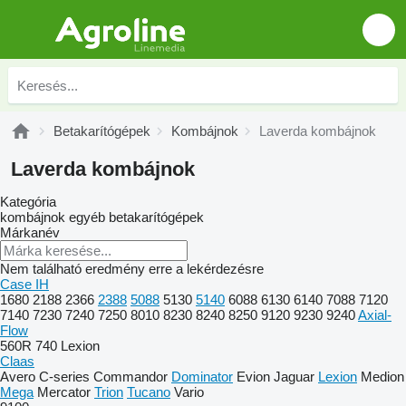
Betakarítógépek
Kombájnok
Laverda kombájnok
Laverda kombájnok
Kategória
kombájnok
egyéb betakarítógépek
Márkanév
Nem található eredmény erre a lekérdezésre
Case IH
1680
2188
2366
2388
5088
5130
5140
6088
6130
6140
7088
7120
7140
7230
7240
7250
8010
8230
8240
8250
9120
9230
9240
Axial-
Flow
560R
740
Lexion
Claas
Avero
C-series
Commandor
Dominator
Evion
Jaguar
Lexion
Medion
Mega
Mercator
Trion
Tucano
Vario