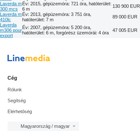
Laverda m
Év: 2015, gépüzemóra: 721 óra, hatóterület:
130 900 EUR
300 mcs
6 m
Laverda m
Év: 2013, gépüzemóra: 3 751 óra,
89 000 EUR
410lc
hatóterület: 7 m
Laverda
Év: 2007, gépüzemóra: 5 200 óra,
m306 pour
47 005 EUR
hatóterület: 6 m, forgórész üzemórái: 4 óra
export
Cég
Rólunk
Segítség
Elérhetőség
Magyarország / magyar