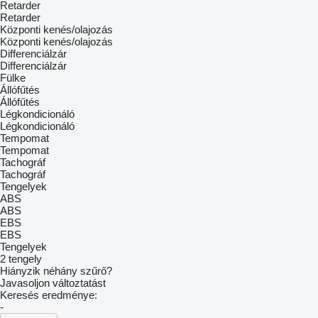
Retarder
Retarder
Központi kenés/olajozás
Központi kenés/olajozás
Differenciálzár
Differenciálzár
Fülke
Állófűtés
Állófűtés
Légkondicionáló
Légkondicionáló
Tempomat
Tempomat
Tachográf
Tachográf
Tengelyek
ABS
ABS
EBS
EBS
Tengelyek
2 tengely
Hiányzik néhány szűrő?
Javasoljon változtatást
Keresés eredménye:
-