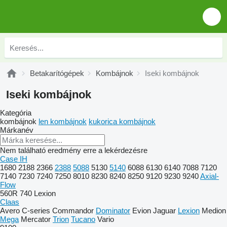
Betakarítógépek
Kombájnok
Iseki kombájnok
Iseki kombájnok
Kategória
kombájnok
len kombájnok
kukorica kombájnok
Márkanév
Nem található eredmény erre a lekérdezésre
Case IH
1680
2188
2366
2388
5088
5130
5140
6088
6130
6140
7088
7120
7140
7230
7240
7250
8010
8230
8240
8250
9120
9230
9240
Axial-
Flow
560R
740
Lexion
Claas
Avero
C-series
Commandor
Dominator
Evion
Jaguar
Lexion
Medion
Mega
Mercator
Trion
Tucano
Vario