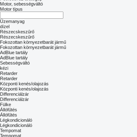
Motor, sebességváltó
Motor típus
Üzemanyag
dízel
Részecskeszűrő
Részecskeszűrő
Fokozottan környezetbarát jármű
Fokozottan környezetbarát jármű
AdBlue tartály
AdBlue tartály
Sebességváltó
kézi
Retarder
Retarder
Központi kenés/olajozás
Központi kenés/olajozás
Differenciálzár
Differenciálzár
Fülke
Állófűtés
Állófűtés
Légkondicionáló
Légkondicionáló
Tempomat
Tempomat