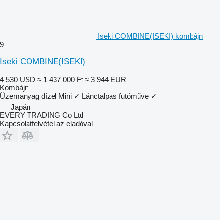
Iseki COMBINE(ISEKI) kombájn
9
Iseki COMBINE(ISEKI)
4 530 USD
≈ 1 437 000 Ft
≈ 3 944 EUR
Kombájn
Üzemanyag
dízel
Mini
✓
Lánctalpas futóműve
✓
Japán
EVERY TRADING Co Ltd
Kapcsolatfelvétel az eladóval