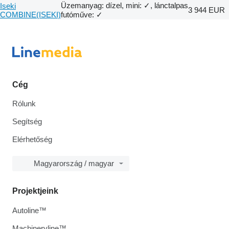
Üzemanyag: dízel, mini: ✓, lánctalpas
Iseki
3 944 EUR
COMBINE(ISEKI)
futóműve: ✓
Cég
Rólunk
Segítség
Elérhetőség
Magyarország / magyar
Projektjeink
Autoline™
Machineryline™