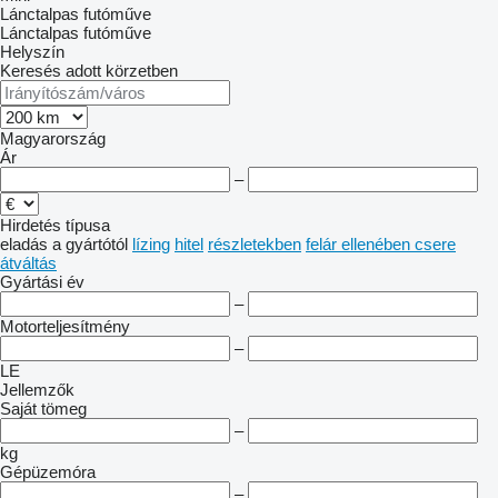
Lánctalpas futóműve
Lánctalpas futóműve
Helyszín
Keresés adott körzetben
Magyarország
Ár
–
Hirdetés típusa
eladás
a gyártótól
lízing
hitel
részletekben
felár ellenében csere
átváltás
Gyártási év
–
Motorteljesítmény
–
LE
Jellemzők
Saját tömeg
–
kg
Gépüzemóra
–