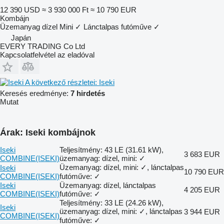
12 390 USD
≈ 3 930 000 Ft
≈ 10 790 EUR
Kombájn
Üzemanyag
dízel
Mini
✓
Lánctalpas futóműve
✓
Japán
EVERY TRADING Co Ltd
Kapcsolatfelvétel az eladóval
A következő részletei: Iseki
Keresés eredménye:
7 hirdetés
Mutat
Árak: Iseki kombájnok
Iseki
Teljesítmény: 43 LE (31.61 kW),
3 683 EUR
COMBINE(ISEKI)
üzemanyag: dízel, mini: ✓
Üzemanyag: dízel, mini: ✓, lánctalpas
Iseki
10 790 EUR
COMBINE(ISEKI)
futóműve: ✓
Iseki
Üzemanyag: dízel, lánctalpas
4 205 EUR
COMBINE(ISEKI)
futóműve: ✓
Teljesítmény: 33 LE (24.26 kW),
Iseki
üzemanyag: dízel, mini: ✓, lánctalpas
3 944 EUR
COMBINE(ISEKI)
futóműve: ✓