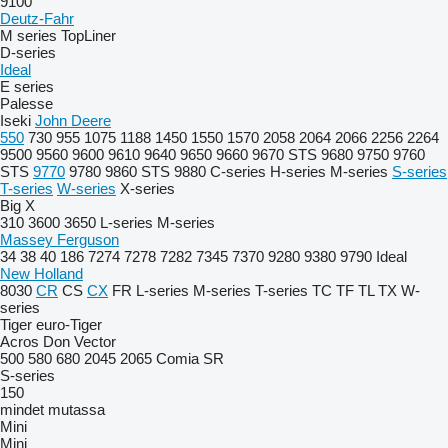
9100
Deutz-Fahr
M series
TopLiner
D-series
Ideal
E series
Palesse
Iseki
John Deere
550
730
955
1075
1188
1450
1550
1570
2058
2064
2066
2256
2264
9500
9560
9600
9610
9640
9650
9660
9670 STS
9680
9750
9760
STS
9770
9780
9860 STS
9880
C-series
H-series
M-series
S-series
T-series
W-series
X-series
Big X
310
3600
3650
L-series
M-series
Massey Ferguson
34
38
40
186
7274
7278
7282
7345
7370
9280
9380
9790
Ideal
New Holland
8030
CR
CS
CX
FR
L-series
M-series
T-series
TC
TF
TL
TX
W-
series
Tiger
euro-Tiger
Acros
Don
Vector
500
580
680
2045
2065
Comia
SR
S-series
150
mindet mutassa
Mini
Mini