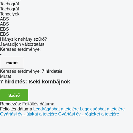
Tachográf
Tachográf
Tengelyek
ABS
ABS
EBS
EBS
Hiányzik néhány szűrő?
Javasoljon változtatást
Keresés eredménye:
-
mutat
Keresés eredménye:
7 hirdetés
Mutat
7 hirdetés:
Iseki kombájnok
Szűrő
Rendezés
:
Feltöltés dátuma
Feltöltés dátuma
Legdrágábbat a tetejére
Legolcsóbbat a tetejére
Gyártási év - újakat a tetejére
Gyártási év - régieket a tetejére