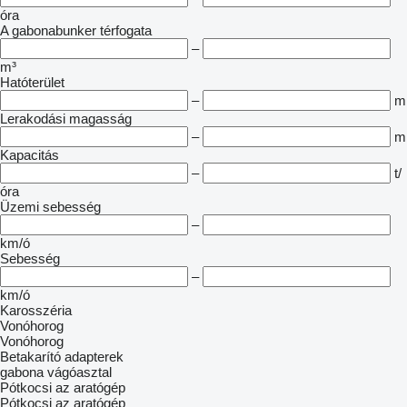
óra
A gabonabunker térfogata
–
m³
Hatóterület
–
m
Lerakodási magasság
–
m
Kapacitás
–
t/
óra
Üzemi sebesség
–
km/ó
Sebesség
–
km/ó
Karosszéria
Vonóhorog
Vonóhorog
Betakarító adapterek
gabona vágóasztal
Pótkocsi az aratógép
Pótkocsi az aratógép