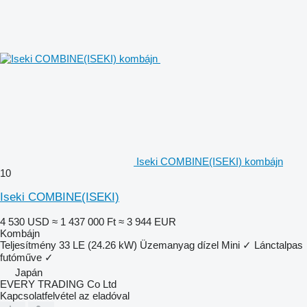
Iseki COMBINE(ISEKI) kombájn
10
Iseki COMBINE(ISEKI)
4 530 USD
≈ 1 437 000 Ft
≈ 3 944 EUR
Kombájn
Teljesítmény
33 LE (24.26 kW)
Üzemanyag
dízel
Mini
✓
Lánctalpas
futóműve
✓
Japán
EVERY TRADING Co Ltd
Kapcsolatfelvétel az eladóval