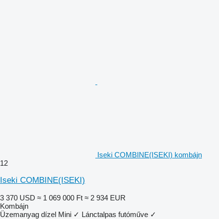
Iseki COMBINE(ISEKI) kombájn
12
Iseki COMBINE(ISEKI)
3 370 USD
≈ 1 069 000 Ft
≈ 2 934 EUR
Kombájn
Üzemanyag
dízel
Mini
✓
Lánctalpas futóműve
✓