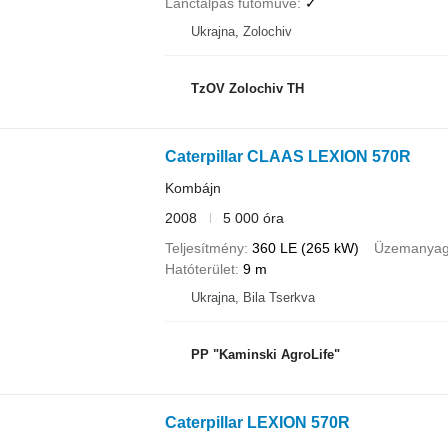
Lánctalpas futóműve
✓
Ukrajna, Zolochiv
TzOV Zolochiv TH
Caterpillar CLAAS LEXION 570R
Kombájn
2008
5 000 óra
Teljesítmény
360 LE (265 kW)
Üzemanya
Hatóterület
9 m
Ukrajna, Bila Tserkva
PP "Kaminski AgroLife"
Caterpillar LEXION 570R