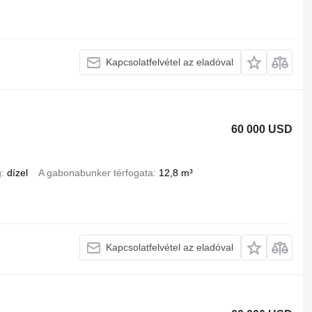
Kapcsolatfelvétel az eladóval
60 000 USD
g
dízel
A gabonabunker térfogata
12,8 m³
Kapcsolatfelvétel az eladóval