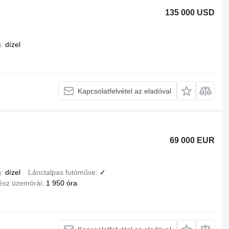
135 000 USD
g
dízel
Kapcsolatfelvétel az eladóval
69 000 EUR
g
dízel
Lánctalpas futóműve
✓
ész üzemórái
1 950 óra