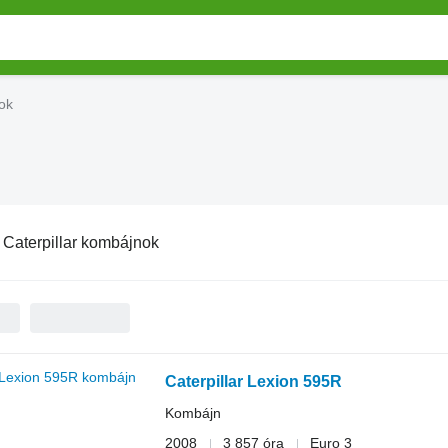
ok
:
Caterpillar kombájnok
Caterpillar Lexion 595R
Kombájn
2008
3 857 óra
Euro 3