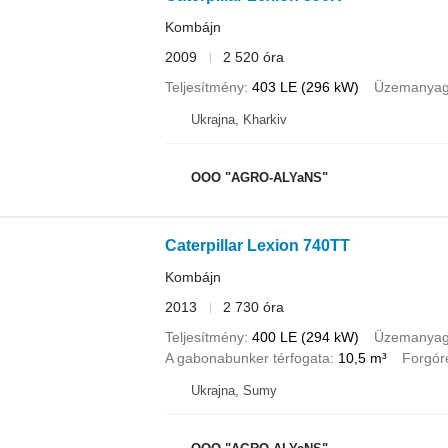
Kombájn
2009
2 520 óra
Teljesítmény
403 LE (296 kW)
Üzemanya
Ukrajna, Kharkiv
OOO "AGRO-ALYaNS"
Caterpillar Lexion 740TT
Kombájn
2013
2 730 óra
Teljesítmény
400 LE (294 kW)
Üzemanya
A gabonabunker térfogata
10,5 m³
Forgór
Ukrajna, Sumy