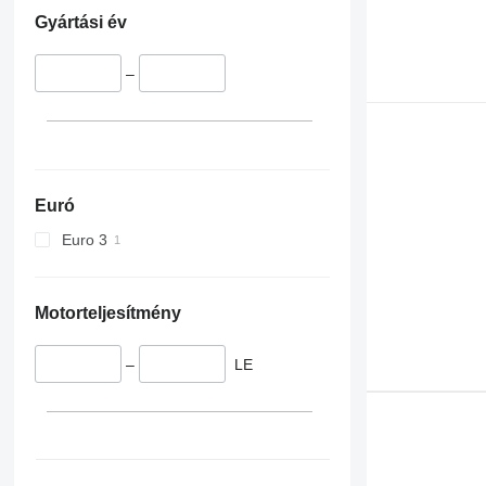
X-series
Gyártási év
–
Euró
Euro 3
Motorteljesítmény
–
LE