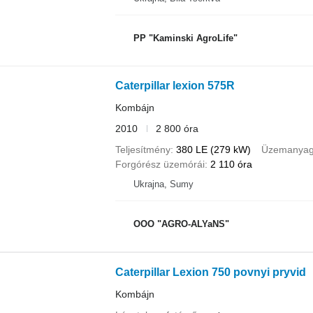
PP "Kaminski AgroLife"
Caterpillar lexion 575R
Kombájn
2010
2 800 óra
Teljesítmény
380 LE (279 kW)
Üzemanya
Forgórész üzemórái
2 110 óra
Ukrajna, Sumy
OOO "AGRO-ALYaNS"
Caterpillar Lexion 750 povnyi pryvid
Kombájn