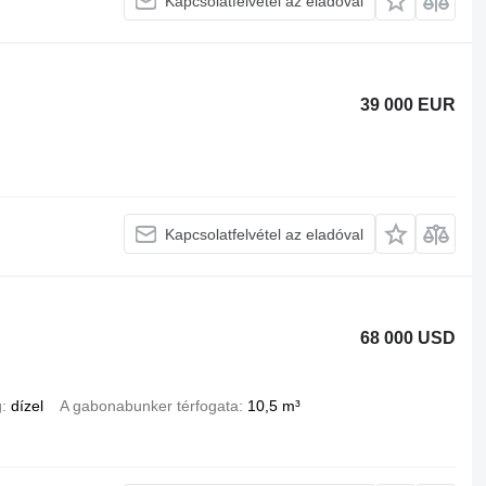
Kapcsolatfelvétel az eladóval
39 000 EUR
Kapcsolatfelvétel az eladóval
68 000 USD
g
dízel
A gabonabunker térfogata
10,5 m³