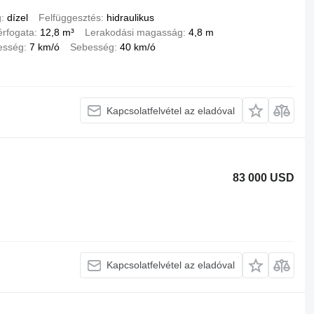
g
dízel
Felfüggesztés
hidraulikus
érfogata
12,8 m³
Lerakodási magasság
4,8 m
esség
7 km/ó
Sebesség
40 km/ó
Kapcsolatfelvétel az eladóval
83 000 USD
Kapcsolatfelvétel az eladóval