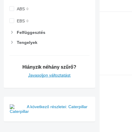
ABS
EBS
Felfüggesztés
Tengelyek
Hiányzik néhány szűrő?
Javasoljon változtatást
A következő részletei: Caterpillar