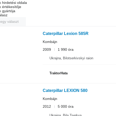
 hirdetési oldala
k értékesítője
k gyártója
álasz
 egy választ
Caterpillar Lexion 585R
Kombájn
2009
1 990 óra
Ukrajna, Bilotserkivskyi raion
TraktorHata
Caterpillar LEXION 580
Kombájn
2012
5 000 óra
Ukrajna, Bila Tserkva