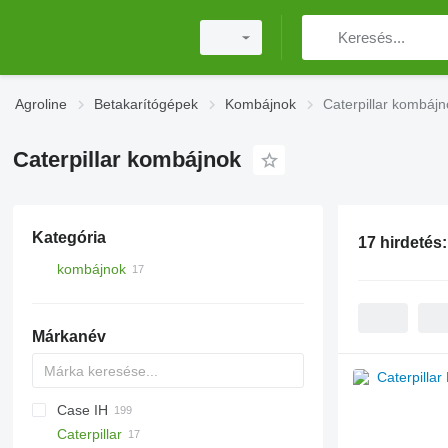
Agroline
Betakarítógépek
Kombájnok
Caterpillar kombájn
Caterpillar kombájnok
Kategória
17 hirdetés
kombájnok
Márkanév
Case IH
Caterpillar
1680