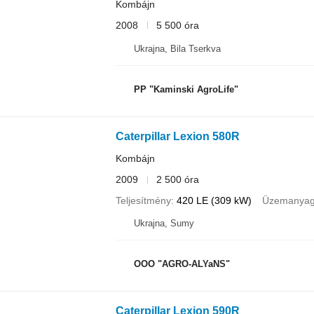
Kombájn
2008
5 500 óra
Ukrajna, Bila Tserkva
PP "Kaminski AgroLife"
Caterpillar Lexion 580R
Kombájn
2009
2 500 óra
Teljesítmény
420 LE (309 kW)
Üzemanya
Ukrajna, Sumy
OOO "AGRO-ALYaNS"
Caterpillar Lexion 590R