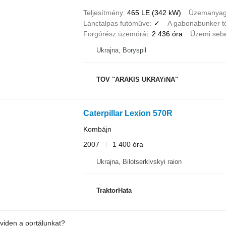
Teljesítmény
465 LE (342 kW)
Üzemanya
Lánctalpas futóműve
✓
A gabonabunker t
Forgórész üzemórái
2 436 óra
Üzemi seb
Ukrajna, Boryspil
TOV "ARAKIS UKRAYiNA"
Caterpillar Lexion 570R
Kombájn
2007
1 400 óra
Ukrajna, Bilotserkivskyi raion
TraktorHata
viden a portálunkat?