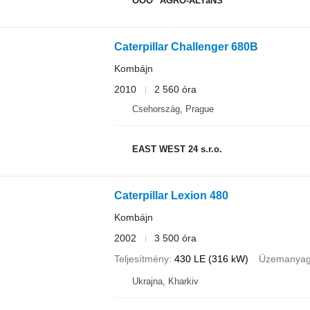
OOO "AGRO-ALYaNS"
Caterpillar Challenger 680B
Kombájn
2010
2 560 óra
Csehország, Prague
EAST WEST 24 s.r.o.
Caterpillar Lexion 480
Kombájn
2002
3 500 óra
Teljesítmény
430 LE (316 kW)
Üzemanya
Ukrajna, Kharkiv