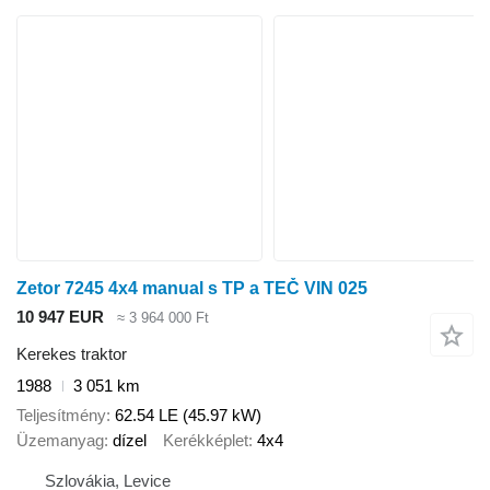
Zetor 7245 4x4 manual s TP a TEČ VIN 025
10 947 EUR
≈ 3 964 000 Ft
Kerekes traktor
1988
3 051 km
Teljesítmény
62.54 LE (45.97 kW)
Üzemanyag
dízel
Kerékképlet
4x4
Szlovákia, Levice