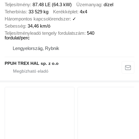
Teljesítmény
87.48 LE (64.3 kW)
Üzemanyag
dízel
Teherbírás
33 529 kg
Kerékképlet
4x4
Hárompontos kapcsolórendszer
✓
Sebesség
34,46 km/ó
Teljesítményleadó tengely fordulatszám
540
fordulat/perc
Lengyelország, Rybnik
PPUH TREX HAL sp. z o.o