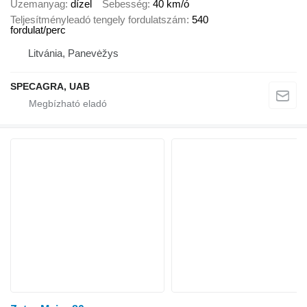
Üzemanyag
dízel
Sebesség
40 km/ó
Teljesítményleadó tengely fordulatszám
540
fordulat/perc
Litvánia, Panevėžys
SPECAGRA, UAB