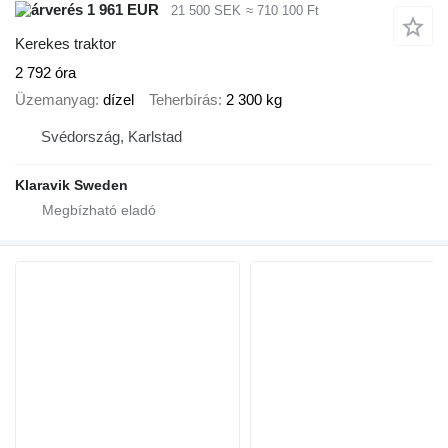
1 961 EUR
21 500 SEK
≈ 710 100 Ft
Kerekes traktor
2 792 óra
Üzemanyag
dízel
Teherbírás
2 300 kg
Svédország, Karlstad
Klaravik Sweden