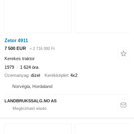
Zetor 4911
7 500 EUR
≈ 2 716 000 Ft
Kerekes traktor
1979
1 624 óra
Üzemanyag
dízel
Kerékképlet
4x2
Norvégia, Hordaland
LANDBRUKSSALG.NO AS