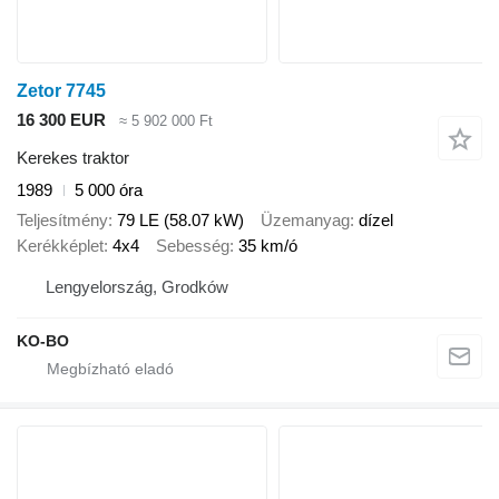
Zetor 7745
16 300 EUR
≈ 5 902 000 Ft
Kerekes traktor
1989
5 000 óra
Teljesítmény
79 LE (58.07 kW)
Üzemanyag
dízel
Kerékképlet
4x4
Sebesség
35 km/ó
Lengyelország, Grodków
KO-BO