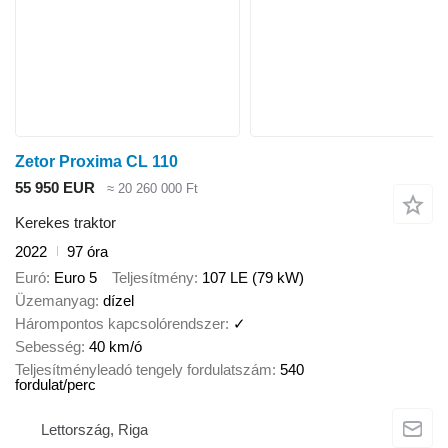
Zetor Proxima CL 110
55 950 EUR
≈ 20 260 000 Ft
Kerekes traktor
2022
97 óra
Euró
Euro 5
Teljesítmény
107 LE (79 kW)
Üzemanyag
dízel
Hárompontos kapcsolórendszer
✓
Sebesség
40 km/ó
Teljesítményleadó tengely fordulatszám
540
fordulat/perc
Lettország, Riga