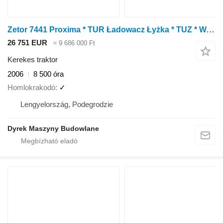
Zetor 7441 Proxima * TUR Ładowacz Łyżka * TUZ * Wałek
26 751 EUR
≈ 9 686 000 Ft
Kerekes traktor
2006
8 500 óra
Homlokrakodó
✓
Lengyelország, Podegrodzie
Dyrek Maszyny Budowlane