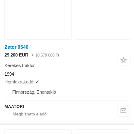
Zetor 9540
29 200 EUR
≈ 10 570 000 Ft
Kerekes traktor
1994
Homlokrakodó
✓
Finnország, Enontekiö
MAATORI