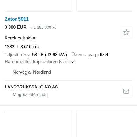
Zetor 5911
3 300 EUR
≈ 1 195 000 Ft
Kerekes traktor
1982
3 610 óra
Teljesítmény
58 LE (42.63 kW)
Üzemanyag
dízel
Hárompontos kapcsolórendszer
✓
Norvégia, Nordland
LANDBRUKSSALG.NO AS