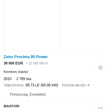
Zetor Proxima 95 Power
38 000 EUR
≈ 13 760 000 Ft
Kerekes traktor
2010
2 789 óra
Teljesítmény
89.73 LE (65.95 kW)
Homlokrakodó
✓
Finnország, Enontekiö
MAATORI