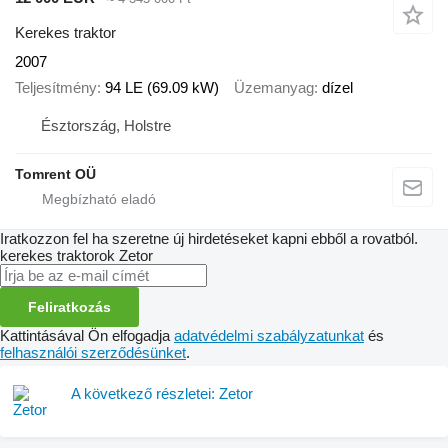
Kerekes traktor
2007
Teljesítmény
94 LE (69.09 kW)
Üzemanyag
dízel
Észtország, Holstre
Tomrent OÜ
Iratkozzon fel ha szeretne új hirdetéseket kapni ebből a rovatból.
kerekes traktorok
Zetor
Feliratkozás
Kattintásával Ön elfogadja
adatvédelmi szabályzatunkat
és
felhasználói szerződésünket
.
A következő részletei: Zetor