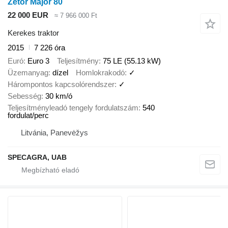
Zetor Major 80
22 000 EUR
≈ 7 966 000 Ft
Kerekes traktor
2015
7 226 óra
Euró
Euro 3
Teljesítmény
75 LE (55.13 kW)
Üzemanyag
dízel
Homlokrakodó
✓
Hárompontos kapcsolórendszer
✓
Sebesség
30 km/ó
Teljesítményleadó tengely fordulatszám
540
fordulat/perc
Litvánia, Panevėžys
SPECAGRA, UAB