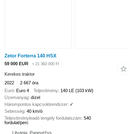
Zetor Forterra 140 HSX
59 000 EUR
≈ 21 360 000 Ft
Kerekes traktor
2022
2 667 óra
Euró
Euro 4
Teljesítmény
140 LE (103 kW)
Üzemanyag
dízel
Hárompontos kapcsolórendszer
✓
Sebesség
40 km/ó
Teljesítményleadó tengely fordulatszám
540
fordulat/perc
Litvánia, Panevėžys