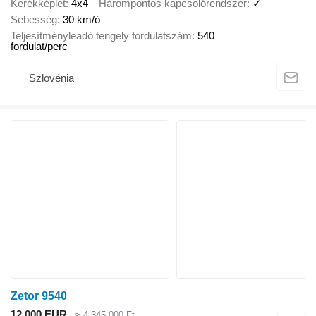
Kerékképlet
4x4
Hárompontos kapcsolórendszer
✓
Sebesség
30 km/ó
Teljesítményleadó tengely fordulatszám
540
fordulat/perc
Szlovénia
Zetor 9540
12 000 EUR
≈ 4 345 000 Ft