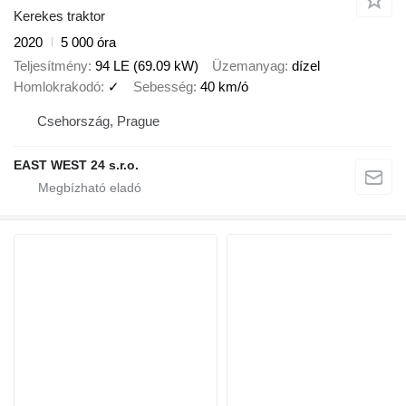
Kerekes traktor
2020
5 000 óra
Teljesítmény
94 LE (69.09 kW)
Üzemanyag
dízel
Homlokrakodó
✓
Sebesség
40 km/ó
Csehország, Prague
EAST WEST 24 s.r.o.