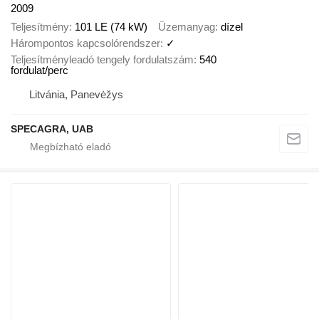
2009
Teljesítmény
101 LE (74 kW)
Üzemanyag
dízel
Hárompontos kapcsolórendszer
✓
Teljesítményleadó tengely fordulatszám
540
fordulat/perc
Litvánia, Panevėžys
SPECAGRA, UAB