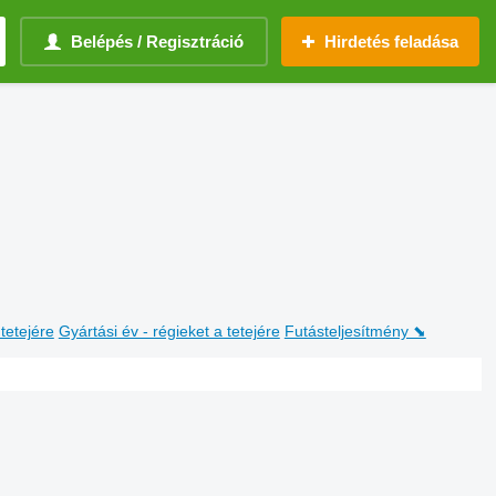
Belépés / Regisztráció
Hirdetés feladása
 tetejére
Gyártási év - régieket a tetejére
Futásteljesítmény ⬊