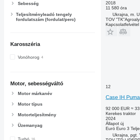
2018
Sebesség
11 580 óra
Teljesítményleadó tengely
Ukrajna, m. 
fordulatszám (fordulat/perc)
TOV "TK"Agroaly
Kapcsolatfelvétel
Karosszéria
Vonóhorog
Motor, sebességváltó
12
Motor márkanév
Case IH Puma
Motor típus
92 000 EUR
≈ 33
Kerekes traktor
Motorteljesítmény
2024
Állapot
új
Üzemanyag
Euró
Euro 3
Telj
Ukrajna, pgt.
Turbó
TOV "TD LIDER