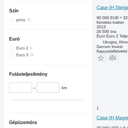
M-series
Case IH Steig
Szín
90 000 EUR
≈ 32
piros
Kerekes traktor
2013
20 500 óra
Euró
Euro 2
Telj
Euró
Ukrajna, Khme
Gerrom Invest
Euro 2
Kapcsolatfelvétel
Euro 3
Futásteljesítmény
–
km
1
Case IH Magn
Gépüzemóra
30 000 USD
≈ 9 