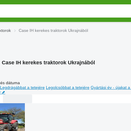
ktorok
Case IH kerekes traktorok Ukrajnából
:
Case IH kerekes traktorok Ukrajnából
ltés dátuma
Legdrágábbat a tetejére
Legolcsóbbat a tetejére
Gyártási év - újakat a
y ⬈