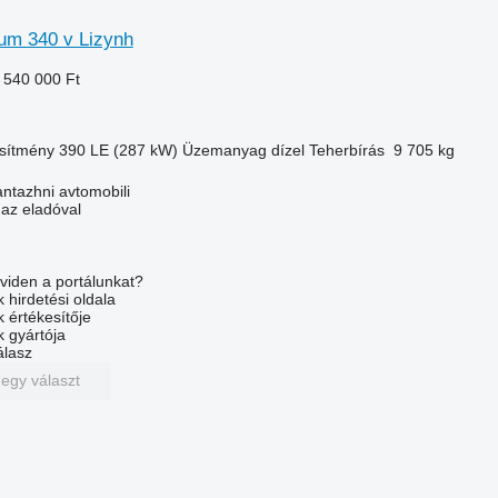
um 340 v Lizynh
 540 000 Ft
esítmény
390 LE (287 kW)
Üzemanyag
dízel
Teherbírás
9 705 kg
tazhni avtomobili
 az eladóval
viden a portálunkat?
 hirdetési oldala
k értékesítője
k gyártója
álasz
 egy választ