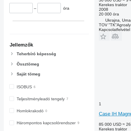
Kerekes traktor
–
óra
2008
20 000 óra
Ukrajna, Uma
TOV "TK"Agroaly
Kapcsolatfelvétel
Jellemzők
Teherbíró képesség
Össztömeg
Saját tömeg
ISOBUS
Teljesítményleadó tengely
1
Homlokrakodó
Case IH Magn
Hárompontos kapcsolórendszer
85 000 USD
≈ 26
Kerekes traktor