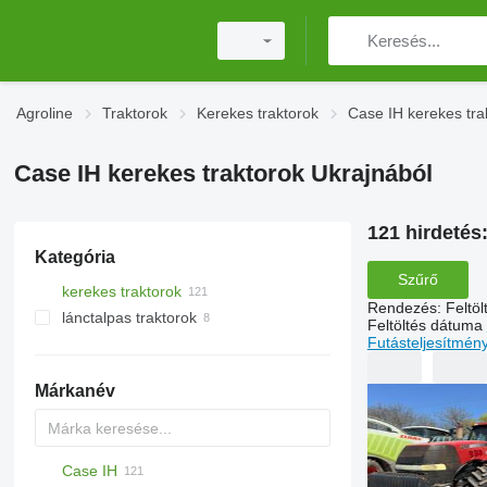
Agroline
Traktorok
Kerekes traktorok
Case IH kerekes tra
Case IH kerekes traktorok Ukrajnából
121 hirdetés
Kategória
Szűrő
kerekes traktorok
Rendezés
:
Feltö
lánctalpas traktorok
Feltöltés dátuma
Futásteljesítmén
Márkanév
Case IH
854