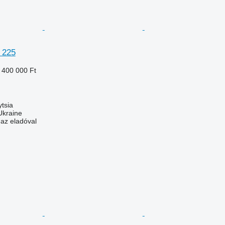
 225
 400 000 Ft
ytsia
Ukraine
 az eladóval