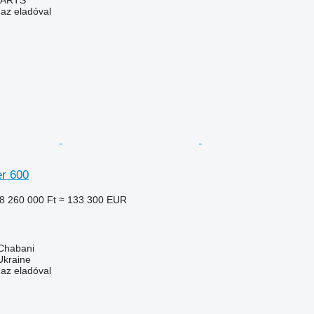
 az eladóval
er 600
8 260 000 Ft
≈ 133 300 EUR
 Chabani
Ukraine
 az eladóval