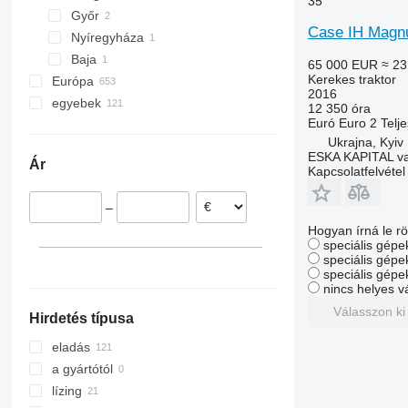
35
6610
Győr
Case IH Magn
6630
Nyíregyháza
6800
Baja
65 000 EUR
≈ 23
Kerekes traktor
6820
Európa
2016
6830
egyebek
Németország
12 350 óra
Euró
Euro 2
Telj
6900
Franciaország
Ukrajna
Ukrajna, Kyiv
6910
Dnipro
Románia
ESKA KAPITAL van
Ár
6920
Slobozhanske
Hollandia
Kapcsolatfelvétel
6930
Kyiv
Ausztria
–
7230 R
Vinnytsia
Dánia
Hogyan írná le rö
7250
Yakushintsi
Lengyelország
speciális gépek
7280 R
Zvenyhorodka
Norvégia
speciális gépe
speciális gépe
7290 R
mindet mutassa
Khmelnytskyi
nincs helyes v
7800
Chabany
Válasszon ki
Hirdetés típusa
7820
mindet mutassa
7930
eladás
8100
a gyártótól
8200
lízing