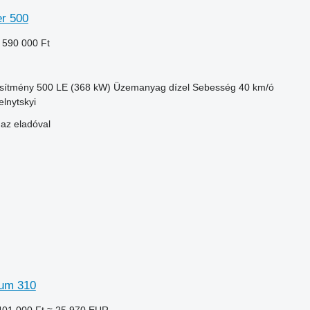
er 500
 590 000 Ft
esítmény
500 LE (368 kW)
Üzemanyag
dízel
Sebesség
40 km/ó
lnytskyi
 az eladóval
um 310
401 000 Ft
≈ 25 970 EUR