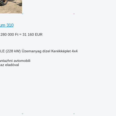
um 310
 280 000 Ft
≈ 31 160 EUR
 LE (228 kW)
Üzemanyag
dízel
Kerékképlet
4x4
tazhni avtomobili
 az eladóval