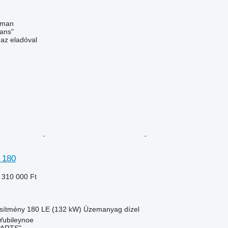
Uman
ans"
 az eladóval
 180
 310 000 Ft
esítmény
180 LE (132 kW)
Üzemanyag
dízel
 Yubileynoe
PARTS"