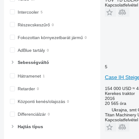
Kapcsolatfelvétel
Intercooler
Részecskeszűrő
Fokozottan környezetbarát jármű
AdBlue tartály
Sebességváltó
5
Hátramenet
Case IH Steig
154 000 USD
≈ 4
Retarder
Kerekes traktor
2016
Központi kenés/olajozás
20 565 óra
Ukrajna, smt
Differenciálzár
Titan Machinery 
Kapcsolatfelvétel
Hajtás típus