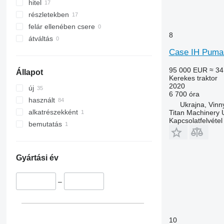
8230
hitel
8270 R
részletekben
8295
felár ellenében csere
8
8300
átváltás
8310
Case IH Puma
8320
95 000 EUR
≈ 34
Állapot
8330
Kerekes traktor
8335 R
2020
új
6 700 óra
8345 R
használt
Ukrajna, Vinn
8370 R
alkatrészekként
Titan Machinery 
Kapcsolatfelvétel
8400
bemutatás
8420
8430
8520
Gyártási év
8530
9510 R
–
9520
9530
9630
10