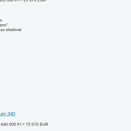
n
ans"
 az eladóval
um 340
 640 000 Ft
≈ 73 570 EUR