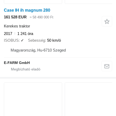
Case IH ih magnum 280
161 528 EUR
≈ 58 490 000 Ft
Kerekes traktor
2017
1 241 óra
ISOBUS
✓
Sebesség
50 km/ó
Magyarország, Hu-6710 Szeged
E-FARM GmbH