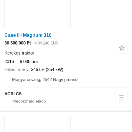
Case IH Magnum 310
30 500 000 Ft
≈ 84 240 EUR
Kerekes traktor
2016
6 030 óra
Teljesítmény
346 LE (254 kW)
Magyarország, 2942 Nagyigmánd
AGRI CS