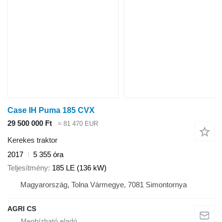
Case IH Puma 185 CVX
29 500 000 Ft
≈ 81 470 EUR
Kerekes traktor
2017
5 355 óra
Teljesítmény
185 LE (136 kW)
Magyarország, Tolna Vármegye, 7081 Simontornya
AGRI CS