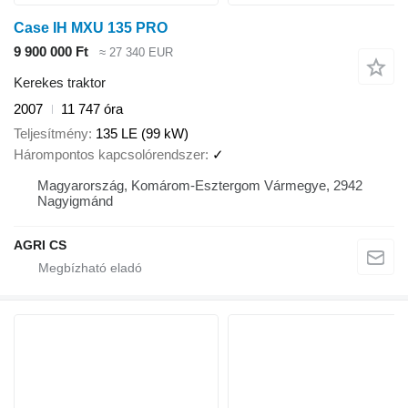
Case IH MXU 135 PRO
9 900 000 Ft
≈ 27 340 EUR
Kerekes traktor
2007
11 747 óra
Teljesítmény
135 LE (99 kW)
Hárompontos kapcsolórendszer
✓
Magyarország, Komárom-Esztergom Vármegye, 2942
Nagyigmánd
AGRI CS