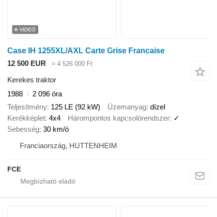
VIDEÓ
Case IH 1255XL/AXL Carte Grise Francaise
12 500 EUR
≈ 4 526 000 Ft
Kerekes traktor
1988
2 096 óra
Teljesítmény
125 LE (92 kW)
Üzemanyag
dízel
Kerékképlet
4x4
Hárompontos kapcsolórendszer
✓
Sebesség
30 km/ó
Franciaország, HUTTENHEIM
FCE