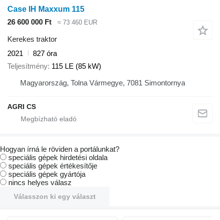
Case IH Maxxum 115
26 600 000 Ft
≈ 73 460 EUR
Kerekes traktor
2021
827 óra
Teljesítmény
115 LE (85 kW)
Magyarország, Tolna Vármegye, 7081 Simontornya
AGRI CS
Hogyan írná le röviden a portálunkat?
speciális gépek hirdetési oldala
speciális gépek értékesítője
speciális gépek gyártója
nincs helyes válasz
Válasszon ki egy választ