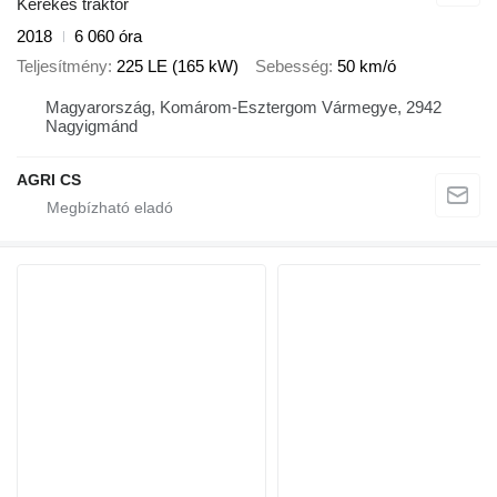
Kerekes traktor
2018
6 060 óra
Teljesítmény
225 LE (165 kW)
Sebesség
50 km/ó
Magyarország, Komárom-Esztergom Vármegye, 2942
Nagyigmánd
AGRI CS