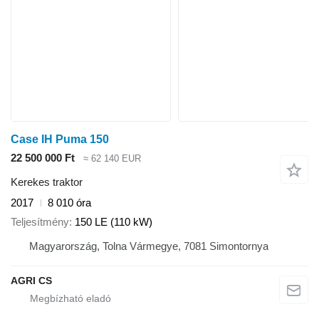
Case IH Puma 150
22 500 000 Ft
≈ 62 140 EUR
Kerekes traktor
2017
8 010 óra
Teljesítmény
150 LE (110 kW)
Magyarország, Tolna Vármegye, 7081 Simontornya
AGRI CS