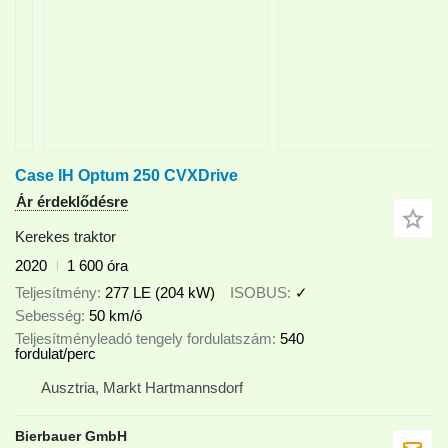
Case IH Optum 250 CVXDrive
Ár érdeklődésre
Kerekes traktor
2020
1 600 óra
Teljesítmény
277 LE (204 kW)
ISOBUS
✓
Sebesség
50 km/ó
Teljesítményleadó tengely fordulatszám
540
fordulat/perc
Ausztria, Markt Hartmannsdorf
Bierbauer GmbH