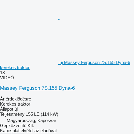
új Massey Ferguson 7S.155 Dyna-6
kerekes traktor
13
VIDEÓ
Massey Ferguson 7S.155 Dyna-6
Ár érdeklődésre
Kerekes traktor
Állapot
új
Teljesítmény
155 LE (114 kW)
Magyarország, Kaposvár
Gépközvetítő Kft.
Kapcsolatfelvétel az eladóval