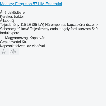
Massey Ferguson 5711M Essential
Ár érdeklődésre
Kerekes traktor
Állapot
új
Teljesítmény
115 LE (85 kW)
Hárompontos kapcsolórendszer
✓
Sebesség
40 km/ó
Teljesítményleadó tengely fordulatszám
540
fordulat/perc
Magyarország, Kaposvár
Gépközvetítő Kft.
Kapcsolatfelvétel az eladóval