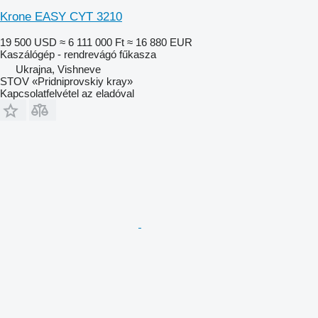
Krone EASY CYT 3210
19 500 USD
≈ 6 111 000 Ft
≈ 16 880 EUR
Kaszálógép - rendrevágó fűkasza
Ukrajna, Vishneve
STOV «Pridniprovskiy kray»
Kapcsolatfelvétel az eladóval