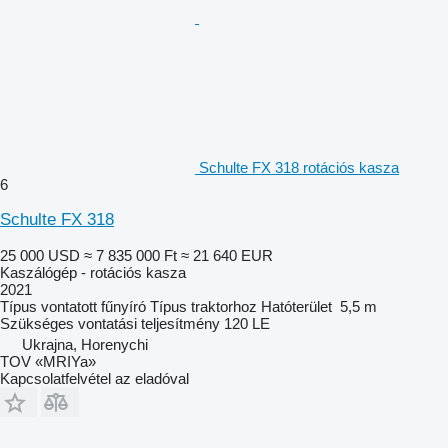
Schulte FX 318 rotációs kasza
6
Schulte FX 318
25 000 USD
≈ 7 835 000 Ft
≈ 21 640 EUR
Kaszálógép - rotációs kasza
2021
Típus
vontatott fűnyíró
Típus
traktorhoz
Hatóterület
5,5 m
Szükséges vontatási teljesítmény
120 LE
Ukrajna, Horenychi
TOV «MRIYa»
Kapcsolatfelvétel az eladóval