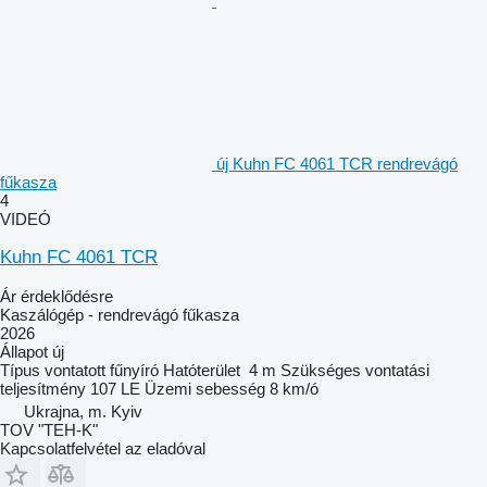
új Kuhn FC 4061 TCR rendrevágó
fűkasza
4
VIDEÓ
Kuhn FC 4061 TCR
Ár érdeklődésre
Kaszálógép - rendrevágó fűkasza
2026
Állapot
új
Típus
vontatott fűnyíró
Hatóterület
4 m
Szükséges vontatási
teljesítmény
107 LE
Üzemi sebesség
8 km/ó
Ukrajna, m. Kyiv
TOV "TEH-K"
Kapcsolatfelvétel az eladóval