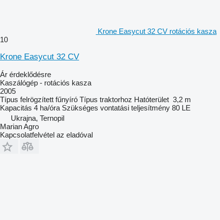
Krone Easycut 32 CV rotációs kasza
10
Krone Easycut 32 CV
Ár érdeklődésre
Kaszálógép - rotációs kasza
2005
Típus
felrögzített fűnyíró
Típus
traktorhoz
Hatóterület
3,2 m
Kapacitás
4 ha/óra
Szükséges vontatási teljesítmény
80 LE
Ukrajna, Ternopil
Marian Agro
Kapcsolatfelvétel az eladóval