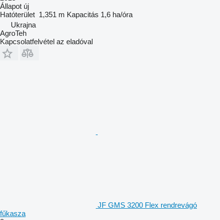
Állapot
új
Hatóterület
1,351 m
Kapacitás
1,6 ha/óra
Ukrajna
AgroTeh
Kapcsolatfelvétel az eladóval
JF GMS 3200 Flex rendrevágó
fűkasza