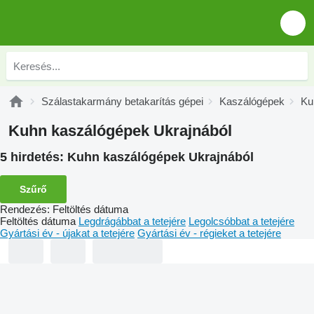
Szálastakarmány betakarítás gépei
Kaszálógépek
Ku
Kuhn kaszálógépek Ukrajnából
5 hirdetés:
Kuhn kaszálógépek Ukrajnából
Szűrő
Rendezés
:
Feltöltés dátuma
Feltöltés dátuma
Legdrágábbat a tetejére
Legolcsóbbat a tetejére
Gyártási év - újakat a tetejére
Gyártási év - régieket a tetejére