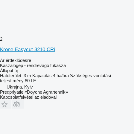
2
Krone Easycut 3210 CRi
Ár érdeklődésre
Kaszálógép - rendrevágó fűkasza
Állapot
új
Hatóterület
3 m
Kapacitás
4 ha/óra
Szükséges vontatási
teljesítmény
80 LE
Ukrajna, Kyiv
Predpriyatie «Doyche Agrartehnik»
Kapcsolatfelvétel az eladóval