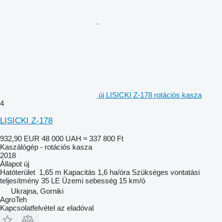
új LISICKI Z-178 rotációs kasza
4
LISICKI Z-178
932,90 EUR
48 000 UAH
≈ 337 800 Ft
Kaszálógép - rotációs kasza
2018
Állapot
új
Hatóterület
1,65 m
Kapacitás
1,6 ha/óra
Szükséges vontatási
teljesítmény
35 LE
Üzemi sebesség
15 km/ó
Ukrajna, Gorniki
AgroTeh
Kapcsolatfelvétel az eladóval