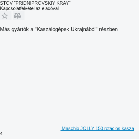
STOV "PRIDNIPROVSKIY KRAY"
Kapcsolatfelvétel az eladóval
Más gyártók a "Kaszálógépek Ukrajnából" részben
Maschio JOLLY 150 rotációs kasza
4