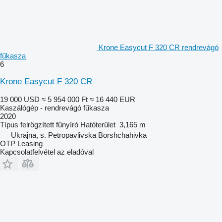
Krone Easycut F 320 CR rendrevágó
fűkasza
6
Krone Easycut F 320 CR
19 000 USD
≈ 5 954 000 Ft
≈ 16 440 EUR
Kaszálógép - rendrevágó fűkasza
2020
Típus
felrögzített fűnyíró
Hatóterület
3,165 m
Ukrajna, s. Petropavlivska Borshchahivka
OTP Leasing
Kapcsolatfelvétel az eladóval