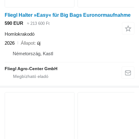
Fliegl Halter »Easy« für Big Bags Euronormaufnahme
590 EUR
≈ 213 600 Ft
Homlokrakodó
2026
Állapot
új
Németország, Kastl
Fliegl Agro-Center GmbH