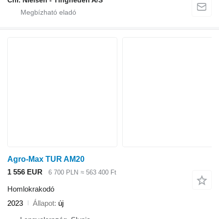
Chr. Nielsen - Tingheden A/S
Agro-Max TUR AM20
1 556 EUR
6 700 PLN
≈ 563 400 Ft
Homlokrakodó
2023
Állapot
új