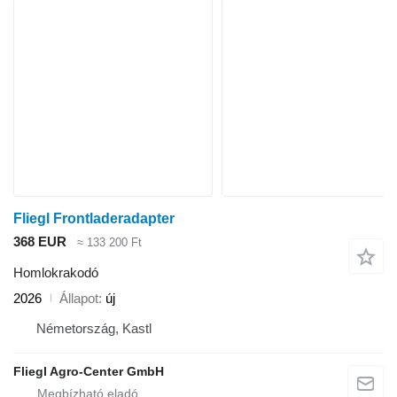
Fliegl Frontladeradapter
368 EUR
≈ 133 200 Ft
Homlokrakodó
2026
Állapot
új
Németország, Kastl
Fliegl Agro-Center GmbH