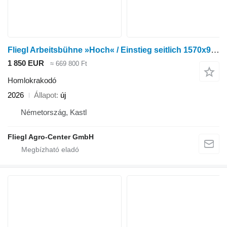
Fliegl Arbeitsbühne »Hoch« / Einstieg seitlich 1570x920x1100 mm / Euron
1 850 EUR
≈ 669 800 Ft
Homlokrakodó
2026
Állapot
új
Németország, Kastl
Fliegl Agro-Center GmbH