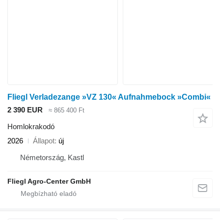
Fliegl Verladezange »VZ 130« Aufnahmebock »Combi«
2 390 EUR
≈ 865 400 Ft
Homlokrakodó
2026
Állapot
új
Németország, Kastl
Fliegl Agro-Center GmbH