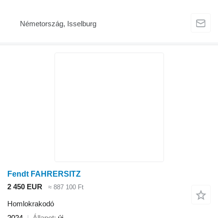
Németország, Isselburg
Fendt FAHRERSITZ
2 450 EUR
≈ 887 100 Ft
Homlokrakodó
2024
Állapot
új