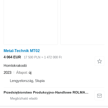
Metal-Technik MT02
4 064 EUR
17 500 PLN
≈ 1 472 000 Ft
Homlokrakodó
2023
Állapot
új
Lengyelország, Słupia
Przedsiębiorstwo Produkcyjno-Handlowe ROLMAPOL Marcin Dziekan