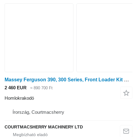
Massey Ferguson 390, 300 Series, Front Loader Kit Mf820, Mf820 Loader
2 460 EUR
≈ 890 700 Ft
Homlokrakodó
Írország, Courtmacsherry
COURTMACSHERRY MACHINERY LTD