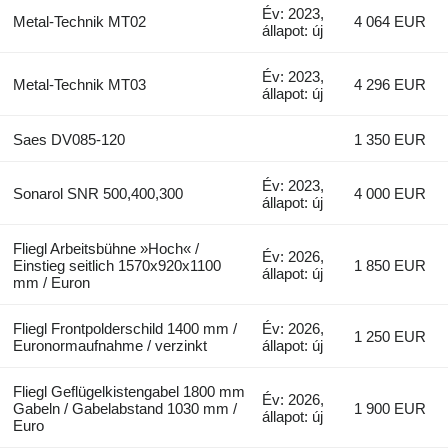
Év: 2023,
Metal-Technik MT02
4 064 EUR
állapot: új
Év: 2023,
Metal-Technik MT03
4 296 EUR
állapot: új
Saes DV085-120
1 350 EUR
Év: 2023,
Sonarol SNR 500,400,300
4 000 EUR
állapot: új
Fliegl Arbeitsbühne »Hoch« /
Év: 2026,
Einstieg seitlich 1570x920x1100
1 850 EUR
állapot: új
mm / Euron
Fliegl Frontpolderschild 1400 mm /
Év: 2026,
1 250 EUR
Euronormaufnahme / verzinkt
állapot: új
Fliegl Geflügelkistengabel 1800 mm
Év: 2026,
Gabeln / Gabelabstand 1030 mm /
1 900 EUR
állapot: új
Euro