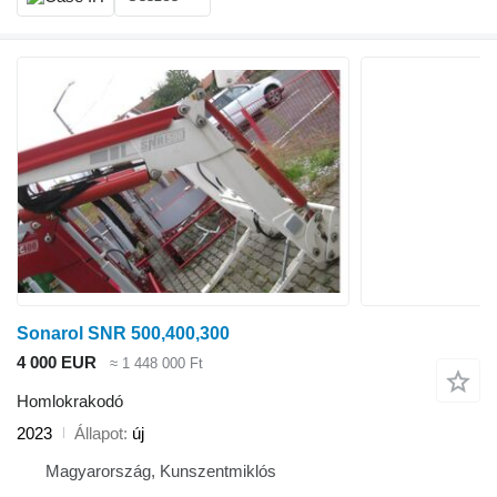
Sonarol SNR 500,400,300
4 000 EUR
≈ 1 448 000 Ft
Homlokrakodó
2023
Állapot
új
Magyarország, Kunszentmiklós