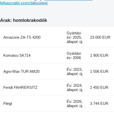
felhasználói szerződésünket
.
Árak: homlokrakodók
Gyártási
Amazone ZA-TS 4200
év: 2025,
23 000 EUR
állapot: új
Gyártási
Komatsu SK714
1 900 EUR
év: 2006
Év: 2023,
Agro-Max TUR AM20
1 556 EUR
állapot: új
Év: 2024,
Fendt FAHRERSITZ
2 450 EUR
állapot: új
Év: 2026,
Fliegl
3 744 EUR
állapot: új