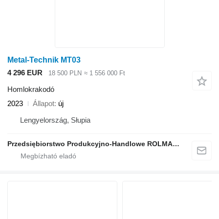
Metal-Technik MT03
4 296 EUR
18 500 PLN
≈ 1 556 000 Ft
Homlokrakodó
2023
Állapot
új
Lengyelország, Słupia
Przedsiębiorstwo Produkcyjno-Handlowe ROLMAPOL Marcin Dziekan