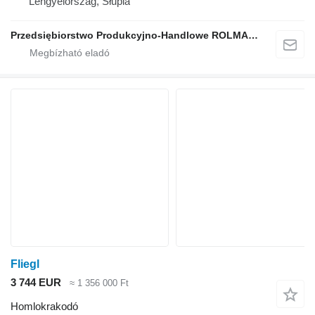
Lengyelország, Słupia
Przedsiębiorstwo Produkcyjno-Handlowe ROLMAPOL Marcin Dziekan
Fliegl
3 744 EUR
≈ 1 356 000 Ft
Homlokrakodó