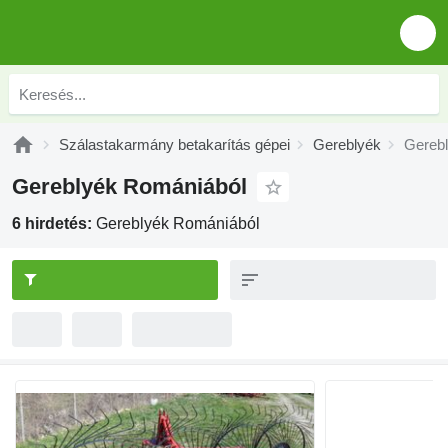
Szálastakarmány betakarítás gépei
Gereblyék
Gereb
Gereblyék Romániából
6 hirdetés:
Gereblyék Romániából