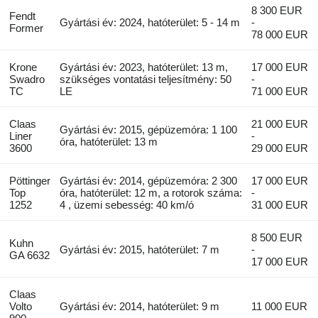
8 300 EUR
Fendt
Gyártási év: 2024, hatóterület: 5 - 14 m
-
Former
78 000 EUR
Krone
Gyártási év: 2023, hatóterület: 13 m,
17 000 EUR
Swadro
szükséges vontatási teljesítmény: 50
-
TC
LE
71 000 EUR
Claas
21 000 EUR
Gyártási év: 2015, gépüzemóra: 1 100
Liner
-
óra, hatóterület: 13 m
3600
29 000 EUR
Pöttinger
Gyártási év: 2014, gépüzemóra: 2 300
17 000 EUR
Top
óra, hatóterület: 12 m, a rotorok száma:
-
1252
4 , üzemi sebesség: 40 km/ó
31 000 EUR
8 500 EUR
Kuhn
Gyártási év: 2015, hatóterület: 7 m
-
GA 6632
17 000 EUR
Claas
Volto
Gyártási év: 2014, hatóterület: 9 m
11 000 EUR