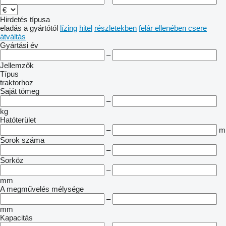
Hirdetés típusa
eladás
a gyártótól
lízing
hitel
részletekben
felár ellenében csere
átváltás
Gyártási év
–
Jellemzők
Típus
traktorhoz
Saját tömeg
–
kg
Hatóterület
–
m
Sorok száma
–
Sorköz
–
mm
A megművelés mélysége
–
mm
Kapacitás