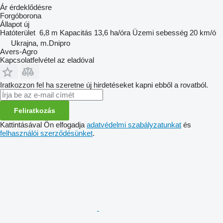
Ár érdeklődésre
Forgóborona
Állapot
új
Hatóterület
6,8 m
Kapacitás
13,6 ha/óra
Üzemi sebesség
20 km/ó
Ukrajna, m.Dnipro
Avers-Agro
Kapcsolatfelvétel az eladóval
Iratkozzon fel ha szeretne új hirdetéseket kapni ebből a rovatból.
Feliratkozás
Kattintásával Ön elfogadja
adatvédelmi szabályzatunkat
és
felhasználói szerződésünket
.