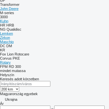
GF
Transformer
John Deere
M-series
3000
Kuhn
HR
HRB
NG
Qualidisc
Lemken
Zirkon
Maschio
DC
DM
KR
Fox
Lion
Rotocare
Corvus
PKE
Rotary
FPM RD 300
mindet mutassa
Helyszín
Keresés adott körzetben
Magyarország
egyebek
Ukrajna
Ár
–