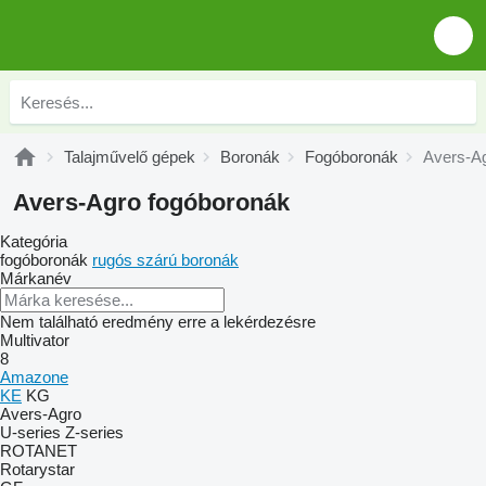
Talajművelő gépek
Boronák
Fogóboronák
Avers-A
Avers-Agro fogóboronák
Kategória
fogóboronák
rugós szárú boronák
Márkanév
Nem található eredmény erre a lekérdezésre
Multivator
8
Amazone
KE
KG
Avers-Agro
U-series
Z-series
ROTANET
Rotarystar