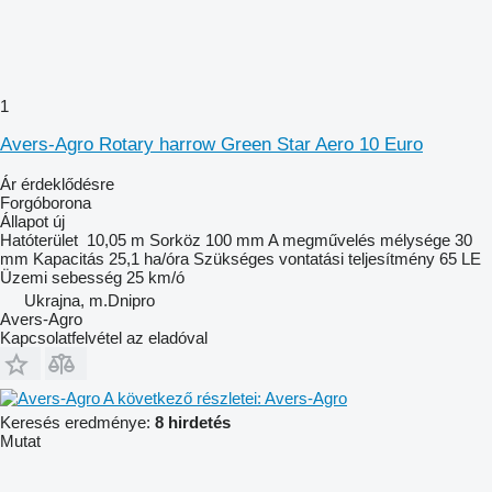
1
Avers-Agro Rotary harrow Green Star Aero 10 Euro
Ár érdeklődésre
Forgóborona
Állapot
új
Hatóterület
10,05 m
Sorköz
100 mm
A megművelés mélysége
30
mm
Kapacitás
25,1 ha/óra
Szükséges vontatási teljesítmény
65 LE
Üzemi sebesség
25 km/ó
Ukrajna, m.Dnipro
Avers-Agro
Kapcsolatfelvétel az eladóval
A következő részletei: Avers-Agro
Keresés eredménye:
8 hirdetés
Mutat