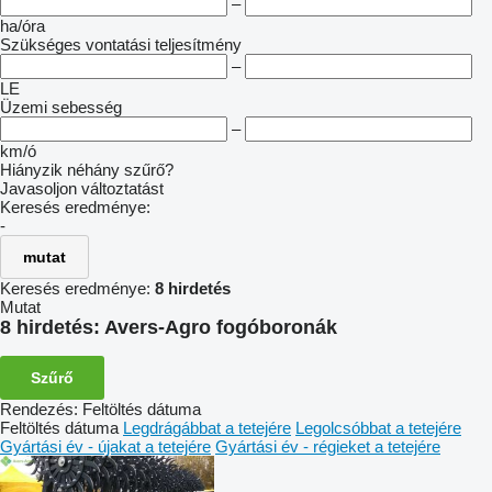
–
ha/óra
Szükséges vontatási teljesítmény
–
LE
Üzemi sebesség
–
km/ó
Hiányzik néhány szűrő?
Javasoljon változtatást
Keresés eredménye:
-
mutat
Keresés eredménye:
8 hirdetés
Mutat
8 hirdetés:
Avers-Agro fogóboronák
Szűrő
Rendezés
:
Feltöltés dátuma
Feltöltés dátuma
Legdrágábbat a tetejére
Legolcsóbbat a tetejére
Gyártási év - újakat a tetejére
Gyártási év - régieket a tetejére