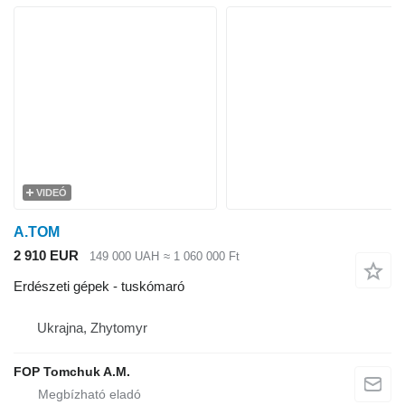
VIDEÓ
A.TOM
2 910 EUR
149 000 UAH
≈ 1 060 000 Ft
Erdészeti gépek - tuskómaró
Ukrajna, Zhytomyr
FOP Tomchuk A.M.