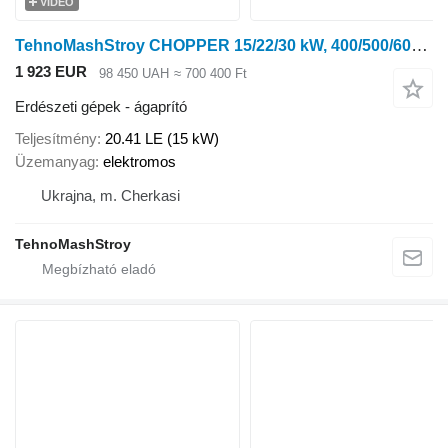
VIDEÓ
TehnoMashStroy CHOPPER 15/22/30 kW, 400/500/600 kg/h
1 923 EUR
98 450 UAH
≈ 700 400 Ft
Erdészeti gépek - ágaprító
Teljesítmény
20.41 LE (15 kW)
Üzemanyag
elektromos
Ukrajna, m. Cherkasi
TehnoMashStroy