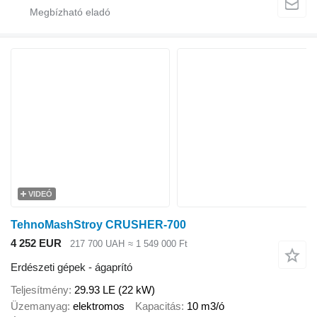
VIDEÓ
TehnoMashStroy CRUSHER-700
4 252 EUR
217 700 UAH
≈ 1 549 000 Ft
Erdészeti gépek - ágaprító
Teljesítmény
29.93 LE (22 kW)
Üzemanyag
elektromos
Kapacitás
10 m3/ó