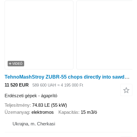
VIDEÓ
TehnoMashStroy ZUBR-55 chops directly into sawdust, 55 kW
11 520 EUR
589 600 UAH
≈ 4 195 000 Ft
Erdészeti gépek - ágaprító
Teljesítmény
74.83 LE (55 kW)
Üzemanyag
elektromos
Kapacitás
15 m3/ó
Ukrajna, m. Cherkasi