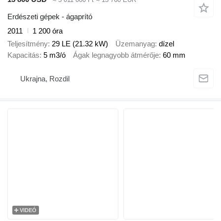
Erdészeti gépek - ágaprító
2011
1 200 óra
Teljesítmény
29 LE (21.32 kW)
Üzemanyag
dízel
Kapacitás
5 m3/ó
Ágak legnagyobb átmérője
60 mm
Ukrajna, Rozdil
VIDEÓ