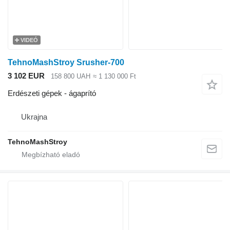
VIDEÓ
TehnoMashStroy Srusher-700
3 102 EUR
158 800 UAH
≈ 1 130 000 Ft
Erdészeti gépek - ágaprító
Ukrajna
TehnoMashStroy