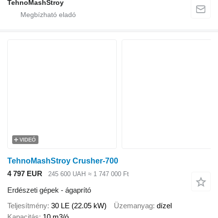
TehnoMashStroy
VIDEÓ
TehnoMashStroy Crusher-700
4 797 EUR
245 600 UAH
≈ 1 747 000 Ft
Erdészeti gépek - ágaprító
Teljesítmény
30 LE (22.05 kW)
Üzemanyag
dízel
Kapacitás
10 m3/ó