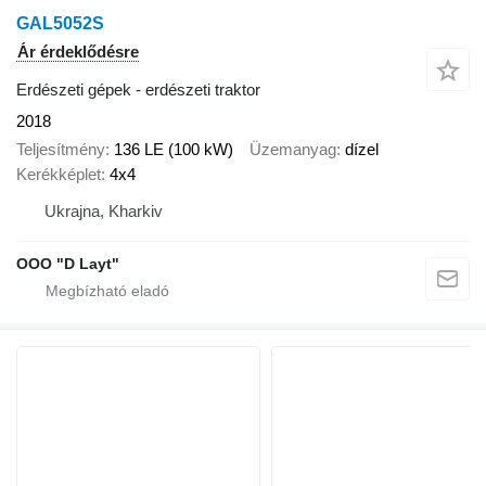
GAL5052S
Ár érdeklődésre
Erdészeti gépek - erdészeti traktor
2018
Teljesítmény
136 LE (100 kW)
Üzemanyag
dízel
Kerékképlet
4x4
Ukrajna, Kharkiv
OOO "D Layt"