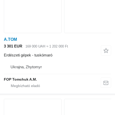
A.TOM
3 301 EUR
169 000 UAH
≈ 1 202 000 Ft
Erdészeti gépek - tuskómaró
Ukrajna, Zhytomyr
FOP Tomchuk A.M.