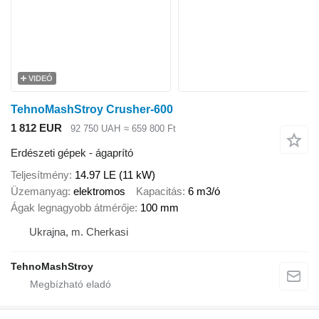
VIDEÓ
TehnoMashStroy Crusher-600
1 812 EUR
92 750 UAH
≈ 659 800 Ft
Erdészeti gépek - ágaprító
Teljesítmény
14.97 LE (11 kW)
Üzemanyag
elektromos
Kapacitás
6 m3/ó
Ágak legnagyobb átmérője
100 mm
Ukrajna, m. Cherkasi
TehnoMashStroy