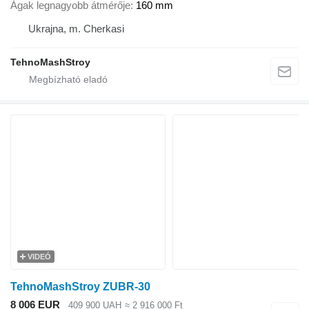
Ágak legnagyobb átmérője
160 mm
Ukrajna, m. Cherkasi
TehnoMashStroy
VIDEÓ
TehnoMashStroy ZUBR-30
8 006 EUR
409 900 UAH
≈ 2 916 000 Ft