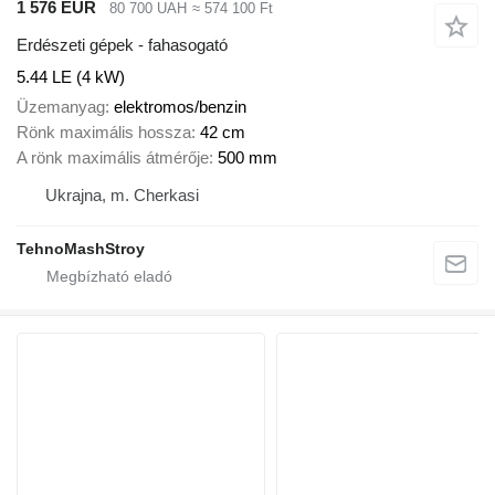
1 576 EUR
80 700 UAH
≈ 574 100 Ft
Erdészeti gépek - fahasogató
5.44 LE (4 kW)
Üzemanyag
elektromos/benzin
Rönk maximális hossza
42 cm
A rönk maximális átmérője
500 mm
Ukrajna, m. Cherkasi
TehnoMashStroy