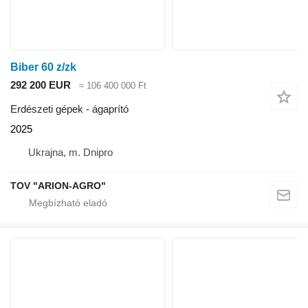
Biber 60 z/zk
292 200 EUR
≈ 106 400 000 Ft
Erdészeti gépek - ágaprító
2025
Ukrajna, m. Dnipro
TOV "ARION-AGRO"