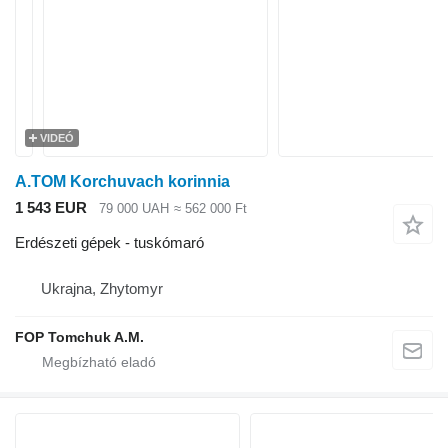
VIDEÓ
A.TOM Korchuvach korinnia
1 543 EUR
79 000 UAH
≈ 562 000 Ft
Erdészeti gépek - tuskómaró
Ukrajna, Zhytomyr
FOP Tomchuk A.M.