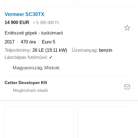
Vermeer SC30TX
14 900 EUR
≈ 5 395 000 Ft
Erdészeti gépek - tuskómaró
2017
470 óra
Euro 5
Teljesítmény
26 LE (19.11 kW)
Üzemanyag
benzin
Lánctalpas futóműve
✓
Magyarország, Miskolc
Cetter Developer Kft