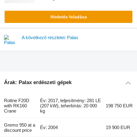
Hirdetés feladása
A következő részletei: Palax
Árak: Palax erdészeti gépek
Rottne F20D
Év: 2017, teljesítmény: 281 LE
with RK160
(207 kW), teherbírás: 20 000
198 750 EUR
Crane
kg
Gremo 950 at a
Év: 2004
19 900 EUR
discount price