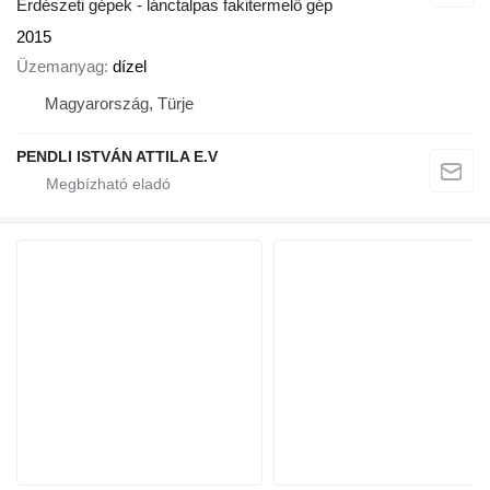
Erdészeti gépek - lánctalpas fakitermelő gép
2015
Üzemanyag
dízel
Magyarország, Türje
PENDLI ISTVÁN ATTILA E.V