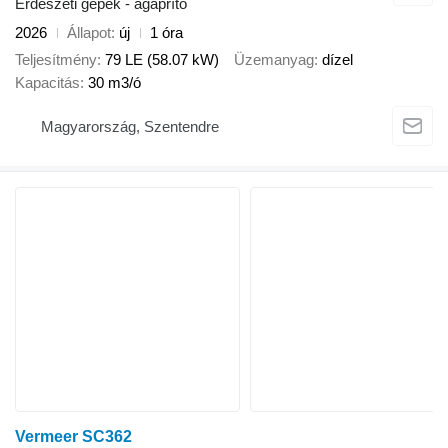
Erdészeti gépek - ágaprító
2026
Állapot
új
1 óra
Teljesítmény
79 LE (58.07 kW)
Üzemanyag
dízel
Kapacitás
30 m3/ó
Magyarország, Szentendre
Vermeer SC362