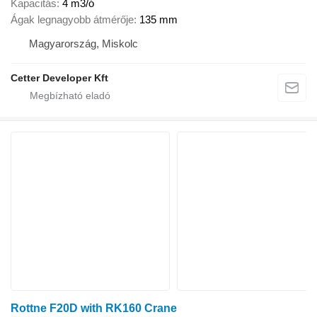
Kapacitás
4 m3/ó
Ágak legnagyobb átmérője
135 mm
Magyarország, Miskolc
Cetter Developer Kft
Rottne F20D with RK160 Crane