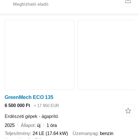
GreenMech ECO 135
6 500 000 Ft
≈ 17 950 EUR
Erdészeti gépek - ágaprító
2025
Állapot
új
1 óra
Teljesítmény
24 LE (17.64 kW)
Üzemanyag
benzin