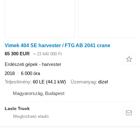
Vimek 404 SE harvester / FTG AB 2041 crane
65 300 EUR
≈ 23 640 000 Ft
Erdészeti gépek - harvester
2018
6 000 óra
Teljesítmény
60 LE (44.1 kW)
Üzemanyag
dízel
Magyarország, Budapest
Laslo Truck