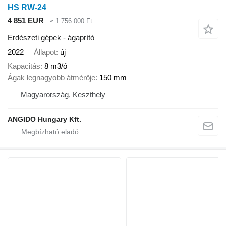
HS RW-24
4 851 EUR
≈ 1 756 000 Ft
Erdészeti gépek - ágaprító
2022
Állapot
új
Kapacitás
8 m3/ó
Ágak legnagyobb átmérője
150 mm
Magyarország, Keszthely
ANGIDO Hungary Kft.