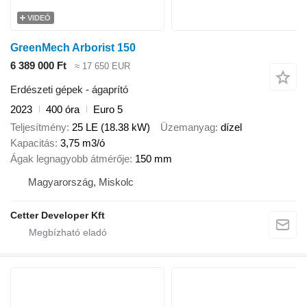
VIDEÓ
GreenMech Arborist 150
6 389 000 Ft
≈ 17 650 EUR
Erdészeti gépek - ágaprító
2023
400 óra
Euro 5
Teljesítmény
25 LE (18.38 kW)
Üzemanyag
dízel
Kapacitás
3,75 m3/ó
Ágak legnagyobb átmérője
150 mm
Magyarország, Miskolc
Cetter Developer Kft