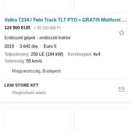
Valtra T234 / Twin Track TLT PTO + GRATIS Midiforst DT 225 Mulcher
124 900 EUR
≈ 45 220 000 Ft
Erdészeti gépek - erdészeti traktor
2019
3 642 óra
Euro 5
Teljesítmény
250 LE (184 kW)
Kerékképlet
4x4
Sebesség
55 km/ó
Magyarország, Budapest
LKW STORE KFT