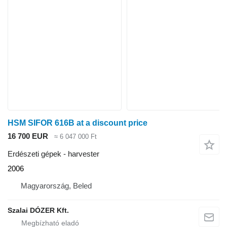
HSM SIFOR 616B at a discount price
16 700 EUR
≈ 6 047 000 Ft
Erdészeti gépek - harvester
2006
Magyarország, Beled
Szalai DÓZER Kft.