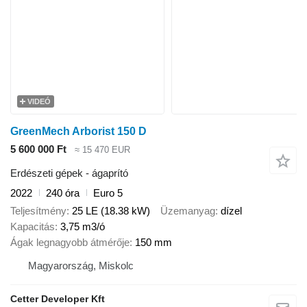
VIDEÓ
GreenMech Arborist 150 D
5 600 000 Ft
≈ 15 470 EUR
Erdészeti gépek - ágaprító
2022
240 óra
Euro 5
Teljesítmény
25 LE (18.38 kW)
Üzemanyag
dízel
Kapacitás
3,75 m3/ó
Ágak legnagyobb átmérője
150 mm
Magyarország, Miskolc
Cetter Developer Kft