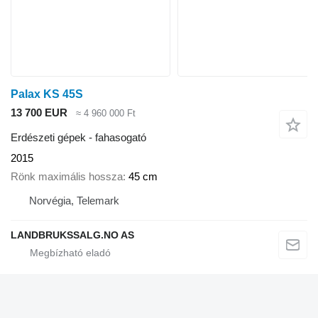
Palax KS 45S
13 700 EUR
≈ 4 960 000 Ft
Erdészeti gépek - fahasogató
2015
Rönk maximális hossza
45 cm
Norvégia, Telemark
LANDBRUKSSALG.NO AS