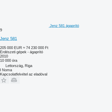
Jenz 581 ágaprító
9
Jenz 581
205 000 EUR
≈ 74 230 000 Ft
Erdészeti gépek - ágaprító
2010
10 000 óra
Lettország, Riga
I Noma
Kapcsolatfelvétel az eladóval