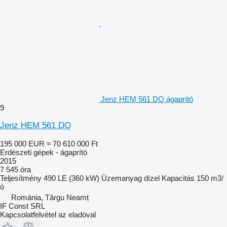
Jenz HEM 561 DQ ágaprító
9
Jenz HEM 561 DQ
195 000 EUR
≈ 70 610 000 Ft
Erdészeti gépek - ágaprító
2015
7 545 óra
Teljesítmény
490 LE (360 kW)
Üzemanyag
dízel
Kapacitás
150 m3/
ó
Románia, Târgu Neamț
IF Const SRL
Kapcsolatfelvétel az eladóval