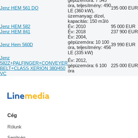
gépüzemóra: 7 545
óra, teljesítmény: 490
Jenz HEM 561 DQ
195 000 EUR
LE (360 kW),
üzemanyag: dízel,
kapacitás: 150 m3/ó
Jenz HEM 582
Év: 2010
95 000 EUR
Jenz HEM 841
Év: 2018
237 900 EUR
Év: 2004,
gépüzemóra: 10 100
Jenz Hem 560D
39 990 EUR
óra, teljesítmény: 456
LE (335 kW)
Jenz
Év: 2012,
582Z+PALFINGER+CONVEYER
gépüzemóra: 6 100
225 000 EUR
BELT+CLASS XERION 380/450
óra
VC
Cég
Rólunk
Segítség