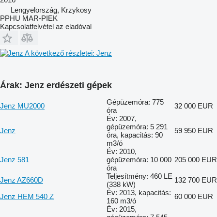
Lengyelország, Krzykosy
PPHU MAR-PIEK
Kapcsolatfelvétel az eladóval
A következő részletei: Jenz
Árak: Jenz erdészeti gépek
Gépüzemóra: 775
Jenz MU2000
32 000 EUR
óra
Év: 2007,
gépüzemóra: 5 291
Jenz
59 950 EUR
óra, kapacitás: 90
m3/ó
Év: 2010,
Jenz 581
gépüzemóra: 10 000
205 000 EUR
óra
Teljesítmény: 460 LE
Jenz AZ660D
132 700 EUR
(338 kW)
Év: 2013, kapacitás:
Jenz HEM 540 Z
60 000 EUR
160 m3/ó
Év: 2015,