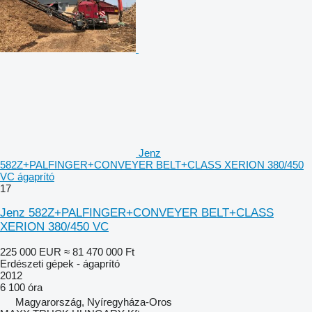
Jenz
582Z+PALFINGER+CONVEYER BELT+CLASS XERION 380/450
VC ágaprító
17
Jenz 582Z+PALFINGER+CONVEYER BELT+CLASS
XERION 380/450 VC
225 000 EUR
≈ 81 470 000 Ft
Erdészeti gépek - ágaprító
2012
6 100 óra
Magyarország, Nyíregyháza-Oros