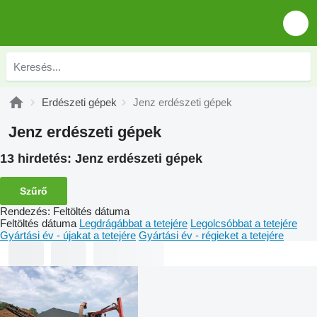
Erdészeti gépek
Jenz erdészeti gépek
Jenz erdészeti gépek
13 hirdetés:
Jenz erdészeti gépek
Szűrő
Rendezés
:
Feltöltés dátuma
Feltöltés dátuma
Legdrágábbat a tetejére
Legolcsóbbat a tetejére
Gyártási év - újakat a tetejére
Gyártási év - régieket a tetejére