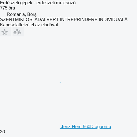
Erdészeti gépek - erdészeti mulcsozó
775 óra
Románia, Borș
SZENTMIKLOSI ADALBERT ÎNTREPRINDERE INDIVIDUALĂ
Kapcsolatfelvétel az eladóval
Jenz Hem 560D ágaprító
30