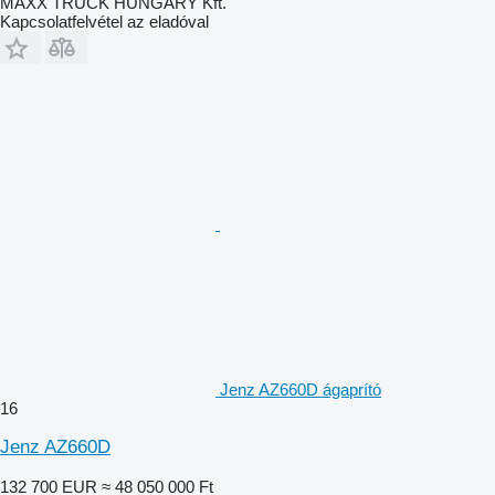
MAXX TRUCK HUNGARY Kft.
Kapcsolatfelvétel az eladóval
Jenz AZ660D ágaprító
16
Jenz AZ660D
132 700 EUR
≈ 48 050 000 Ft