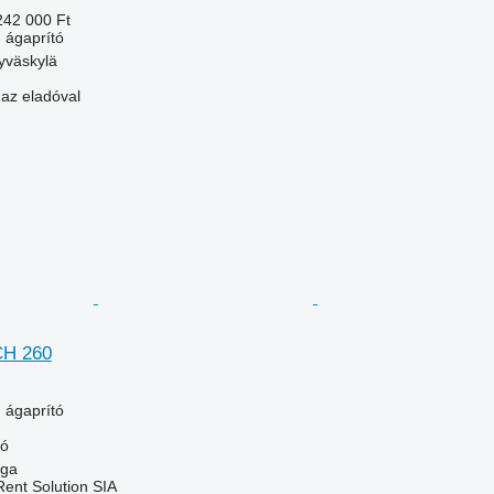
242 000 Ft
 ágaprító
yväskylä
 az eladóval
CH 260
 ágaprító
/ó
iga
Rent Solution SIA