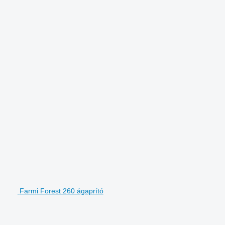
.
Farmi Forest 260 ágaprító