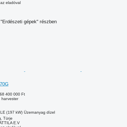
 az eladóval
 "Erdészeti gépek" részben
270G
68 400 000 Ft
 harvester
 LE (197 kW)
Üzemanyag
dízel
, Türje
ATTILA E.V