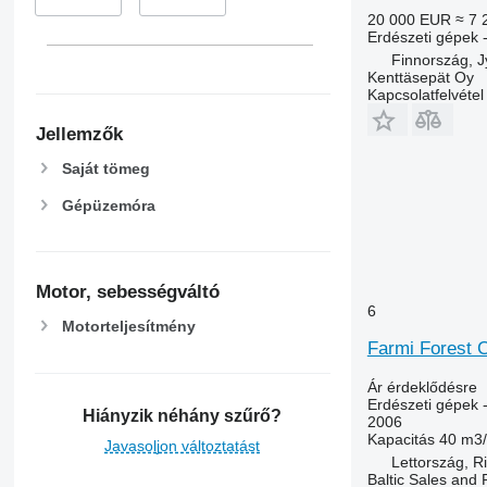
20 000 EUR
≈ 7 
Erdészeti gépek -
Finnország, J
Kenttäsepät Oy
Kapcsolatfelvétel
Jellemzők
Saját tömeg
Gépüzemóra
Motor, sebességváltó
6
Motorteljesítmény
Farmi Forest 
Ár érdeklődésre
Erdészeti gépek -
Hiányzik néhány szűrő?
2006
Kapacitás
40 m3
Javasoljon változtatást
Lettország, R
Baltic Sales and 