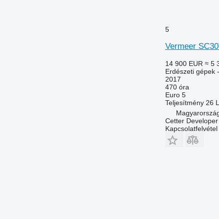
5
Vermeer SC3
14 900 EUR
≈ 5 
Erdészeti gépek 
2017
470 óra
Euro 5
Teljesítmény
26 
Magyarország
Cetter Developer 
Kapcsolatfelvétel