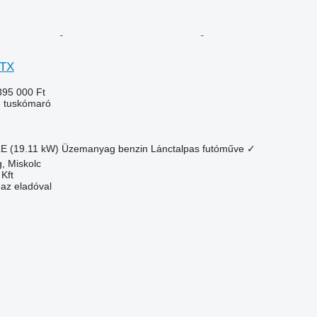
0TX
395 000 Ft
- tuskómaró
LE (19.11 kW)
Üzemanyag
benzin
Lánctalpas futóműve
✓
, Miskolc
Kft
 az eladóval