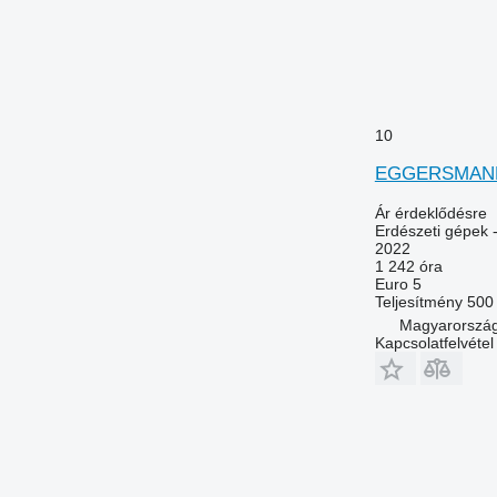
10
EGGERSMANN
Ár érdeklődésre
Erdészeti gépek -
2022
1 242 óra
Euro 5
Teljesítmény
500
Magyarország
Kapcsolatfelvétel