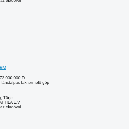
 az eladóval
59M
72 000 000 Ft
 lánctalpas fakitermelő gép
, Türje
ATTILA E.V
 az eladóval