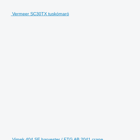
Vermeer SC30TX tuskómaró
Vimek 404 SE harvester / FTG AB 2041 crane