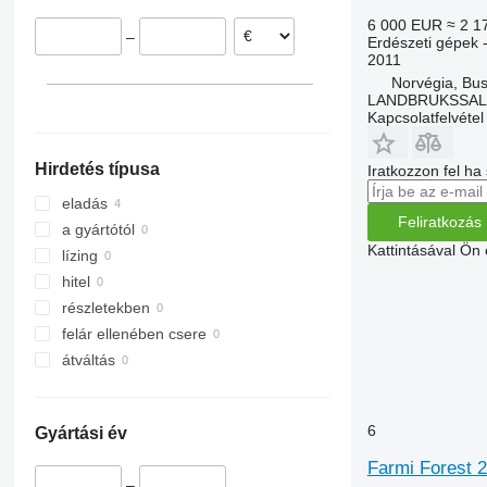
Olaszország
6 000 EUR
≈ 2 1
–
Erdészeti gépek -
2011
Norvégia, Bu
LANDBRUKSSAL
Kapcsolatfelvétel
Hirdetés típusa
Iratkozzon fel ha
eladás
Feliratkozás
a gyártótól
Kattintásával Ön
lízing
hitel
részletekben
felár ellenében csere
átváltás
6
Gyártási év
Farmi Forest 
–