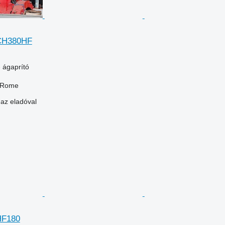
 CH380HF
 ágaprító
, Rome
 az eladóval
HF180