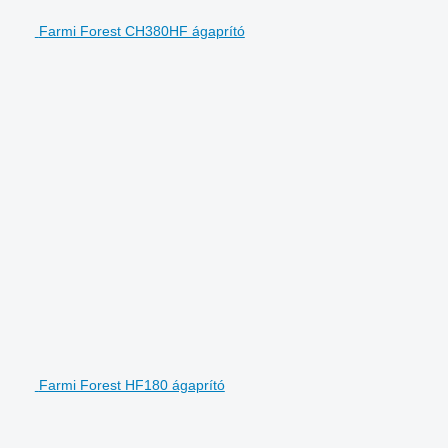
Farmi Forest CH380HF ágaprító
Farmi Forest HF180 ágaprító