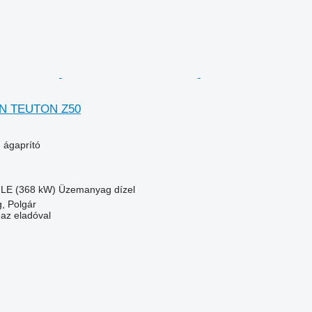
 TEUTON Z50
 ágaprító
 LE (368 kW)
Üzemanyag
dízel
, Polgár
 az eladóval