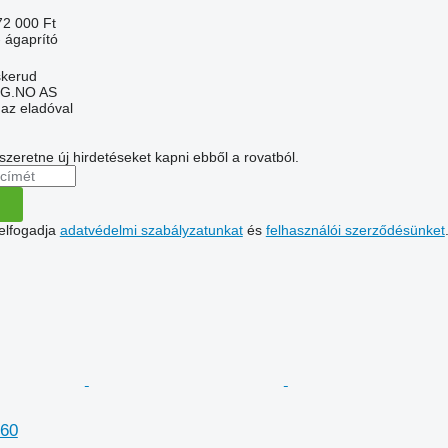
72 000 Ft
 ágaprító
skerud
G.NO AS
 az eladóval
 szeretne új hirdetéseket kapni ebből a rovatból.
 elfogadja
adatvédelmi szabályzatunkat
és
felhasználói szerződésünket
260