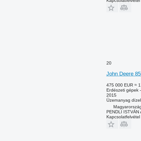
Kapcsolatfelvétel
20
John Deere 8
475 000 EUR
≈ 1
Erdészeti gépek -
2015
Üzemanyag
dízel
Magyarország
PENDLI ISTVÁN 
Kapcsolatfelvétel