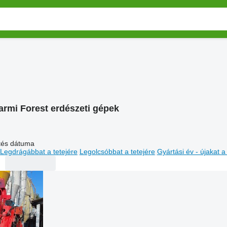
armi Forest erdészeti gépek
ltés dátuma
Legdrágábbat a tetejére
Legolcsóbbat a tetejére
Gyártási év - újakat a