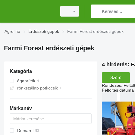
Agroline
Erdészeti gépek
Farmi Forest erdészeti gépek
Farmi Forest erdészeti gépek
4 hirdetés:
F
Kategória
Szűrő
ágaprítók
Rendezés
:
Feltö
rönkszállító pótkocsik
Feltöltés dátuma
Márkanév
Demarol
MINI
CK