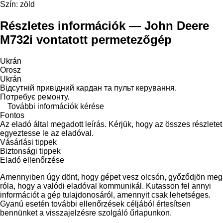
Szín:
zöld
Részletes információk — John Deere
M732i vontatott permetezőgép
Ukrán
Orosz
Ukrán
Відсутній привідний кардан та пульт керування.
Потребує ремонту.
További információk kérése
Fontos
Az eladó által megadott leírás. Kérjük, hogy az összes részletet
egyeztesse le az eladóval.
Vásárlási tippek
Biztonsági tippek
Eladó ellenőrzése
Amennyiben úgy dönt, hogy gépet vesz olcsón, győződjön meg
róla, hogy a valódi eladóval kommunikál. Kutasson fel annyi
információt a gép tulajdonosáról, amennyit csak lehetséges.
Gyanú esetén további ellenőrzések céljából értesítsen
bennünket a visszajelzésre szolgáló űrlapunkon.