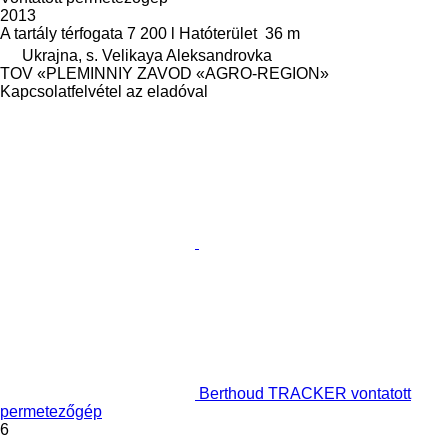
2013
A tartály térfogata
7 200 l
Hatóterület
36 m
Ukrajna, s. Velikaya Aleksandrovka
TOV «PLEMINNIY ZAVOD «AGRO-REGION»
Kapcsolatfelvétel az eladóval
Berthoud TRACKER vontatott
permetezőgép
6