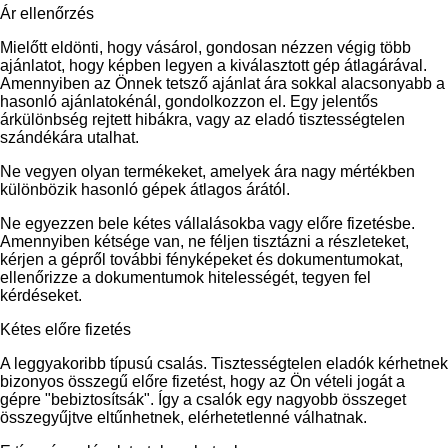
Ár ellenőrzés
Mielőtt eldönti, hogy vásárol, gondosan nézzen végig több
ajánlatot, hogy képben legyen a kiválasztott gép átlagárával.
Amennyiben az Önnek tetsző ajánlat ára sokkal alacsonyabb a
hasonló ajánlatokénál, gondolkozzon el. Egy jelentős
árkülönbség rejtett hibákra, vagy az eladó tisztességtelen
szándékára utalhat.
Ne vegyen olyan termékeket, amelyek ára nagy mértékben
különbözik hasonló gépek átlagos árától.
Ne egyezzen bele kétes vállalásokba vagy előre fizetésbe.
Amennyiben kétsége van, ne féljen tisztázni a részleteket,
kérjen a gépről további fényképeket és dokumentumokat,
ellenőrizze a dokumentumok hitelességét, tegyen fel
kérdéseket.
Kétes előre fizetés
A leggyakoribb típusú csalás. Tisztességtelen eladók kérhetnek
bizonyos összegű előre fizetést, hogy az Ön vételi jogát a
gépre "bebiztosítsák". Így a csalók egy nagyobb összeget
összegyűjtve eltűnhetnek, elérhetetlenné válhatnak.