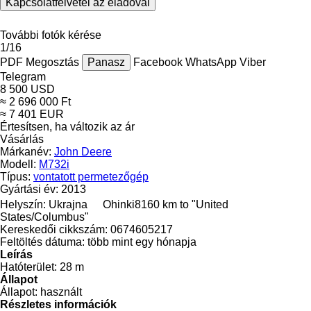
Kapcsolatfelvétel az eladóval
További fotók kérése
1/16
PDF
Megosztás
Panasz
Facebook
WhatsApp
Viber
Telegram
8 500 USD
≈ 2 696 000 Ft
≈ 7 401 EUR
Értesítsen, ha változik az ár
Vásárlás
Márkanév:
John Deere
Modell:
M732i
Típus:
vontatott permetezőgép
Gyártási év:
2013
Helyszín:
Ukrajna
Ohinki
8160 km to "United
States/Columbus"
Kereskedői cikkszám:
0674605217
Feltöltés dátuma:
több mint egy hónapja
Leírás
Hatóterület:
28 m
Állapot
Állapot:
használt
Részletes információk