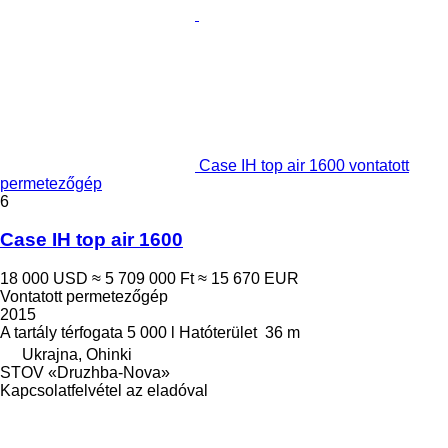
Case IH top air 1600 vontatott
permetezőgép
6
Case IH top air 1600
18 000 USD
≈ 5 709 000 Ft
≈ 15 670 EUR
Vontatott permetezőgép
2015
A tartály térfogata
5 000 l
Hatóterület
36 m
Ukrajna, Ohinki
STOV «Druzhba-Nova»
Kapcsolatfelvétel az eladóval