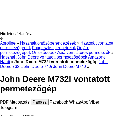
Hirdetés feladása
Agroline
»
Használt öntözőberendezések
»
Használt vontatott
permetezőgépek
Függesztett permetezők
Önjáró
permetezőgépek
Öntöződobok
Axiálventilátoros permetezők
»
Használt John Deere vontatott permetezőgépek
Amazone
Hardi
»
John Deere M732i vontatott permetezőgép
John
Deere 732i
John Deere 740i
John Deere M740
»
John Deere M732i vontatott
permetezőgép
PDF
Megosztás
Panasz
Facebook
WhatsApp
Viber
Telegram