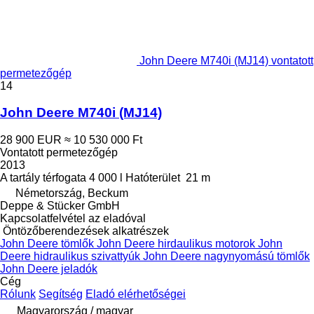
John Deere M740i (MJ14) vontatott
permetezőgép
14
John Deere M740i (MJ14)
28 900 EUR
≈ 10 530 000 Ft
Vontatott permetezőgép
2013
A tartály térfogata
4 000 l
Hatóterület
21 m
Németország, Beckum
Deppe & Stücker GmbH
Kapcsolatfelvétel az eladóval
Öntözőberendezések alkatrészek
John Deere tömlők
John Deere hirdaulikus motorok
John
Deere hidraulikus szivattyúk
John Deere nagynyomású tömlők
John Deere jeladók
Cég
Rólunk
Segítség
Eladó elérhetőségei
Magyarország / magyar