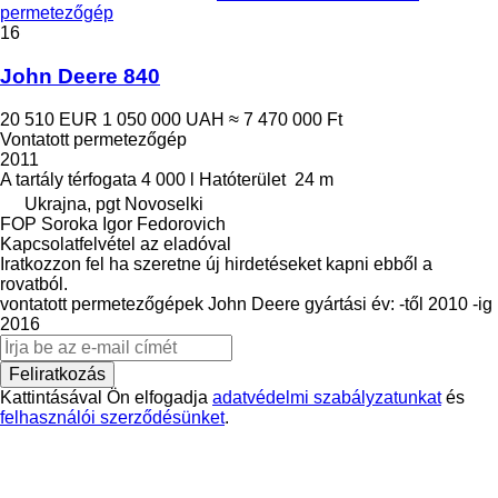
permetezőgép
16
John Deere 840
20 510 EUR
1 050 000 UAH
≈ 7 470 000 Ft
Vontatott permetezőgép
2011
A tartály térfogata
4 000 l
Hatóterület
24 m
Ukrajna, pgt Novoselki
FOP Soroka Igor Fedorovich
Kapcsolatfelvétel az eladóval
Iratkozzon fel ha szeretne új hirdetéseket kapni ebből a
rovatból.
vontatott permetezőgépek
John Deere
gyártási év: -től 2010 -ig
2016
Feliratkozás
Kattintásával Ön elfogadja
adatvédelmi szabályzatunkat
és
felhasználói szerződésünket
.