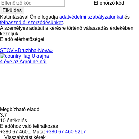
Ellenőrző kód
Kattintásával Ön elfogadja
adatvédelmi szabályzatunkat
és
felhasználói szerződésünket
.
A személyes adatait a kérésre történő válaszadás érdekében
kezeljük.
Eladó elérhetőségei
STOV «Druzhba-Nova»
Ukrajna
4 éve az Agroline-nál
Megbízható eladó
3.7
10 értékelés
Eladóhoz való feliratkozás
+380 67 460...
Mutat
+380 67 460 5217
Visszahívást kérek