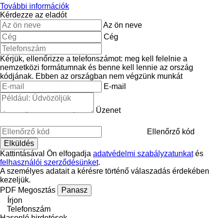
További információk
Kérdezze az eladót
Az ön neve
Cég
Kérjük, ellenőrizze a telefonszámot: meg kell felelnie a
nemzetközi formátumnak és benne kell lennie az ország
kódjának.
Ebben az országban nem végzünk munkát
E-mail
Üzenet
Ellenőrző kód
Kattintásával Ön elfogadja
adatvédelmi szabályzatunkat
és
felhasználói szerződésünket
.
A személyes adatait a kérésre történő válaszadás érdekében
kezeljük.
PDF
Megosztás
Panasz
Írjon
Telefonszám
Hasonló hirdetések