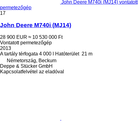
John Deere M740i (MJ14) vontatott
permetezőgép
17
John Deere M740i (MJ14)
28 900 EUR
≈ 10 530 000 Ft
Vontatott permetezőgép
2013
A tartály térfogata
4 000 l
Hatóterület
21 m
Németország, Beckum
Deppe & Stücker GmbH
Kapcsolatfelvétel az eladóval