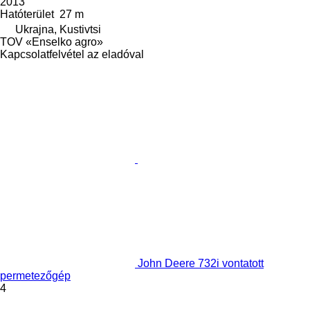
2013
Hatóterület
27 m
Ukrajna, Kustivtsi
TOV «Enselko agro»
Kapcsolatfelvétel az eladóval
John Deere 732i vontatott
permetezőgép
4