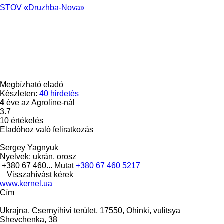
STOV «Druzhba-Nova»
Megbízható eladó
Készleten:
40 hirdetés
4
éve az Agroline-nál
3.7
10 értékelés
Eladóhoz való feliratkozás
Sergey Yagnyuk
Nyelvek:
ukrán, orosz
+380 67 460...
Mutat
+380 67 460 5217
Visszahívást kérek
www.kernel.ua
Сím
Ukrajna, Csernyihivi terület, 17550, Ohinki, vulitsya
Shevchenka, 38