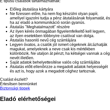
E típusú csalások tartalmazhatnak:
Előleg átutalása kártyára
Ne fizessen előre, ha nem fog készülni olyan papír,
amellyel igazolni tudja a pénz átutalásának folyamatát, és
ha az eladó a kommunikáció során gyanús.
Átutalás "Meghatalmazott" részére
Az ilyen kérés önmagában figyelemfelkeltő kell legyen,
az ilyen esetekben többnyire csalóval van dolga.
Átutalás hasonló nevű cég számlájára
Legyen óvatos, a csalók jól ismert cégeknek álcázhatják
magukat, amelyeknek a neve csak kis mértékben
különbözik. Ne utaljon át pénzt, ha kétségei vannak a cég
nevét illetően.
Saját adatok behelyettesítése valós cég számlájába
Átutalás előtt ellenőrizze a megadott adatok helyességét
és azt is, hogy azok a megadott céghez tartoznak.
Csalást észlelt?
Értesítsen bennünket
Biztonsági tippek
Eladó elérhetőségei