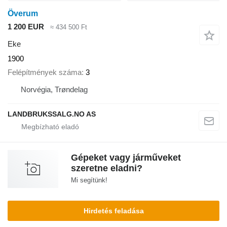
Överum
1 200 EUR
≈ 434 500 Ft
Eke
1900
Felépítmények száma
3
Norvégia, Trøndelag
LANDBRUKSSALG.NO AS
Gépeket vagy járműveket
szeretne eladni?
Mi segítünk!
Hirdetés feladása