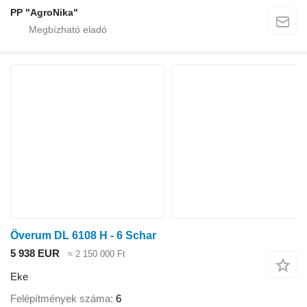
PP "AgroNika"
Överum DL 6108 H - 6 Schar
5 938 EUR
≈ 2 150 000 Ft
Eke
Felépítmények száma
6