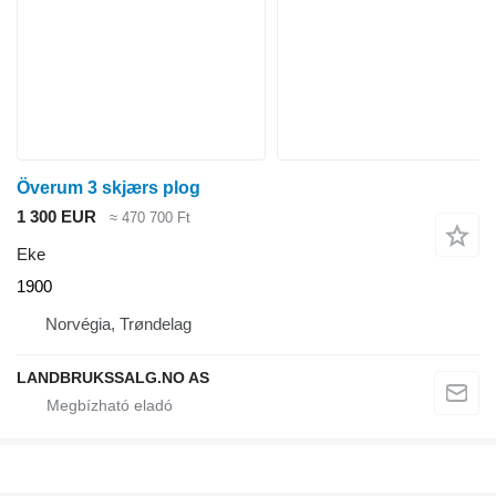
Överum 3 skjærs plog
1 300 EUR
≈ 470 700 Ft
Eke
1900
Norvégia, Trøndelag
LANDBRUKSSALG.NO AS