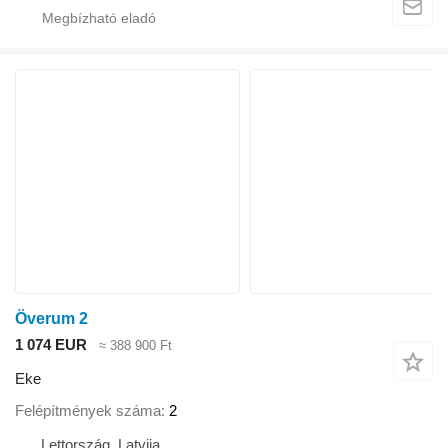
Överum 2
1 074 EUR
≈ 388 900 Ft
Eke
Felépítmények száma
2
Lettország, Latvija