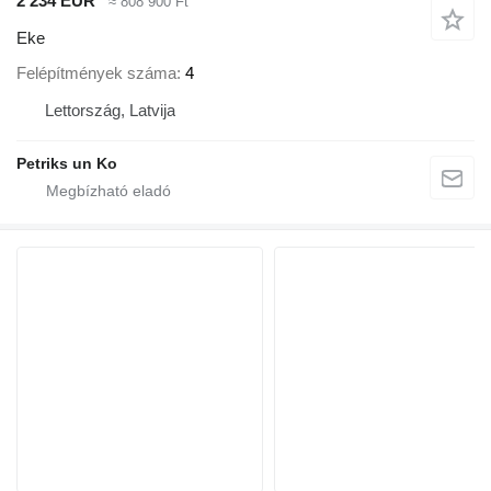
2 234 EUR
≈ 808 900 Ft
Eke
Felépítmények száma
4
Lettország, Latvija
Petriks un Ko