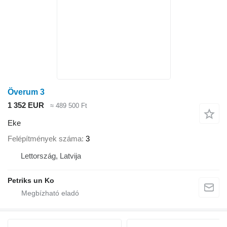
Överum 3
1 352 EUR
≈ 489 500 Ft
Eke
Felépítmények száma
3
Lettország, Latvija
Petriks un Ko