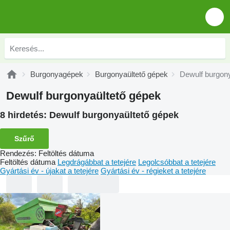
Burgonyagépek
Burgonyaültető gépek
Dewulf burgony
Dewulf burgonyaültető gépek
8 hirdetés:
Dewulf burgonyaültető gépek
Szűrő
Rendezés
:
Feltöltés dátuma
Feltöltés dátuma
Legdrágábbat a tetejére
Legolcsóbbat a tetejére
Gyártási év - újakat a tetejére
Gyártási év - régieket a tetejére