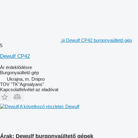
új Dewulf CP42 burgonyaültető gép
5
Dewulf CP42
Ár érdeklődésre
Burgonyaültető gép
Ukrajna, m. Dnipro
TOV "TK"Agroalyans"
Kapcsolatfelvétel az eladóval
A következő részletei: Dewulf
Árak: Dewulf burgonyaültető gépek