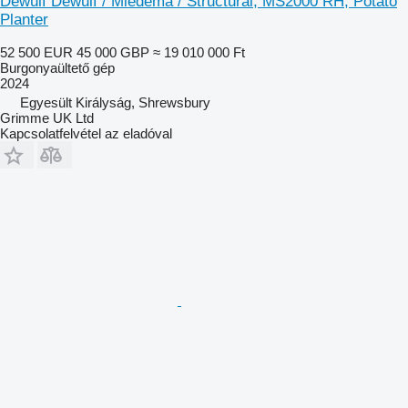
Dewulf Dewulf / Miedema / Structural, MS2000 RH, Potato
Planter
52 500 EUR
45 000 GBP
≈ 19 010 000 Ft
Burgonyaültető gép
2024
Egyesült Királyság, Shrewsbury
Grimme UK Ltd
Kapcsolatfelvétel az eladóval