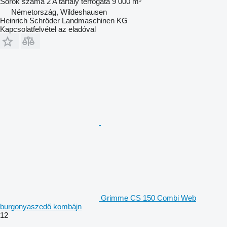
Sorok száma
2
A tartály térfogata
9 000 m³
Németország, Wildeshausen
Heinrich Schröder Landmaschinen KG
Kapcsolatfelvétel az eladóval
Grimme CS 150 Combi Web
burgonyaszedő kombájn
12