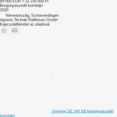
89 000 EUR
≈ 32 230 000 Ft
Burgonyaszedő kombájn
2020
Németország, Schneverdingen
Agravis Technik Raiffeisen GmbH
Kapcsolatfelvétel az eladóval
Grimme SE 140 SB burgonyaszedő
kombájn