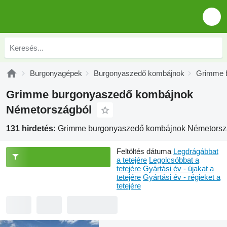
Burgonyagépek
Burgonyaszedő kombájnok
Grimme 
Grimme burgonyaszedő kombájnok
Németországból
131 hirdetés:
Grimme burgonyaszedő kombájnok Németorsz
Feltöltés dátuma
Legdrágábbat
a tetejére
Legolcsóbbat a
tetejére
Gyártási év - újakat a
tetejére
Gyártási év - régieket a
tetejére