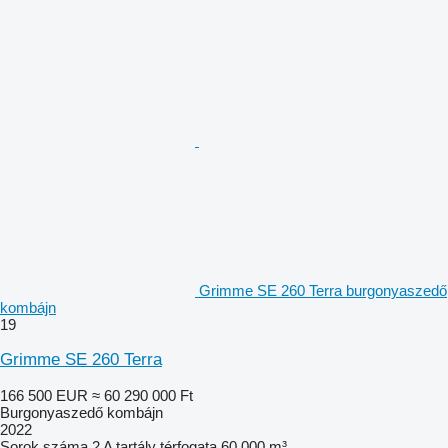
Grimme SE 260 Terra burgonyaszedő
kombájn
19
Grimme SE 260 Terra
166 500 EUR
≈ 60 290 000 Ft
Burgonyaszedő kombájn
2022
Sorok száma
2
A tartály térfogata
60 000 m³