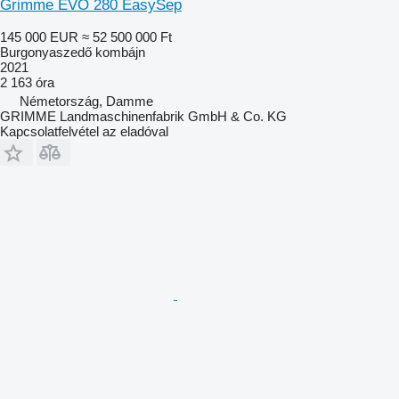
Grimme EVO 280 EasySep
145 000 EUR
≈ 52 500 000 Ft
Burgonyaszedő kombájn
2021
2 163 óra
Németország, Damme
GRIMME Landmaschinenfabrik GmbH & Co. KG
Kapcsolatfelvétel az eladóval