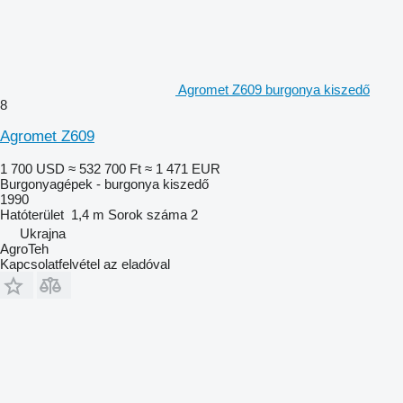
Agromet Z609 burgonya kiszedő
8
Agromet Z609
1 700 USD
≈ 532 700 Ft
≈ 1 471 EUR
Burgonyagépek - burgonya kiszedő
1990
Hatóterület
1,4 m
Sorok száma
2
Ukrajna
AgroTeh
Kapcsolatfelvétel az eladóval