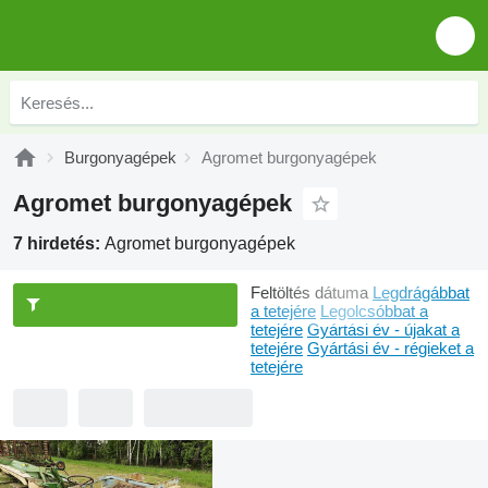
Burgonyagépek
Agromet burgonyagépek
Agromet burgonyagépek
7 hirdetés:
Agromet burgonyagépek
Feltöltés dátuma
Legdrágábbat
a tetejére
Legolcsóbbat a
tetejére
Gyártási év - újakat a
tetejére
Gyártási év - régieket a
tetejére