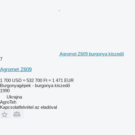
Agromet Z609 burgonya kiszedő
7
Agromet Z609
1 700 USD
≈ 532 700 Ft
≈ 1 471 EUR
Burgonyagépek - burgonya kiszedő
1990
Ukrajna
AgroTeh
Kapcsolatfelvétel az eladóval