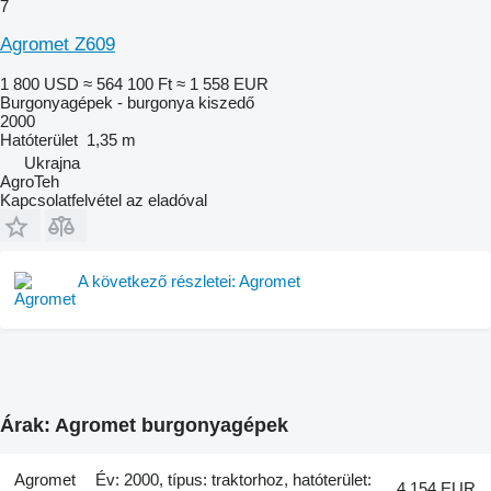
7
Agromet Z609
1 800 USD
≈ 564 100 Ft
≈ 1 558 EUR
Burgonyagépek - burgonya kiszedő
2000
Hatóterület
1,35 m
Ukrajna
AgroTeh
Kapcsolatfelvétel az eladóval
A következő részletei: Agromet
Árak: Agromet burgonyagépek
Agromet
Év: 2000, típus: traktorhoz, hatóterület:
4 154 EUR