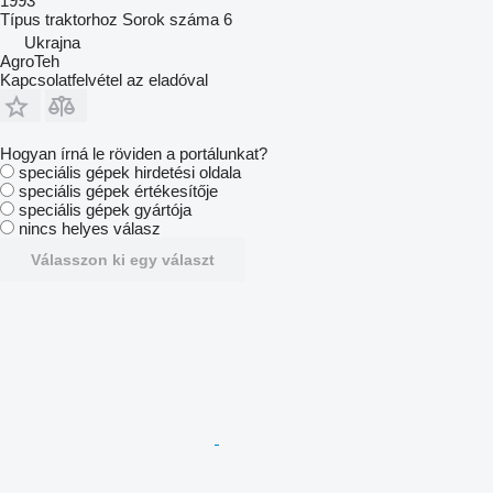
1993
Típus
traktorhoz
Sorok száma
6
Ukrajna
AgroTeh
Kapcsolatfelvétel az eladóval
Hogyan írná le röviden a portálunkat?
speciális gépek hirdetési oldala
speciális gépek értékesítője
speciális gépek gyártója
nincs helyes válasz
Válasszon ki egy választ