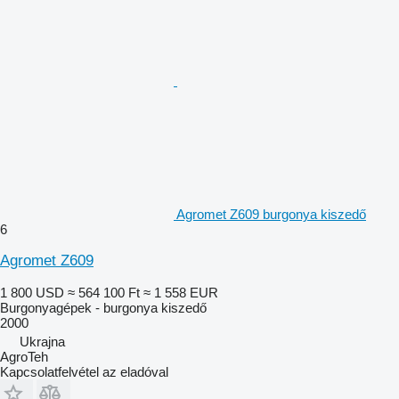
Agromet Z609 burgonya kiszedő
6
Agromet Z609
1 800 USD
≈ 564 100 Ft
≈ 1 558 EUR
Burgonyagépek - burgonya kiszedő
2000
Ukrajna
AgroTeh
Kapcsolatfelvétel az eladóval