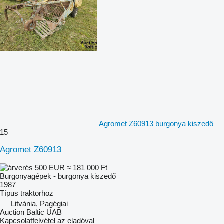
Agromet Z60913 burgonya kiszedő
15
Agromet Z60913
500 EUR
≈ 181 000 Ft
Burgonyagépek - burgonya kiszedő
1987
Típus
traktorhoz
Litvánia, Pagėgiai
Auction Baltic UAB
Kapcsolatfelvétel az eladóval