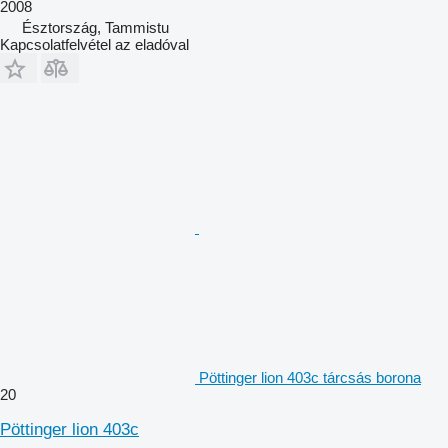
2008
Észtország, Tammistu
Kapcsolatfelvétel az eladóval
Pöttinger lion 403c tárcsás borona
20
Pöttinger lion 403c