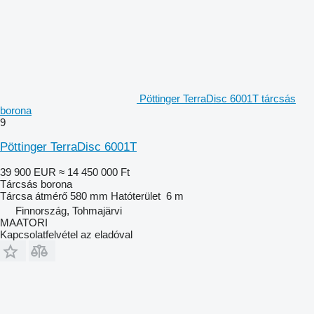
Pöttinger TerraDisc 6001T tárcsás
borona
9
Pöttinger TerraDisc 6001T
39 900 EUR
≈ 14 450 000 Ft
Tárcsás borona
Tárcsa átmérő
580 mm
Hatóterület
6 m
Finnország, Tohmajärvi
MAATORI
Kapcsolatfelvétel az eladóval