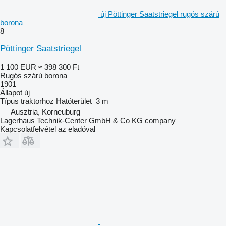
új Pöttinger Saatstriegel rugós szárú
borona
8
Pöttinger Saatstriegel
1 100 EUR
≈ 398 300 Ft
Rugós szárú borona
1901
Állapot
új
Típus
traktorhoz
Hatóterület
3 m
Ausztria, Korneuburg
Lagerhaus Technik-Center GmbH & Co KG company
Kapcsolatfelvétel az eladóval