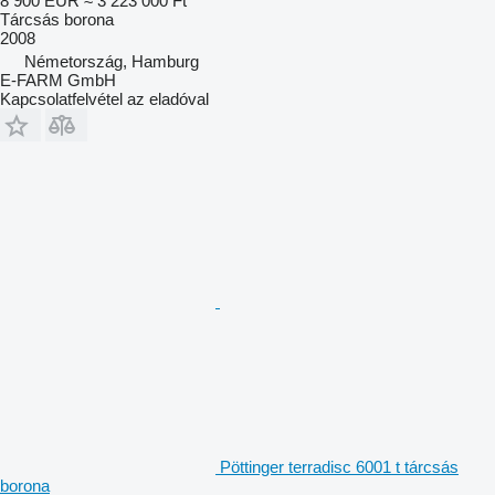
8 900 EUR
≈ 3 223 000 Ft
Tárcsás borona
2008
Németország, Hamburg
E-FARM GmbH
Kapcsolatfelvétel az eladóval
Pöttinger terradisc 6001 t tárcsás
borona