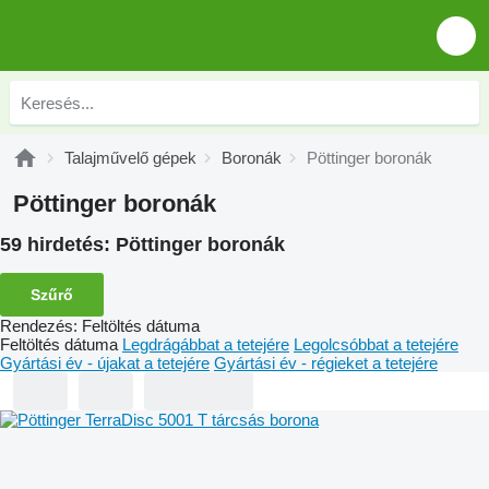
Talajművelő gépek
Boronák
Pöttinger boronák
Pöttinger boronák
59 hirdetés:
Pöttinger boronák
Szűrő
Rendezés
:
Feltöltés dátuma
Feltöltés dátuma
Legdrágábbat a tetejére
Legolcsóbbat a tetejére
Gyártási év - újakat a tetejére
Gyártási év - régieket a tetejére