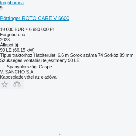
forgóborona
9
Pöttinger ROTO CARE V 6600
19 000 EUR
≈ 6 880 000 Ft
Forgóborona
2023
Állapot
új
90 LE (66.15 kW)
Típus
traktorhoz
Hatóterület
6,6 m
Sorok száma
74
Sorköz
89 mm
Szükséges vontatási teljesítmény
90 LE
Spanyolország, Caspe
V. SANCHO S.A.
Kapcsolatfelvétel az eladóval