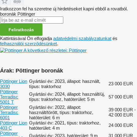
Iratkozzon fel ha szeretne új hirdetéseket kapni ebből a rovatból.
boronák
Pöttinger
Feliratkozás
Kattintásával Ön elfogadja
adatvédelmi szabályzatunkat
és
felhasználói szerződésünket
.
A következő részletei: Pöttinger
Árak: Pöttinger boronák
Pöttinger Lion
Gyártási év: 2023, állapot: használt,
23 000 EUR
3030
típus: traktorhoz
Pöttinger
Gyártási év: 2024, állapot: használt/új,
Terradisc
57 000 EUR
típus: traktorhoz, hatóterület: 5 m
5001 T
Pöttinger
Gyártási év: 2022, állapot:
39 000 EUR -
Terradisc
használt/törött, típus: traktorhoz,
42 000 EUR
6001
hatóterület: 6 m
Pöttinger Lion
Gyártási év: 2021, típus: traktorhoz,
24 000 EUR
403 C
hatóterület: 4 m
Pöttinger
Gyártási év: 2023, hatóterület: 9 m
31 000 EUR