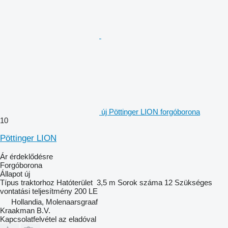
új Pöttinger LION forgóborona
10
Pöttinger LION
Ár érdeklődésre
Forgóborona
Állapot
új
Típus
traktorhoz
Hatóterület
3,5 m
Sorok száma
12
Szükséges
vontatási teljesítmény
200 LE
Hollandia, Molenaarsgraaf
Kraakman B.V.
Kapcsolatfelvétel az eladóval