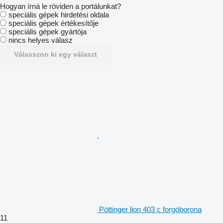
Hogyan írná le röviden a portálunkat?
speciális gépek hirdetési oldala
speciális gépek értékesítője
speciális gépek gyártója
nincs helyes válasz
Válasszon ki egy választ
Pöttinger lion 403 c forgóborona
11