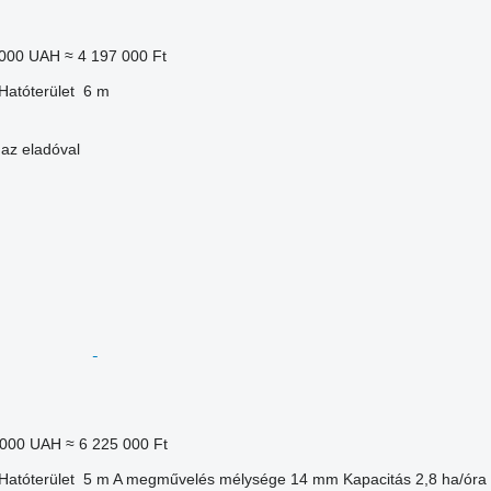
 000 UAH
≈ 4 197 000 Ft
Hatóterület
6 m
 az eladóval
 000 UAH
≈ 6 225 000 Ft
Hatóterület
5 m
A megművelés mélysége
14 mm
Kapacitás
2,8 ha/óra