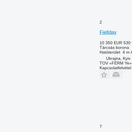
2
Fiellday
10 350 EUR
530
Tárcsás borona
Hatóterület
4 m
Ukrajna, Kyiv
TOV «FERM Ye»
Kapcsolatfelvétel
7