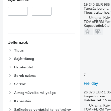
19 240 EUR
985
Tárcsás borona
–
Típus
traktorhoz
Ukrajna, Kyiv
TOV «FERM Ye»
Kapcsolatfelvétel
Jellemzők
Típus
Saját tömeg
Hatóterület
7
Sorok száma
Fiellday
Sorköz
26 370 EUR
1 3
A megművelés mélysége
Fogasborona
Hatóterület
15 m
Kapacitás
Ukrajna, Kyiv
TOV «FERM Ye»
Szükséges vontatási teljesítmény