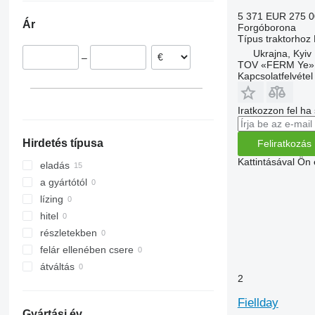
5 371 EUR
275 
Ár
Forgóborona
Típus
traktorhoz
Ukrajna, Kyiv
–
TOV «FERM Ye»
Kapcsolatfelvétel
Iratkozzon fel ha
Hirdetés típusa
Feliratkozás
Kattintásával Ön
eladás
a gyártótól
lízing
hitel
részletekben
felár ellenében csere
átváltás
2
Fiellday
Gyártási év