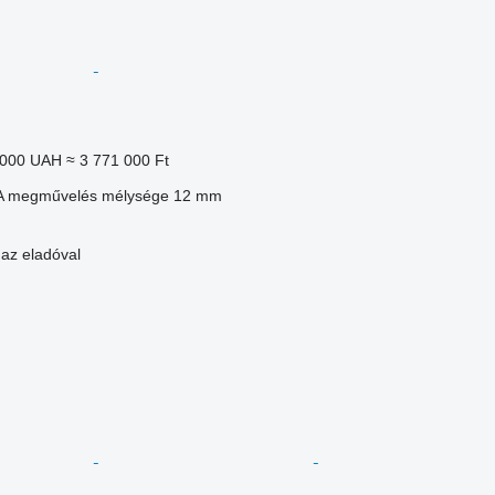
 000 UAH
≈ 3 771 000 Ft
A megművelés mélysége
12 mm
 az eladóval