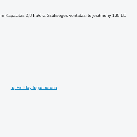
mm
Kapacitás
2,8 ha/óra
Szükséges vontatási teljesítmény
135 LE
új Fiellday fogasborona