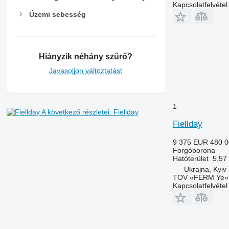
Kapcsolatfelvétel
Üzemi sebesség
Hiányzik néhány szűrő?
Javasoljon változtatást
1
A következő részletei: Fiellday
Fiellday
9 375 EUR
480 
Forgóborona
Hatóterület
5,57
Ukrajna, Kyiv
TOV «FERM Ye»
Kapcsolatfelvétel