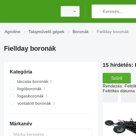
Agroline
Talajművelő gépek
Boronák
Fiellday boronák
Fiellday boronák
15 hirdetés:
Kategória
Szűrő
tárcsás boronák
Rendezés
:
Feltö
fogóboronák
Feltöltés dátuma
fogasboronák
vontatott boronák
Márkanév