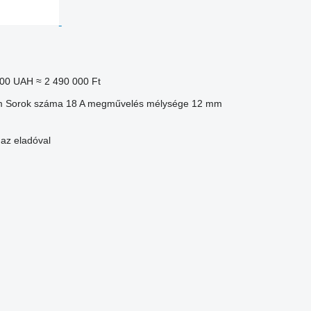
000 UAH
≈ 2 490 000 Ft
m
Sorok száma
18
A megművelés mélysége
12 mm
 az eladóval