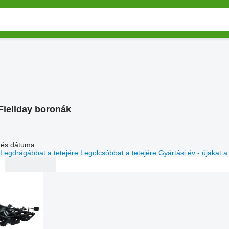
Fiellday boronák
ltés dátuma
Legdrágábbat a tetejére
Legolcsóbbat a tetejére
Gyártási év - újakat a