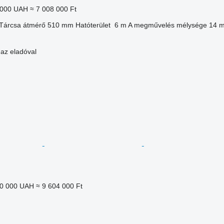
 000 UAH
≈ 7 008 000 Ft
Tárcsa átmérő
510 mm
Hatóterület
6 m
A megművelés mélysége
14 
 az eladóval
50 000 UAH
≈ 9 604 000 Ft