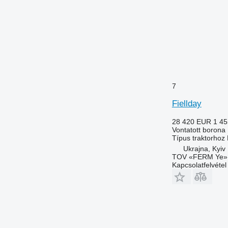
7
Fiellday
28 420 EUR
1 4
Vontatott borona
Típus
traktorhoz
Ukrajna, Kyiv
TOV «FERM Ye»
Kapcsolatfelvétel