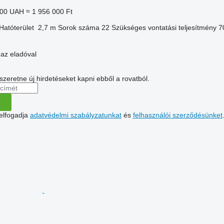
000 UAH
≈ 1 956 000 Ft
Hatóterület
2,7 m
Sorok száma
22
Szükséges vontatási teljesítmény
7
 az eladóval
 szeretne új hirdetéseket kapni ebből a rovatból.
 elfogadja
adatvédelmi szabályzatunkat
és
felhasználói szerződésünket