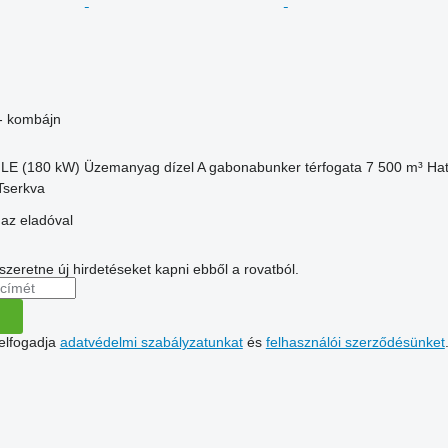
- kombájn
 LE (180 kW)
Üzemanyag
dízel
A gabonabunker térfogata
7 500 m³
Hat
 Tserkva
 az eladóval
 szeretne új hirdetéseket kapni ebből a rovatból.
 elfogadja
adatvédelmi szabályzatunkat
és
felhasználói szerződésünket