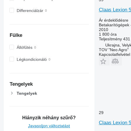
Claas Lexion 5
Differenciálzár
Ár érdeklődésre
Betakarítógépek 
2010
1 800 óra
Fülke
Teljesítmény
431
Ukrajna, Vely
Állófűtés
TOV "Neo Agro"
Kapcsolatfelvétel
Légkondicionáló
Tengelyek
Tengelyek
29
Hiányzik néhány szűrő?
Claas Lexion 
Javasoljon változtatást