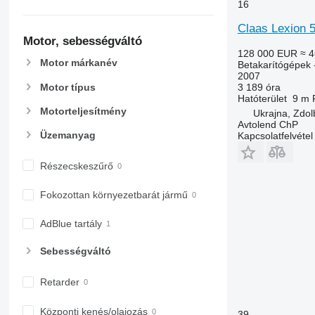
16
Claas Lexion 
Motor, sebességváltó
128 000 EUR
≈ 4
Motor márkanév
Betakarítógépek 
2007
Motor típus
3 189 óra
Hatóterület
9 m
Motorteljesítmény
Ukrajna, Zdol
Avtolend ChP
Üzemanyag
Kapcsolatfelvétel
Részecskeszűrő
Fokozottan környezetbarát jármű
AdBlue tartály
Sebességváltó
Retarder
Központi kenés/olajozás
39