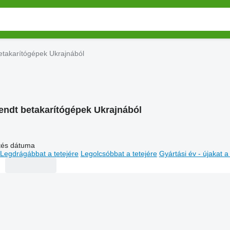
etakarítógépek Ukrajnából
endt betakarítógépek Ukrajnából
ltés dátuma
Legdrágábbat a tetejére
Legolcsóbbat a tetejére
Gyártási év - újakat a