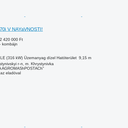
670i V NAYaVNOSTI!
2 420 000 Ft
- kombájn
 LE (316 kW)
Üzemanyag
dízel
Hatóterület
9,15 m
tynivskyi r-n, m. Khrystynivka
KA AGROMAShPOSTACh"
 az eladóval