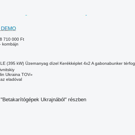
8 DEMO
8 710 000 Ft
- kombájn
 LE (395 kW)
Üzemanyag
dízel
Kerékképlet
4x2
A gabonabunker térfog
vnitskiy
lin Ukraina TOV»
 az eladóval
 "Betakarítógépek Ukrajnából" részben