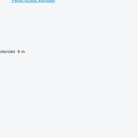
Fendt 6250E kombájn
óterület
6 m
.