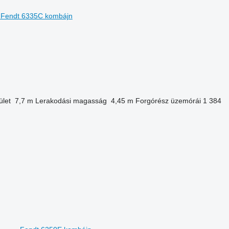
Fendt 6335C kombájn
ület
7,7 m
Lerakodási magasság
4,45 m
Forgórész üzemórái
1 384