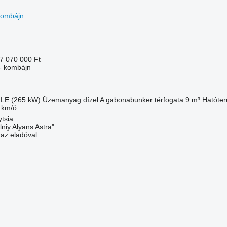
7 070 000 Ft
- kombájn
 LE (265 kW)
Üzemanyag
dízel
A gabonabunker térfogata
9 m³
Hatóter
 km/ó
ytsia
niy Alyans Astra"
 az eladóval