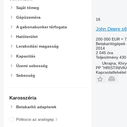
Saját tömeg
Gépüzemóra
16
A gabonabunker térfogata
John Deere s
Hatóterület
200 000 EUR
≈ 7
Betakarítógépek 
Lerakodási magasság
2014
2 045 óra
Kapacitás
Teljesítmény
430
Ukrajna, Khrys
Üzemi sebesség
PP "HRISTINIV
Kapcsolatfelvétel
Sebesség
Karosszéria
Betakarító adapterek
Pótkocsi az aratógép