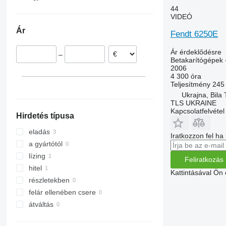
44
9860 STS
Románia
Ukrajna
VIDEÓ
9880
Kropyvnytskyi
Lengyelország
Moldova
Ár
S-series
Bila Tserkva
Dánia
Fendt 6250E
T-series
Vinnytsia
Franciaország
Ár érdeklődésre
–
W-series
Ausztria
Betakarítógépek 
2006
X-series
Svédország
4 300 óra
Litvánia
Teljesítmény
245
mindet mutassa
Ukrajna, Bila
TLS UKRAINE
Kapcsolatfelvétel
Hirdetés típusa
eladás
Iratkozzon fel ha
a gyártótól
lízing
Feliratkozás
hitel
Kattintásával Ön
részletekben
felár ellenében csere
átváltás