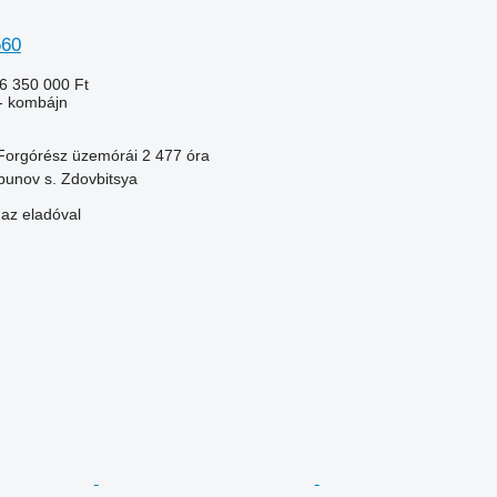
560
6 350 000 Ft
- kombájn
Forgórész üzemórái
2 477 óra
bunov s. Zdovbitsya
 az eladóval