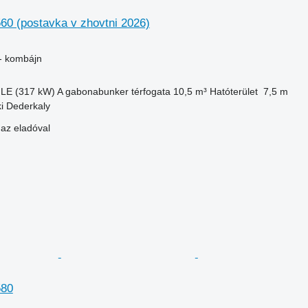
60 (postavka v zhovtni 2026)
- kombájn
 LE (317 kW)
A gabonabunker térfogata
10,5 m³
Hatóterület
7,5 m
ki Dederkaly
 az eladóval
580