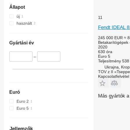
Állapot
új
11
használt
Fendt IDEAL 
245 000 EUR
≈ 8
Betakarítógépek 
Gyártási év
2020
630 óra
Euro 5
–
Teljesítmény
538
Ukrajna, Kropi
TOV z II «Tseppe
Kapcsolatfelvétel
Euró
Más gyártók a
Euro 2
Euro 5
Jellemzők