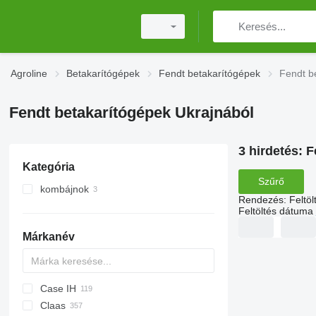
Agroline
Betakarítógépek
Fendt betakarítógépek
Fendt b
Fendt betakarítógépek Ukrajnából
3 hirdetés:
F
Kategória
Szűrő
kombájnok
Rendezés
:
Feltö
Feltöltés dátuma
Márkanév
Case IH
CM
Claas
T
2388
560R