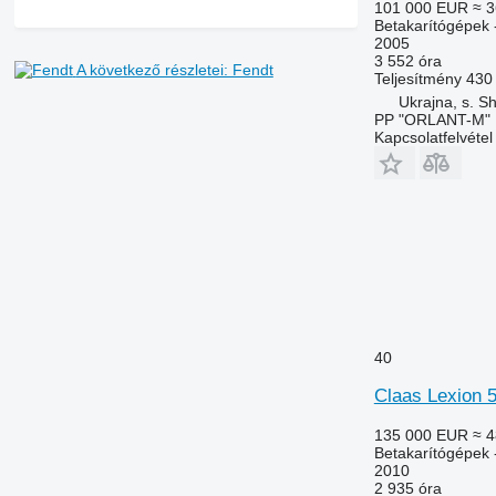
101 000 EUR
≈ 3
Betakarítógépek 
2005
3 552 óra
A következő részletei: Fendt
Teljesítmény
430
Ukrajna, s. S
PP "ORLANT-M"
Kapcsolatfelvétel
40
Claas Lexion 
135 000 EUR
≈ 4
Betakarítógépek 
2010
2 935 óra