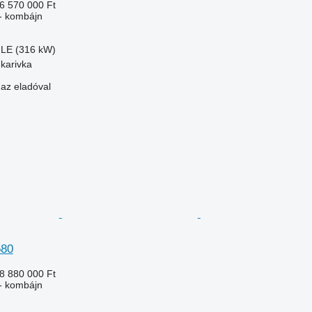
6 570 000 Ft
- kombájn
 LE (316 kW)
hkarivka
 az eladóval
580
8 880 000 Ft
- kombájn