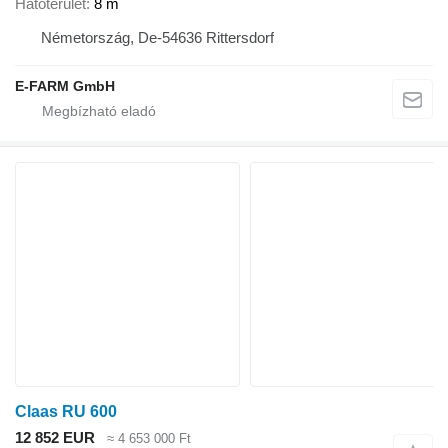
Hatóterület
8 m
Németország, De-54636 Rittersdorf
E-FARM GmbH
Claas RU 600
12 852 EUR
≈ 4 653 000 Ft