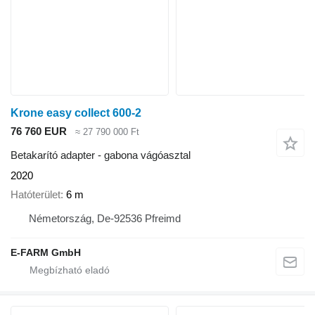
Krone easy collect 600-2
76 760 EUR
≈ 27 790 000 Ft
Betakarító adapter - gabona vágóasztal
2020
Hatóterület
6 m
Németország, De-92536 Pfreimd
E-FARM GmbH