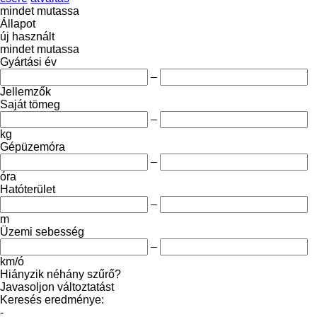
mindet mutassa
Állapot
új
használt
mindet mutassa
Gyártási év
–
Jellemzők
Saját tömeg
–
kg
Gépüzemóra
–
óra
Hatóterület
–
m
Üzemi sebesség
–
km/ó
Hiányzik néhány szűrő?
Javasoljon változtatást
Keresés eredménye:
-