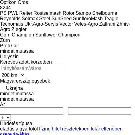
Optikon
Oros
8244
PS
PWL
Reiter
Rostselmash
Rotor
Sampo
Shelbourne
Reynolds
Solmax Steel
SunSeed
SunfloroMash
Teagle
Tecnomais
Ukr.Agro-Servis
Vector
Veles-Agro
Zaffrani
Zhniv-
Agro
Ziegler
Corn Champion
Sunflower Champion
Zürn
Profi Cut
mindet mutassa
Helyszín
Keresés adott körzetben
Magyarország
egyebek
Ukrajna
mindet mutassa
mindet mutassa
Ár
–
Hirdetés típusa
eladás
a gyártótól
lízing
hitel
részletekben
felár ellenében
csere
átváltás