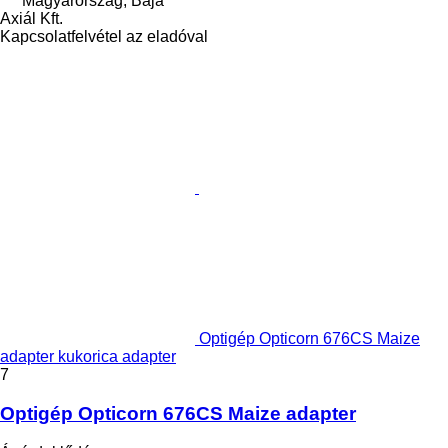
Magyarország, Baja
Axiál Kft.
Kapcsolatfelvétel az eladóval
Optigép Opticorn 676CS Maize
adapter kukorica adapter
7
Optigép Opticorn 676CS Maize adapter