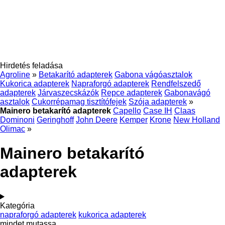
Hirdetés feladása
Agroline
»
Betakarító adapterek
Gabona vágóasztalok
Kukorica adapterek
Napraforgó adapterek
Rendfelszedő
adapterek
Járvaszecskázók
Repce adapterek
Gabonavágó
asztalok
Cukorrépamag tisztítófejek
Szója adapterek
»
Mainero betakarító adapterek
Capello
Case IH
Claas
Dominoni
Geringhoff
John Deere
Kemper
Krone
New Holland
Olimac
»
Mainero betakarító
adapterek
Kategória
napraforgó adapterek
kukorica adapterek
mindet mutassa