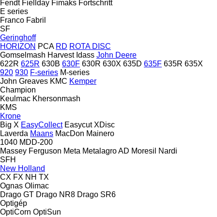
Fendt
Fiellday
Fimaks
Fortschritt
E series
Franco Fabril
SF
Geringhoff
HORIZON
PCA
RD
ROTA DISC
Gomselmash
Harvest
Idass
John Deere
622R
625R
630B
630F
630R
630X
635D
635F
635R
635X
920
930
F-series
M-series
John Greaves
KMC
Kemper
Champion
Keulmac
Khersonmash
KMS
Krone
Big X
EasyCollect
Easycut
XDisc
Laverda
Maans
MacDon
Mainero
1040
MDD-200
Massey Ferguson
Meta
Metalagro AD
Moresil
Nardi
SFH
New Holland
CX
FX
NH
TX
Ognas
Olimac
Drago GT
Drago NR8
Drago SR6
Optigép
OptiCorn
OptiSun