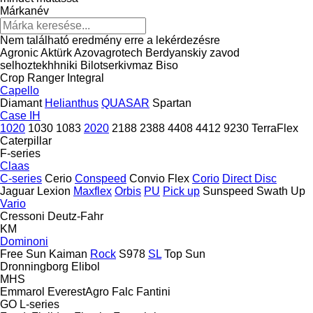
Márkanév
Nem található eredmény erre a lekérdezésre
Agronic
Aktürk
Azovagrotech
Berdyanskiy zavod
selhoztekhhniki
Bilotserkivmaz
Biso
Crop Ranger
Integral
Capello
Diamant
Helianthus
QUASAR
Spartan
Case IH
1020
1030
1083
2020
2188
2388
4408
4412
9230
TerraFlex
Caterpillar
F-series
Claas
C-series
Cerio
Conspeed
Convio Flex
Corio
Direct Disc
Jaguar
Lexion
Maxflex
Orbis
PU
Pick up
Sunspeed
Swath Up
Vario
Cressoni
Deutz-Fahr
KM
Dominoni
Free Sun
Kaiman
Rock
S978
SL
Top Sun
Dronningborg
Elibol
MHS
Emmarol
EverestAgro
Falc
Fantini
GO
L-series