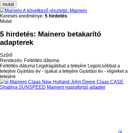
mutat
A következő részletei: Mainero
Keresés eredménye:
5 hirdetés
Mutat
5 hirdetés:
Mainero betakarító
adapterek
Szűrő
Rendezés
:
Feltöltés dátuma
Feltöltés dátuma
Legdrágábbat a tetejére
Legolcsóbbat a
tetejére
Gyártási év - újakat a tetejére
Gyártási év - régieket a
tetejére
új