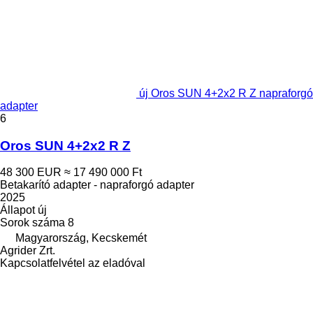
új Oros SUN 4+2x2 R Z napraforgó
adapter
6
Oros SUN 4+2x2 R Z
48 300 EUR
≈ 17 490 000 Ft
Betakarító adapter - napraforgó adapter
2025
Állapot
új
Sorok száma
8
Magyarország, Kecskemét
Agrider Zrt.
Kapcsolatfelvétel az eladóval