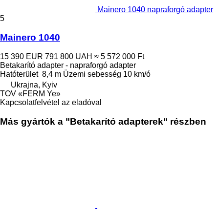
Mainero 1040 napraforgó adapter
5
Mainero 1040
15 390 EUR
791 800 UAH
≈ 5 572 000 Ft
Betakarító adapter - napraforgó adapter
Hatóterület
8,4 m
Üzemi sebesség
10 km/ó
Ukrajna, Kyiv
TOV «FERM Ye»
Kapcsolatfelvétel az eladóval
Más gyártók a "Betakarító adapterek" részben