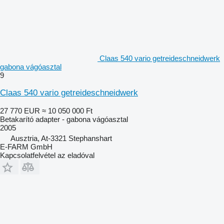
Claas 540 vario getreideschneidwerk
gabona vágóasztal
9
Claas 540 vario getreideschneidwerk
27 770 EUR
≈ 10 050 000 Ft
Betakarító adapter - gabona vágóasztal
2005
Ausztria, At-3321 Stephanshart
E-FARM GmbH
Kapcsolatfelvétel az eladóval