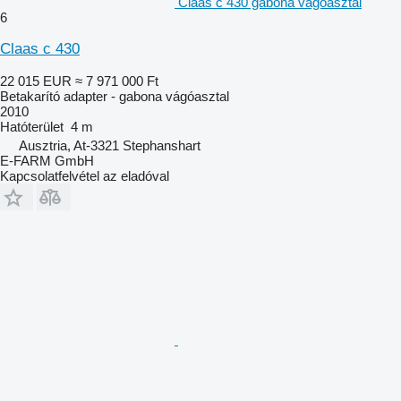
Claas c 430 gabona vágóasztal
6
Claas c 430
22 015 EUR
≈ 7 971 000 Ft
Betakarító adapter - gabona vágóasztal
2010
Hatóterület
4 m
Ausztria, At-3321 Stephanshart
E-FARM GmbH
Kapcsolatfelvétel az eladóval