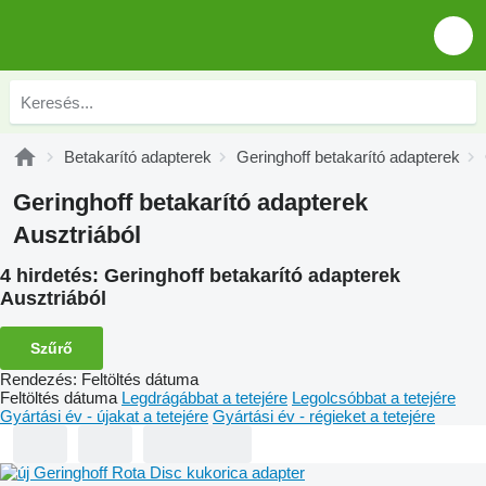
Betakarító adapterek
Geringhoff betakarító adapterek
Geringhoff betakarító adapterek
Ausztriából
4 hirdetés:
Geringhoff betakarító adapterek
Ausztriából
Szűrő
Rendezés
:
Feltöltés dátuma
Feltöltés dátuma
Legdrágábbat a tetejére
Legolcsóbbat a tetejére
Gyártási év - újakat a tetejére
Gyártási év - régieket a tetejére