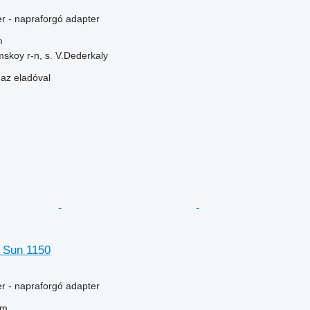
er - napraforgó adapter
m
skoy r-n, s. V.Dederkaly
 az eladóval
 Sun 1150
er - napraforgó adapter
 m