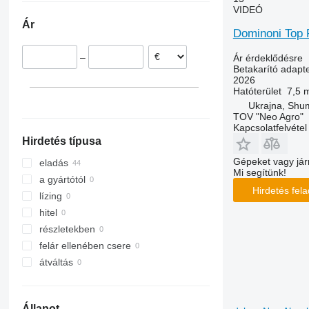
VIDEÓ
Kyiv
Románia
Moldova
F-series
Ár
Ternopil
Csehország
Dominoni Top 
Khmelnytskyi
Franciaország
–
Ár érdeklődésre
Zhytomyr
Betakarító adapte
Zvenyhorodka
2026
Hatóterület
7,5 
Berdychiv
Ukrajna, Shum
Terebovlia
TOV "Neo Agro"
Lubny
Kapcsolatfelvétel
Hirdetés típusa
mindet mutassa
Gépeket vagy jár
eladás
Mi segítünk!
a gyártótól
Hirdetés fel
lízing
hitel
részletekben
felár ellenében csere
átváltás
Állapot