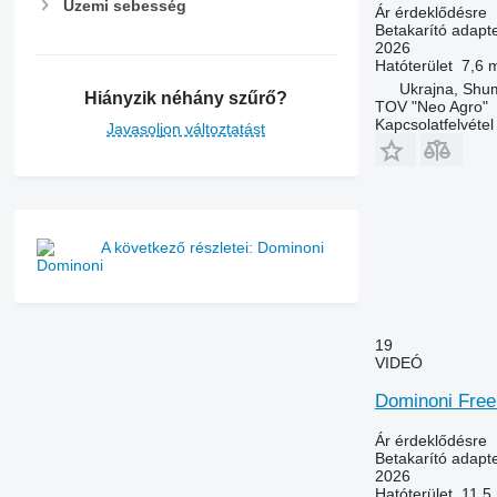
Üzemi sebesség
Ár érdeklődésre
Betakarító adapt
2026
Hatóterület
7,6 
Ukrajna, Shum
Hiányzik néhány szűrő?
TOV "Neo Agro"
Kapcsolatfelvétel
Javasoljon változtatást
A következő részletei: Dominoni
19
VIDEÓ
Dominoni Free
Ár érdeklődésre
Betakarító adapt
2026
Hatóterület
11,5