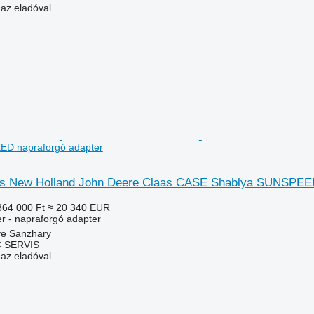
 az eladóval
D napraforgó adapter
as New Holland John Deere Claas CASE Shablya SUNSPE
364 000 Ft
≈ 20 340 EUR
er - napraforgó adapter
ye Sanzhary
 SERVIS
 az eladóval