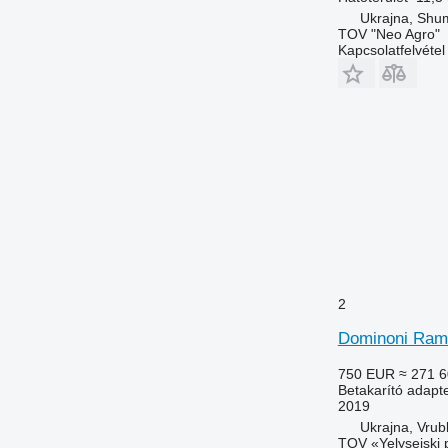
Ukrajna, Shum
TOV "Neo Agro"
Kapcsolatfelvétel
2
Dominoni Ramk
750 EUR
≈ 271 6
Betakarító adapte
2019
Ukrajna, Vrub
TOV «Yelyseiski 