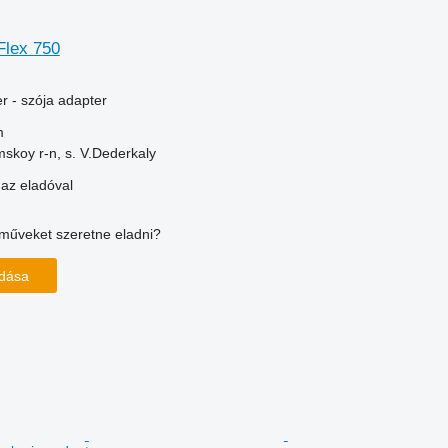
Flex 750
r - szója adapter
m
skoy r-n, s. V.Dederkaly
 az eladóval
műveket szeretne eladni?
adása