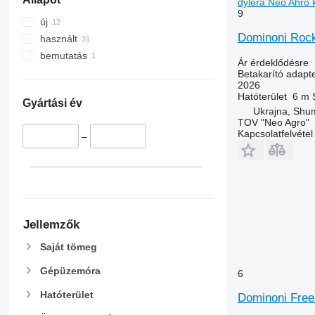
dylera Neo Ahro 
9
új
Dominoni Rock 
használt
bemutatás
Ár érdeklődésre
Betakarító adapte
2026
Hatóterület
6 m
Gyártási év
Ukrajna, Shum
TOV "Neo Agro"
Kapcsolatfelvétel
–
Jellemzők
Saját tömeg
Gépüzemóra
6
Hatóterület
Dominoni Fre