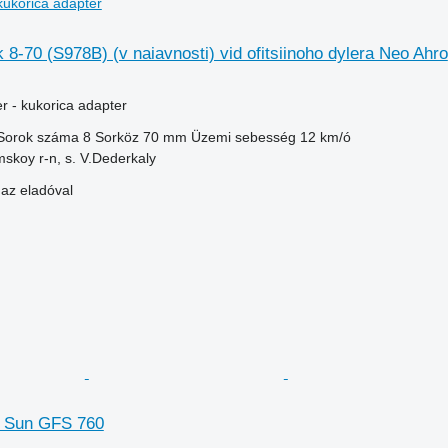
kukorica adapter
8-70 (S978B) (v naiavnosti) vid ofitsiinoho dylera Neo Ahro
r - kukorica adapter
Sorok száma
8
Sorköz
70 mm
Üzemi sebesség
12 km/ó
skoy r-n, s. V.Dederkaly
 az eladóval
e Sun GFS 760