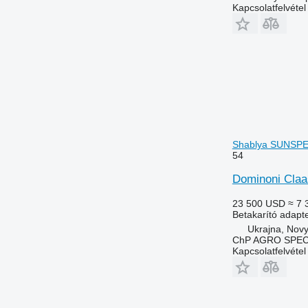
Kapcsolatfelvétel
Shablya SUNSPEE
54
Dominoni Cla
23 500 USD
≈ 7 
Betakarító adapt
Ukrajna, Nov
ChP AGRO SPEC
Kapcsolatfelvétel