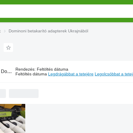
k
Dominoni betakarító adapterek Ukrajnából
Rendezés
:
Feltöltés dátuma
:
Dominoni betakarító adapterek Ukrajnából
Feltöltés dátuma
Legdrágábbat a tetejére
Legolcsóbbat a tete