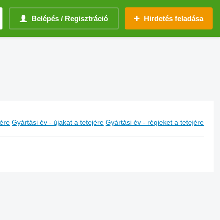
Belépés / Regisztráció
Hirdetés feladása
jére
Gyártási év - újakat a tetejére
Gyártási év - régieket a tetejére