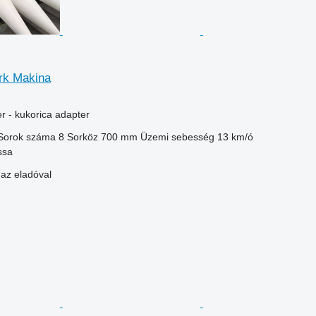
rk Makina
r - kukorica adapter
Sorok száma
8
Sorköz
700 mm
Üzemi sebesség
13 km/ó
ssa
 az eladóval