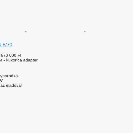
 8/70
 670 000 Ft
r - kukorica adapter
nyhorodka
W
 az eladóval