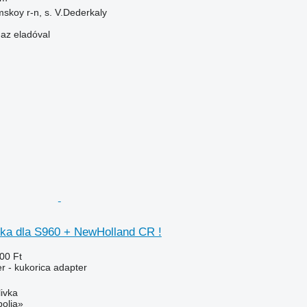
skoy r-n, s. V.Dederkaly
 az eladóval
a dla S960 + NewHolland CR !
00 Ft
r - kukorica adapter
livka
polia»