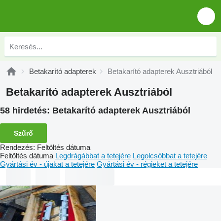
Betakarító adapterek
Betakarító adapterek Ausztriából
Betakarító adapterek Ausztriából
58 hirdetés:
Betakarító adapterek Ausztriából
Szűrő
Rendezés
:
Feltöltés dátuma
Feltöltés dátuma
Legdrágábbat a tetejére
Legolcsóbbat a tetejére
Gyártási év - újakat a tetejére
Gyártási év - régieket a tetejére