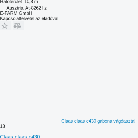
Hatóterület
10,8 m
Ausztria, At-8262 Ilz
E-FARM GmbH
Kapcsolatfelvétel az eladóval
Claas claas c430 gabona vágóasztal
13
Claas claas c430