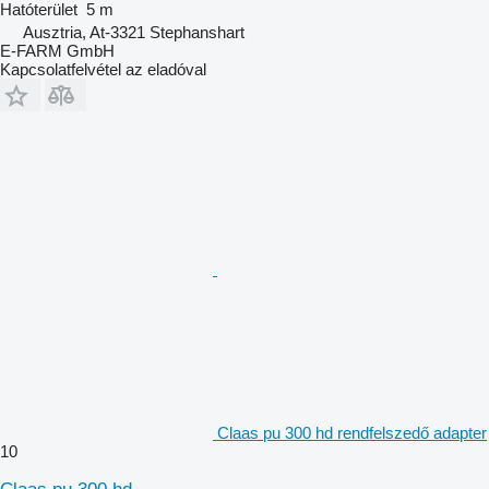
Hatóterület
5 m
Ausztria, At-3321 Stephanshart
E-FARM GmbH
Kapcsolatfelvétel az eladóval
Claas pu 300 hd rendfelszedő adapter
10