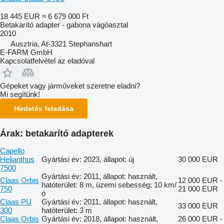
18 445 EUR
≈ 6 679 000 Ft
Betakarító adapter - gabona vágóasztal
2010
Ausztria, At-3321 Stephanshart
E-FARM GmbH
Kapcsolatfelvétel az eladóval
Gépeket vagy járműveket szeretne eladni?
Mi segítünk!
Hirdetés feladása
Árak: betakarító adapterek
Capello
Helianthus
Gyártási év: 2023, állapot: új
30 000 EUR
7500
Gyártási év: 2011, állapot: használt,
Claas Orbis
12 000 EUR -
hatóterület: 8 m, üzemi sebesség: 10 km/
750
21 000 EUR
ó
Claas PU
Gyártási év: 2011, állapot: használt,
33 000 EUR
300
hatóterület: 3 m
Claas Orbis
Gyártási év: 2018, állapot: használt,
26 000 EUR -