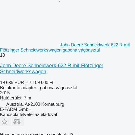
John Deere Schneidwerk 622 R mit
Flötzinger Schneidwerkswagen gabona vágóasztal
18
John Deere Schneidwerk 622 R mit Flötzinger
Schneidwerkswagen
19 635 EUR
≈ 7 109 000 Ft
Betakarító adapter - gabona vágóasztal
2015
Hatóterület
7 m
Ausztria, At-2100 Korneuburg
E-FARM GmbH
Kapcsolatfelvétel az eladóval
Hogyan írná le röviden a portálunkat?