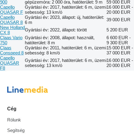
900
gépüzemóra: 2 000 óra, hatóterület: 9 m
59 000 EUR
Capello
Gyártási év: 2017, hatóterület: 6 m, üzemi
16 000 EUR -
QUASAR F
sebesség: 13 km/ó
20 000 EUR
Capello
Gyártási év: 2023, állapot: új, hatóterület:
39 000 EUR
QUASAR 8
6 m
New Holland
Gyártási év: 2022, állapot: törött
5 200 EUR
CX 8
Claas Vario
Gyártási év: 2008, állapot: használt,
6 600 EUR -
750
hatóterület: 8 m
9 300 EUR
Claas
Gyártási év: 2011, hatóterület: 6 m, üzemi
15 000 EUR -
Conspeed 8
sebesség: 8 km/ó
37 000 EUR
Capello
Gyártási év: 2017, hatóterület: 6 m, üzemi
16 000 EUR -
QUASAR
sebesség: 13 km/ó
20 000 EUR
F8
Cég
Rólunk
Segítség